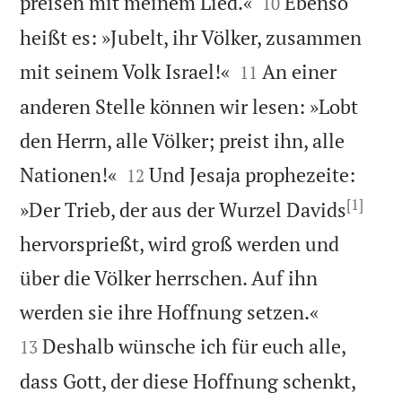


preisen mit meinem Lied.«
Ebenso
10
heißt es: »Jubelt, ihr Völker, zusammen


mit seinem Volk Israel!«
An einer
11
anderen Stelle können wir lesen: »Lobt
den Herrn, alle Völker; preist ihn, alle


Nationen!«
Und Jesaja prophezeite:
12
[1]
»Der Trieb, der aus der Wurzel Davids
hervorsprießt, wird groß werden und
über die Völker herrschen. Auf ihn


werden sie ihre Hoffnung setzen.«
Deshalb wünsche ich für euch alle,
13
dass Gott, der diese Hoffnung schenkt,