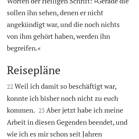
Worten der Heiligen Schrift: »Gerade die
sollen ihn sehen, denen er nicht
angekündigt war, und die noch nichts
von ihm gehört haben, werden ihn

begreifen.«
Reisepläne


Weil ich damit so beschäftigt war,
22
konnte ich bisher noch nicht zu euch


kommen.
Aber jetzt habe ich meine
23
Arbeit in diesen Gegenden beendet, und
wie ich es mir schon seit Jahren