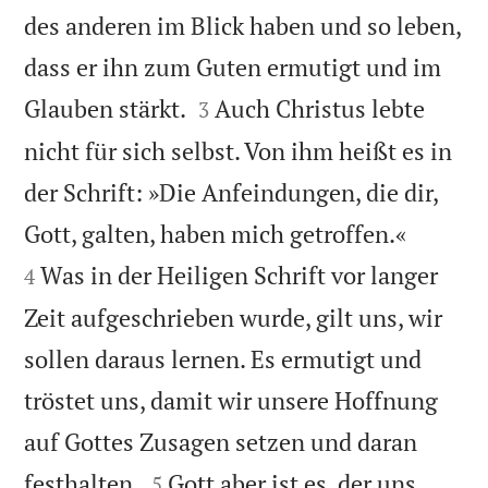
des anderen im Blick haben und so leben,
dass er ihn zum Guten ermutigt und im


Glauben stärkt.
Auch Christus lebte
3
nicht für sich selbst. Von ihm heißt es in
der Schrift: »Die Anfeindungen, die dir,


Gott, galten, haben mich getroffen.«
Was in der Heiligen Schrift vor langer
4
Zeit aufgeschrieben wurde, gilt uns, wir
sollen daraus lernen. Es ermutigt und
tröstet uns, damit wir unsere Hoffnung
auf Gottes Zusagen setzen und daran


festhalten.
Gott aber ist es, der uns
5