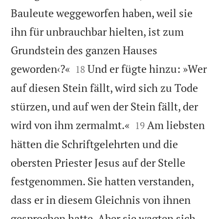
Bauleute weggeworfen haben, weil sie
ihn für unbrauchbar hielten, ist zum
Grundstein des ganzen Hauses


geworden‹?«
Und er fügte hinzu: »Wer
18
auf diesen Stein fällt, wird sich zu Tode
stürzen, und auf wen der Stein fällt, der


wird von ihm zermalmt.«
Am liebsten
19
hätten die Schriftgelehrten und die
obersten Priester Jesus auf der Stelle
festgenommen. Sie hatten verstanden,
dass er in diesem Gleichnis von ihnen
gesprochen hatte. Aber sie wagten sich