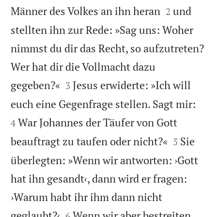


Männer des Volkes an ihn heran
und
2
stellten ihn zur Rede: »Sag uns: Woher
nimmst du dir das Recht, so aufzutreten?
Wer hat dir die Vollmacht dazu


gegeben?«
Jesus erwiderte: »Ich will
3


euch eine Gegenfrage stellen. Sagt mir:
War Johannes der Täufer von Gott
4


beauftragt zu taufen oder nicht?«
Sie
5
überlegten: »Wenn wir antworten: ›Gott
hat ihn gesandt‹, dann wird er fragen:
›Warum habt ihr ihm dann nicht


geglaubt?‹
Wenn wir aber bestreiten,
6