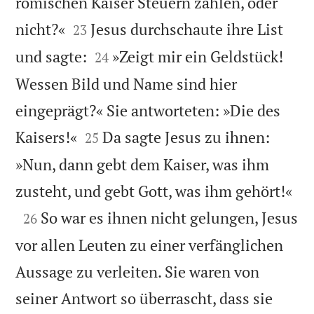
römischen Kaiser Steuern zahlen, oder


nicht?«
Jesus durchschaute ihre List
23


und sagte:
»Zeigt mir ein Geldstück!
24
Wessen Bild und Name sind hier
eingeprägt?« Sie antworteten: »Die des


Kaisers!«
Da sagte Jesus zu ihnen:
25
»Nun, dann gebt dem Kaiser, was ihm

zusteht, und gebt Gott, was ihm gehört!«

So war es ihnen nicht gelungen, Jesus
26
vor allen Leuten zu einer verfänglichen
Aussage zu verleiten. Sie waren von
seiner Antwort so überrascht, dass sie