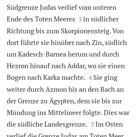
Südgrenze Judas verlief vom unteren


Ende des Toten Meeres
in südlicher
3
Richtung bis zum Skorpionensteig. Von
dort führte sie hinüber nach Zin, südlich
um Kadesch-Barnea herum und durch
Hezron hinauf nach Addar, wo sie einen


Bogen nach Karka machte.
Sie ging
4
weiter durch Azmon bis an den Bach an
der Grenze zu Ägypten, dem sie bis zur
Mündung ins Mittelmeer folgte. Dies war


die südliche Landesgrenze.
Im Osten
5
verlief die Grenze Judas am Toten Meer