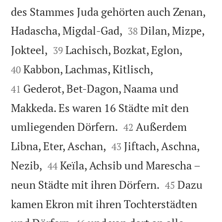
des Stammes Juda gehörten auch Zenan,


Hadascha, Migdal-Gad,
Dilan, Mizpe,
38




Jokteel,
Lachisch, Bozkat, Eglon,
39


Kabbon, Lachmas, Kitlisch,
40
Gederot, Bet-Dagon, Naama und
41
Makkeda. Es waren 16 Städte mit den


umliegenden Dörfern.
Außerdem
42


Libna, Eter, Aschan,
Jiftach, Aschna,
43


Nezib,
Keïla, Achsib und Marescha –
44


neun Städte mit ihren Dörfern.
Dazu
45
kamen Ekron mit ihren Tochterstädten