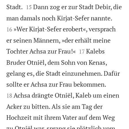


Stadt.
Dann zog er zur Stadt Debir, die
15


man damals noch Kirjat-Sefer nannte.
»Wer Kirjat-Sefer erobert«, versprach
16
er seinen Männern, »der erhält meine


Tochter Achsa zur Frau!«
Kalebs
17
Bruder Otniël, dem Sohn von Kenas,
gelang es, die Stadt einzunehmen. Dafür


sollte er Achsa zur Frau bekommen.
Achsa drängte Otniël, Kaleb um einen
18
Acker zu bitten. Als sie am Tag der
Hochzeit mit ihrem Vater auf dem Weg
zu Otniël war, sprang sie plötzlich vom