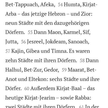


Bet-Tappuach, Afeka,
Humta, Kirjat-
54
Arba – das jetzige Hebron – und Zior:
neun Städte mit den dazugehörigen


Dörfern.
Dann Maon, Karmel, Sif,
55




Jutta,
Jesreel, Jokdeam, Sanoach,
56
Kajin, Gibea und Timna. Es waren
57


zehn Städte mit ihren Dörfern.
Dann
58


Halhul, Bet-Zur, Gedor,
Maarat, Bet-
59
Anot und Eltekon: sechs Städte und ihre


Dörfer.
Außerdem Kirjat-Baal – das
60
heutige Kirjat-Jearim – sowie Rabba:


zwei Städte mit ihren Dörfern.
In der
61