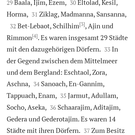


Baala, Ijim, Ezem,
Eltolad, Kesil,
29
30



Horma,
Ziklag, Madmanna, Sansanna,
31
[3]

Bet-Lebaot, Schilhim
, Ajin und
32
[4]
Rimmon
. Es waren insgesamt 29 Städte


mit den dazugehörigen Dörfern.
In
33
der Gegend zwischen dem Mittelmeer
und dem Bergland: Eschtaol, Zora,


Aschna,
Sanoach, En-Gannim,
34


Tappuach, Enam,
Jarmut, Adullam,
35


Socho, Aseka,
Schaarajim, Aditajim,
36
Gedera und Gederotajim. Es waren 14


Städte mit ihren Dörfern.
Zum Besitz
37