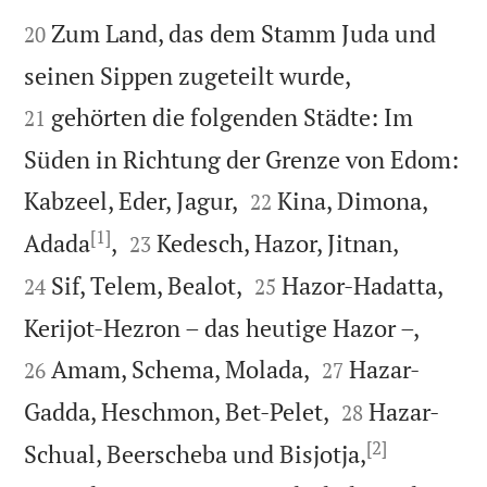


Zum Land, das dem Stamm Juda und
20


seinen Sippen zugeteilt wurde,
gehörten die folgenden Städte: Im
21
Süden in Richtung der Grenze von Edom:


Kabzeel, Eder, Jagur,
Kina, Dimona,
22
[1]




Adada
,
Kedesch, Hazor, Jitnan,
23


Sif, Telem, Bealot,
Hazor-Hadatta,
24
25


Kerijot-Hezron – das heutige Hazor –,


Amam, Schema, Molada,
Hazar-
26
27


Gadda, Heschmon, Bet-Pelet,
Hazar-
28
[2]


Schual, Beerscheba und Bisjotja,