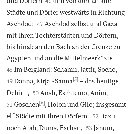


und Dörfern
und von dort an alle
46
Städte und Dörfer westwärts in Richtung


Aschdod:
Aschdod selbst und Gaza
47
mit ihren Tochterstädten und Dörfern,
bis hinab an den Bach an der Grenze zu


Ägypten und an die Mittelmeerküste.


Im Bergland: Schamir, Jattir, Socho,
48
[5]
Danna, Kirjat-Sanna
– das heutige
49




Debir –,
Anab, Eschtemo, Anim,
50
[6]
Goschen
, Holon und Gilo; insgesamt
51


elf Städte mit ihren Dörfern.
Dazu
52


noch Arab, Duma, Eschan,
Janum,
53