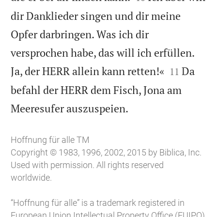
dir Danklieder singen und dir meine
Opfer darbringen. Was ich dir
versprochen habe, das will ich erfüllen.


Ja, der HERR allein kann retten!«
Da
11
befahl der HERR dem Fisch, Jona am

Meeresufer auszuspeien.
Hoffnung für alle TM
Copyright © 1983, 1996, 2002, 2015 by Biblica, Inc.
Used with permission. All rights reserved
worldwide.
“Hoffnung für alle” is a trademark registered in
European Union Intellectual Property Office (EUIPO)