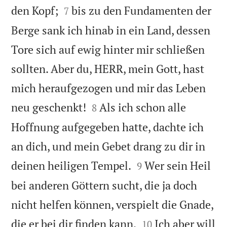


den Kopf;
bis zu den Fundamenten der
7
Berge sank ich hinab in ein Land, dessen
Tore sich auf ewig hinter mir schließen
sollten. Aber du, HERR, mein Gott, hast
mich heraufgezogen und mir das Leben


neu geschenkt!
Als ich schon alle
8
Hoffnung aufgegeben hatte, dachte ich
an dich, und mein Gebet drang zu dir in


deinen heiligen Tempel.
Wer sein Heil
9
bei anderen Göttern sucht, die ja doch
nicht helfen können, verspielt die Gnade,


die er bei dir finden kann.
Ich aber will
10