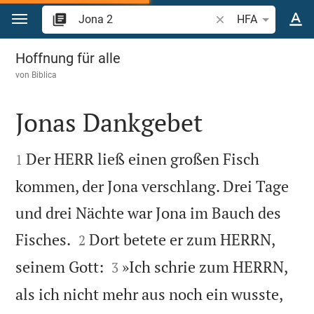
Zum Inhalt springen
Bibelstelle oder Beg
HFA
Jona 2
Hoffnung für alle
von
Biblica
Jonas Dankgebet


Der HERR ließ einen großen Fisch
1
kommen, der Jona verschlang. Drei Tage
und drei Nächte war Jona im Bauch des


Fisches.
Dort betete er zum HERRN,
2


seinem Gott:
»Ich schrie zum HERRN,
3
als ich nicht mehr aus noch ein wusste,