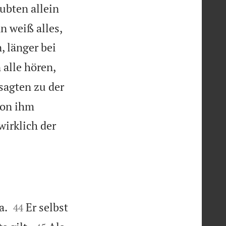
ubten allein
n weiß alles,
, länger bei
 alle hören,
 sagten zu der
von ihm
wirklich der


a.
Er selbst
44