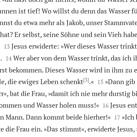
unnen ist tief! Wo willst du denn das Wasser f
nnst du etwa mehr als Jakob, unser Stammvater
at? Er selbst, seine Söhne und sein Vieh hab


«
Jesus erwiderte: »Wer dieses Wasser trinkt
13


.
Wer aber von dem Wasser trinkt, das ich i
14
rst bekommen. Dieses Wasser wird in ihm zu e
[3]


e, die ewiges Leben schenkt
.«
»Dann gib 
15
«, bat die Frau, »damit ich nie mehr durstig b


kommen und Wasser holen muss!«
Jesus en
16


en Mann. Dann kommt beide hierher!«
»Ich 
17
e die Frau ein. »Das stimmt«, erwiderte Jesus, 