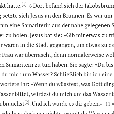
[1]


kt hatte.
Dort befand sich der Jakobsbru
6
setzte sich Jesus an den Brunnen. Es war um 
am eine Samariterin aus der nahe gelegenen 
 zu holen. Jesus bat sie: »Gib mir etwas zu tr
r waren in die Stadt gegangen, um etwas zu e
 Frau war überrascht, denn normalerweise wol
en Samaritern zu tun haben. Sie sagte: »Du bis
t du mich um Wasser? Schließlich bin ich eine
twortete ihr: »Wenn du wüsstest, was Gott dir 
asser bittet, würdest du mich um das Wasser b
[2]


n brauchst
. Und ich würde es dir geben.«
11
, »du hast doch gar nichts, womit du Wasser s