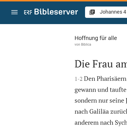
Zum Inhalt springen
Johannes 4
Hoffnung für alle
von
Biblica
Die Frau a


Den Pharisäern
1
-
2
gewann und taufte 
sondern nur seine J
nach Galiläa zurüc
anderem nach Sycha