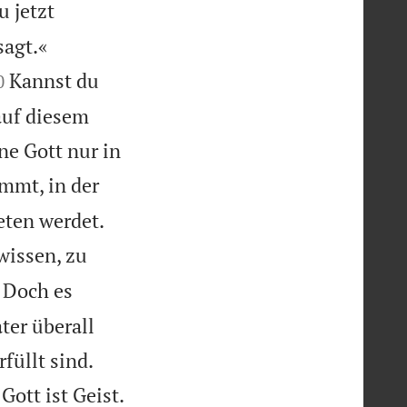
 jetzt


sagt.«

Kannst du
0
auf diesem
e Gott nur in
ommt, in der


eten werdet.
 wissen, zu
Doch es
ter überall
füllt sind.
Gott ist Geist.