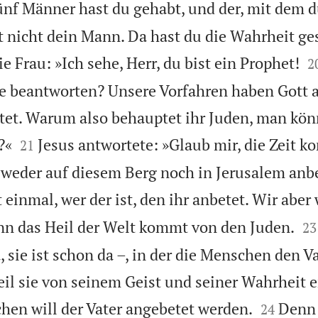
nf Männer hast du gehabt, und der, mit dem du
 nicht dein Mann. Da hast du die Wahrheit ge

e Frau: »Ich sehe, Herr, du bist ein Prophet!
2
ge beantworten? Unsere Vorfahren haben Gott 
et. Warum also behauptet ihr Juden, man könn


?«
Jesus antwortete: »Glaub mir, die Zeit k
21
r, weder auf diesem Berg noch in Jerusalem anb
t einmal, wer der ist, den ihr anbetet. Wir aber


nn das Heil der Welt kommt von den Juden.
23
, sie ist schon da –, in der die Menschen den Va
il sie von seinem Geist und seiner Wahrheit er


en will der Vater angebetet werden.
Denn 
24