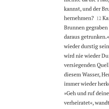
kannst, und der Br


hernehmen?
Ka
12
Brunnen gegraben h
daraus getrunken.
wieder durstig sein
wird nie wieder Du
versiegenden Quell
diesem Wasser, Herr
immer wieder her
»Geh und ruf dein
verheiratet«, wandt