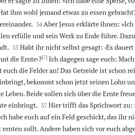
er er sagte zu ihnen: »Ich habe eine Speise, vo
Hat ihm wohl jemand etwas zu essen gebracht?


tereinander.
Aber Jesus erklärte ihnen: »Ich
34
llen erfülle und sein Werk zu Ende führe. Dazu


ndt.
Habt ihr nicht selbst gesagt: ›Es dauert
35
[7]
nt die Ernte‹?
Ich dagegen sage euch: Mach
euch die Felder an! Das Getreide ist schon rei
einbringt, bekommt schon jetzt seinen Lohn u
e Leben. Beide sollen sich über die Ernte freu


te einbringt.
Hier trifft das Sprichwort zu: 
37
Ich habe euch auf ein Feld geschickt, das ihr ni
rt ernten sollt. Andere haben sich vor euch ab