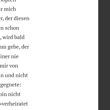
ür mich
, der diesen
en schon
, wird bald
hm gebe, der
iner nie
mir von
in und nicht
tgegnete:
bin nicht
»verheiratet