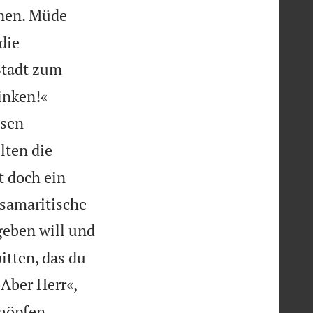
nnen. Müde
die
Stadt zum


inken!«
ssen
lten die
t doch ein
 samaritische
geben will und
itten, das du
»Aber Herr«,
chöpfen