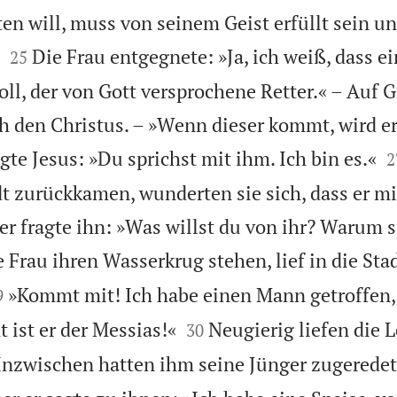
en will, muss von seinem Geist erfüllt sein un


Die Frau entgegnete: »Ja, ich weiß, dass e
25
l, der von Gott versprochene Retter.« – Auf G
 den Christus. – »Wenn dieser kommt, wird er

gte Jesus: »Du sprichst mit ihm. Ich bin es.«
2
dt zurückkamen, wunderten sie sich, dass er mi
r fragte ihn: »Was willst du von ihr? Warum s
e Frau ihren Wasserkrug stehen, lief in die Stad

»Kommt mit! Ich habe einen Mann getroffen, 
9


t ist er der Messias!«
Neugierig liefen die L
30
Inzwischen hatten ihm seine Jünger zugeredet: