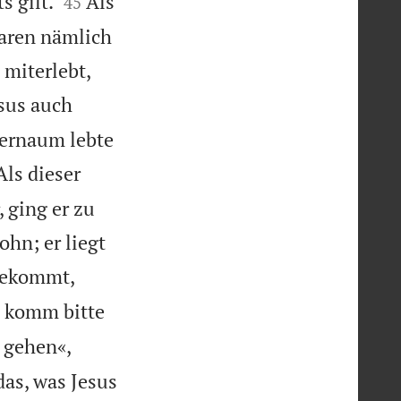


s gilt.
Als
45
waren nämlich
 miterlebt,
sus auch
pernaum lebte
Als dieser
 ging er zu
hn; er liegt
bekommt,
, komm bitte
 gehen«,
das, was Jesus