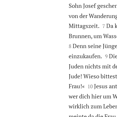
Sohn Josef geschen
von der Wanderung 


Mittagszeit.
Da k
7
Brunnen, um Wasser
Denn seine Jünge
8


einzukaufen.
Die
9
Juden nichts mit d
Jude! Wieso bittes


Frau!«
Jesus an
10
wer dich hier um W
wirklich zum Lebe
meinte da die Frau