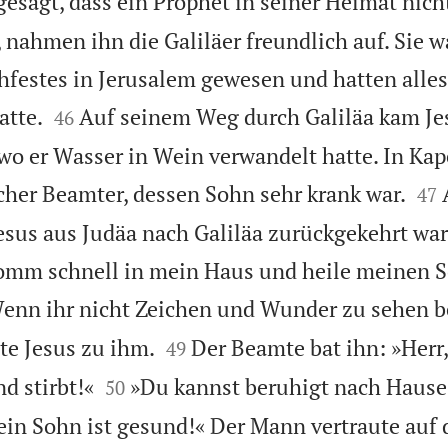
esagt, dass ein Prophet in seiner Heimat nicht
, nahmen ihn die Galiläer freundlich auf. Sie 
festes in Jerusalem gewesen und hatten alles


atte.
Auf seinem Weg durch Galiläa kam Je
46
wo er Wasser in Wein verwandelt hatte. In Ka


cher Beamter, dessen Sohn sehr krank war.
47
esus aus Judäa nach Galiläa zurückgekehrt war,
omm schnell in mein Haus und heile meinen So
enn ihr nicht Zeichen und Wunder zu sehen 


gte Jesus zu ihm.
Der Beamte bat ihn: »Herr
49


d stirbt!«
»Du kannst beruhigt nach Hause
50
dein Sohn ist gesund!« Der Mann vertraute auf 