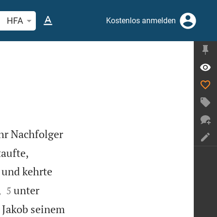
belstelle oder Begriff suchen
HFA
Kostenlos anmelden
hr Nachfolger
aufte,
a und kehrte


,
unter
5
s Jakob seinem