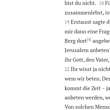


bist du nicht.
Fü
18
zusammenlebst, ist
Erstaunt sagte di
19
mir dann eine Fra
[4]
Berg dort
angebet
Jerusalem anbeten
ihr Gott, den Vate
Ihr wisst ja nich
22
wem wir beten. De
kommt die Zeit – ja
anbeten werden, we
Von solchen Mensch