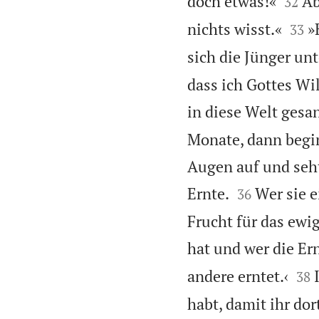


doch etwas!«
Ab
32


nichts wisst.«
»
33
sich die Jünger un
dass ich Gottes Wi
in diese Welt gesa
Monate, dann begin
Augen auf und seht 


Ernte.
Wer sie 
36
Frucht für das ewig
hat und wer die Ern


andere erntet.‹
38
habt, damit ihr do