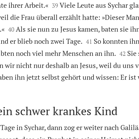


te ihrer Arbeit.«
Viele Leute aus Sychar gla
39
eil die Frau überall erzählt hatte: »Dieser Man


.«
Als sie nun zu Jesus kamen, baten sie ihn
40


und er blieb noch zwei Tage.
So konnten ihn
41


ubten noch viel mehr Menschen an ihn.
Sie
42
n wir nicht nur deshalb an Jesus, weil du uns 
aben ihn jetzt selbst gehört und wissen: Er ist 
 ein schwer krankes Kind
 Tage in Sychar, dann zog er weiter nach Galilä