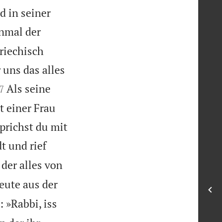
d in seiner
inmal der
riechisch
 uns das alles

Als seine
7
t einer Frau
prichst du mit
t und rief
der alles von
eute aus der
 »Rabbi, iss