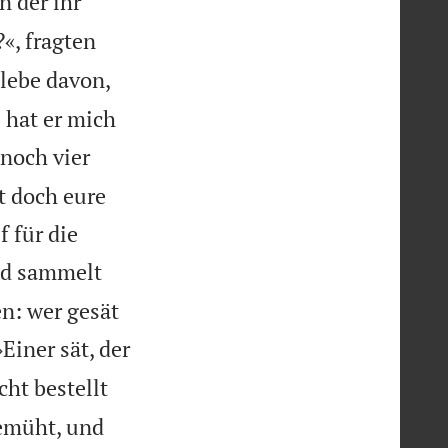
n der ihr
«, fragten
 lebe davon,
 hat er mich
 noch vier
t doch eure
f für die
nd sammelt
en: wer gesät
›Einer sät, der
cht bestellt
gemüht, und