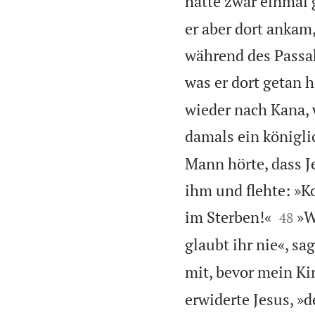
hatte zwar einmal g
er aber dort ankam
während des Passah
was er dort getan h
wieder nach Kana, 
damals ein königli
Mann hörte, dass J
ihm und flehte: »K


im Sterben!«
»W
48
glaubt ihr nie«, sa
mit, bevor mein Kin
erwiderte Jesus, »