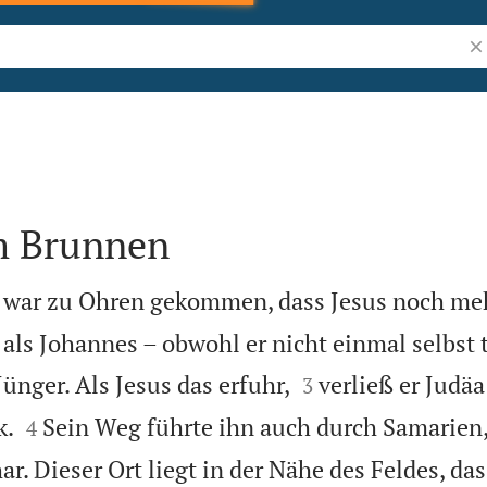
Bi
m Brunnen
 war zu Ohren gekommen, dass Jesus noch me
als Johannes – obwohl er nicht einmal selbst t


ünger. Als Jesus das erfuhr,
verließ er Judä
3


k.
Sein Weg führte ihn auch durch Samarien
4
r. Dieser Ort liegt in der Nähe des Feldes, da