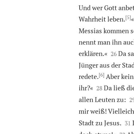
Und wer Gott anbet
[5]
Wahrheit leben.
«
Messias kommen sol
nennt man ihn auch


erklären.«
Da sa
26
Jünger aus der Sta
[6]
redete.
Aber keine


ihr?«
Da ließ di
28

allen Leuten zu:
2
mir weiß! Vielleich


Stadt zu Jesus.
31