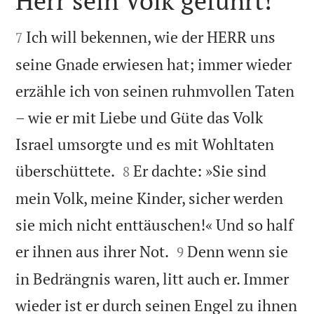
Herr sein Volk geführt!


Ich will bekennen, wie der HERR uns
7
seine Gnade erwiesen hat; immer wieder
erzähle ich von seinen ruhmvollen Taten
– wie er mit Liebe und Güte das Volk
Israel umsorgte und es mit Wohltaten


überschüttete.
Er dachte: »Sie sind
8
mein Volk, meine Kinder, sicher werden
sie mich nicht enttäuschen!« Und so half


er ihnen aus ihrer Not.
Denn wenn sie
9
in Bedrängnis waren, litt auch er. Immer
wieder ist er durch seinen Engel zu ihnen