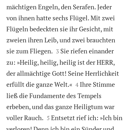
mächtigen Engeln, den Serafen. Jeder
von ihnen hatte sechs Flügel. Mit zwei
Flügeln bedeckten sie ihr Gesicht, mit
zweien ihren Leib, und zwei brauchten


sie zum Fliegen.
Sie riefen einander
3
zu: »Heilig, heilig, heilig ist der HERR,
der allmächtige Gott! Seine Herrlichkeit


erfüllt die ganze Welt.«
Ihre Stimme
4
ließ die Fundamente des Tempels
erbeben, und das ganze Heiligtum war


voller Rauch.
Entsetzt rief ich: »Ich bin
5
verloren! Denn ich bin ein Sünder und