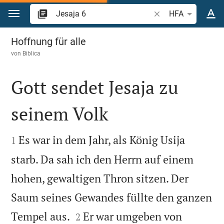
Zum Inhalt springen
Bibelstelle oder Beg
HFA
Jesaja 6
Hoffnung für alle
von
Biblica
Gott sendet Jesaja zu
seinem Volk


Es war in dem Jahr, als König Usija
1
starb. Da sah ich den Herrn auf einem
hohen, gewaltigen Thron sitzen. Der
Saum seines Gewandes füllte den ganzen


Tempel aus.
Er war umgeben von
2