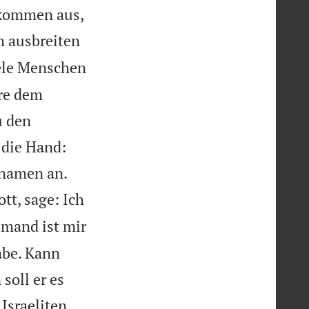
hkommen aus,
h ausbreiten
ele Menschen
re dem
u den
 die Hand:


nnamen an.
tt, sage: Ich
mand ist mir
abe. Kann
soll er es
 Israeliten,