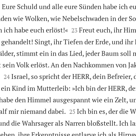

Eure Schuld und alle eure Sünden habe ich e
2
nden wie Wolken, wie Nebelschwaden in der 


 ich habe euch erlöst!«
Freut euch, ihr Hi
23
ehandelt! Singt, ihr Tiefen der Erde, und ihr 
älder, stimmt ein in das Lied, jeder Baum soll 
 sein Volk erlöst. An den Nachkommen von Jak


.
Israel, so spricht der HERR, dein Befreier, 
24
ein Kind im Mutterleib: »Ich bin der HERR, der
n habe den Himmel ausgespannt wie ein Zelt, un


half mir niemand dabei.
Ich bin es, der die 
25
und die Wahrsager als Narren bloßstellt. Ich la
en, ihre Erkenntnisse entlarve ich als Hirng