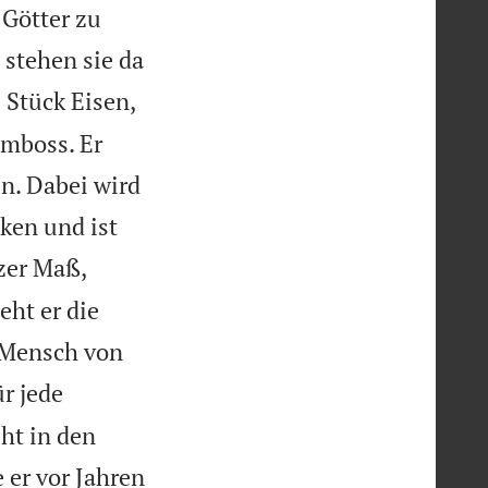
 Götter zu
 stehen sie da
Stück Eisen,
Amboss. Er
n. Dabei wird
nken und ist
zer Maß,
eht er die
n Mensch von
r jede
eht in den
 er vor Jahren