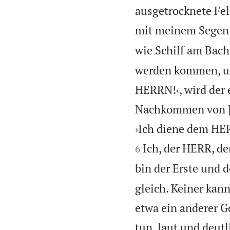
ausgetrocknete Fel
mit meinem Segen ü
wie Schilf am Bach
werden kommen, um
HERRN!‹, wird der 
Nachkommen von Jak
›Ich diene dem HER
Ich, der HERR, de
6
bin der Erste und d
gleich. Keiner kan
etwa ein anderer G
tun, laut und deutl