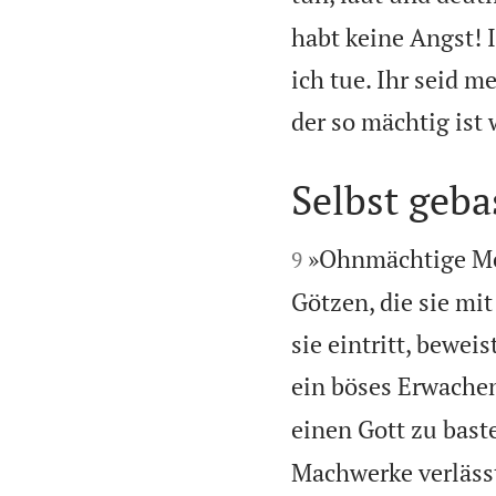
habt keine Angst! 
ich tue. Ihr seid m
der so mächtig ist 
Selbst geba


»Ohnmächtige Mens
9
Götzen, die sie mi
sie eintritt, bewei
ein böses Erwache
einen Gott zu baste
Machwerke verlässt