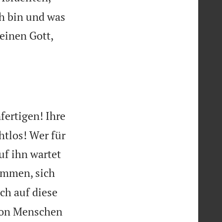
ch bin und was
 einen Gott,
fertigen! Ihre
htlos! Wer für
uf ihn wartet
ommen, sich
ch auf diese
 von Menschen