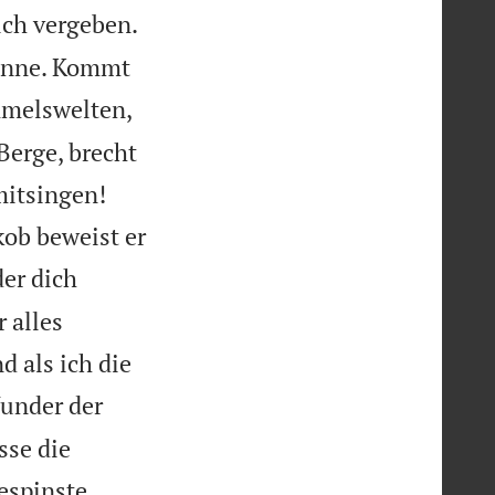
uch vergeben.
Sonne. Kommt
mmelswelten,
Berge, brecht
mitsingen!
ob beweist er
der dich
 alles
d als ich die
Wunder der
sse die


espinste.