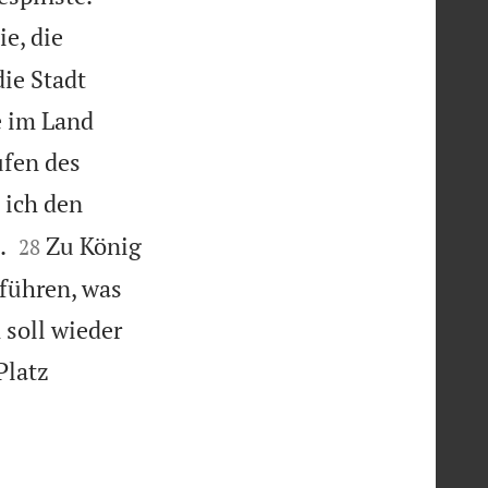
e, die
die Stadt
e im Land
ufen des
ich den


.
Zu König
28
sführen, was
 soll wieder
Platz