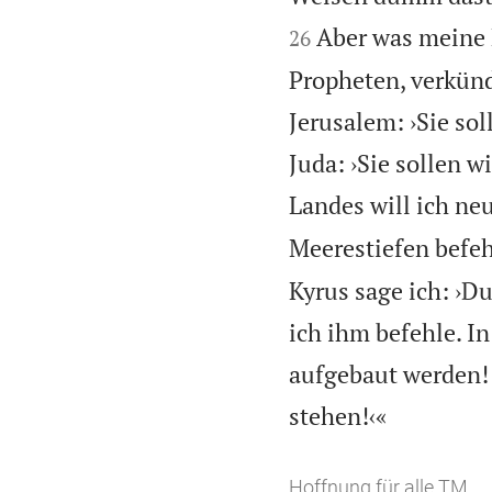
Aber was meine 
26
Propheten, verkünde
Jerusalem: ›Sie so
Juda: ›Sie sollen 
Landes will ich ne
Meerestiefen befehl
Kyrus sage ich: ›Du
ich ihm befehle. I
aufgebaut werden! 

stehen!‹«
Hoffnung für alle TM