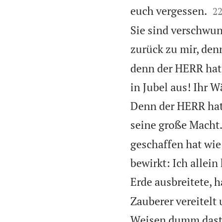

euch vergessen.
2
Sie sind verschwu
zurück zu mir, denn
denn der HERR hat g
in Jubel aus! Ihr W
Denn der HERR hat
seine große Macht
geschaffen hat wie 
bewirkt: Ich allei
Erde ausbreitete, 
Zauberer vereitelt 
Weisen dumm dasteh