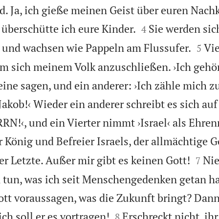
d. Ja, ich gieße meinen Geist über euren Nac


berschütte ich eure Kinder.
Sie werden sic
4


 und wachsen wie Pappeln am Flussufer.
Vi
5
 sich meinem Volk anzuschließen. ›Ich gehö
eine sagen, und ein anderer: ›Ich zähle mich z
ob!‹ Wieder ein anderer schreibt es sich auf
RN!‹, und ein Vierter nimmt ›Israel‹ als Ehre
r König und Befreier Israels, der allmächtige Go


er Letzte. Außer mir gibt es keinen Gott!
Nie
7
n tun, was ich seit Menschengedenken getan h
ott voraussagen, was die Zukunft bringt? Dann 


ich soll er es vortragen!
Erschreckt nicht, ihr
8