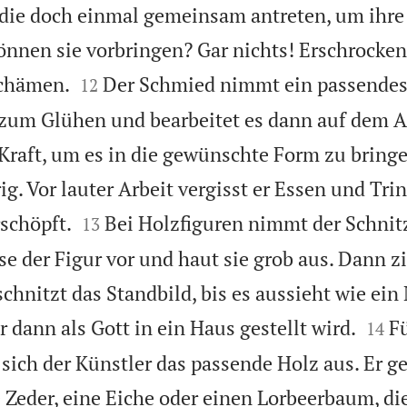
n die doch einmal gemeinsam antreten, um ihre
önnen sie vorbringen? Gar nichts! Erschrocken


schämen.
Der Schmied nimmt ein passendes 
12
 zum Glühen und bearbeitet es dann auf dem 
Kraft, um es in die gewünschte Form zu bringe
. Vor lauter Arbeit vergisst er Essen und Tri


rschöpft.
Bei Holzfiguren nimmt der Schnit
13
e der Figur vor und haut sie grob aus. Dann zi
schnitzt das Standbild, bis es aussieht wie ei


r dann als Gott in ein Haus gestellt wird.
Fü
14
sich der Künstler das passende Holz aus. Er g
 Zeder, eine Eiche oder einen Lorbeerbaum, die