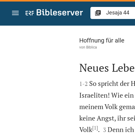
Zum Inhalt springen
Jesaja 44
Hoffnung für alle
von
Biblica
Neues Lebe


So spricht der 
1
-
2
Israeliten! Wie ei
meinem Volk gemac
keine Angst, ihr s
[1]


Volk
.
Denn ich
3