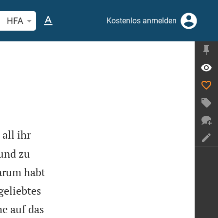
belstelle oder Begriff suchen
HFA
Kostenlos anmelden
all ihr
 und zu
arum habt
geliebtes
e auf das