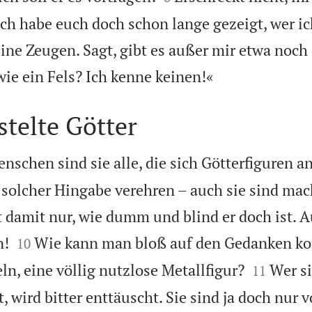
Ich habe euch doch schon lange gezeigt, wer i
eine Zeugen. Sagt, gibt es außer mir etwa noch

wie ein Fels? Ich kenne keinen!«
stelte Götter
chen sind sie alle, die sich Götterfiguren an
t solcher Hingabe verehren – auch sie sind mac
st damit nur, wie dumm und blind er doch ist. A


n!
Wie kann man bloß auf den Gedanken k
10


ln, eine völlig nutzlose Metallfigur?
Wer si
11
, wird bitter enttäuscht. Sie sind ja doch nur