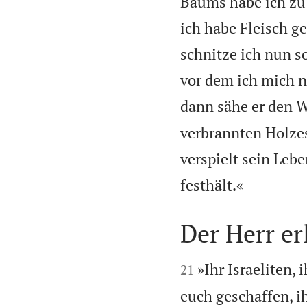
Baums habe ich zu 
ich habe Fleisch g
schnitze ich nun s
vor dem ich mich n
dann sähe er den W
verbrannten Holzes
verspielt sein Leb

festhält.«
Der Herr er


»Ihr Israeliten
21
euch geschaffen, i