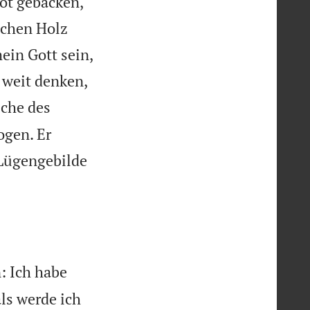
ot gebacken,
ichen Holz
ein Gott sein,
 weit denken,
sche des
ogen. Er
 Lügengebilde
: Ich habe
ls werde ich