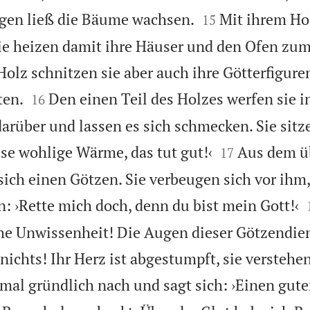


egen ließ die Bäume wachsen.
Mit ihrem Ho
15
ie heizen damit ihre Häuser und den Ofen zum
olz schnitzen sie aber auch ihre Götterfiguren


ten.
Den einen Teil des Holzes werfen sie i
16
darüber und lassen es sich schmecken. Sie sitz


ese wohlige Wärme, das tut gut!‹
Aus dem ü
17
sich einen Götzen. Sie verbeugen sich vor ihm,
: ›Rette mich doch, denn du bist mein Gott!‹
he Unwissenheit! Die Augen dieser Götzendien
 nichts! Ihr Herz ist abgestumpft, sie verstehe
mal gründlich nach und sagt sich: ›Einen gute