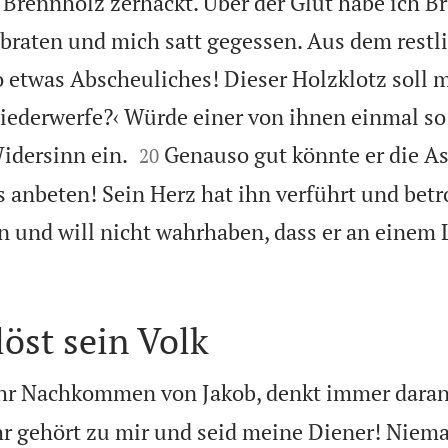
Brennholz zerhackt. Über der Glut habe ich Br
ebraten und mich satt gegessen. Aus dem restl
o etwas Abscheuliches! Dieser Holzklotz soll m
iederwerfe?‹ Würde einer von ihnen einmal so


idersinn ein.
Genauso gut könnte er die A
20
 anbeten! Sein Herz hat ihn verführt und betr
en und will nicht wahrhaben, dass er an einem
löst sein Volk
, ihr Nachkommen von Jakob, denkt immer daran
hr gehört zu mir und seid meine Diener! Niema