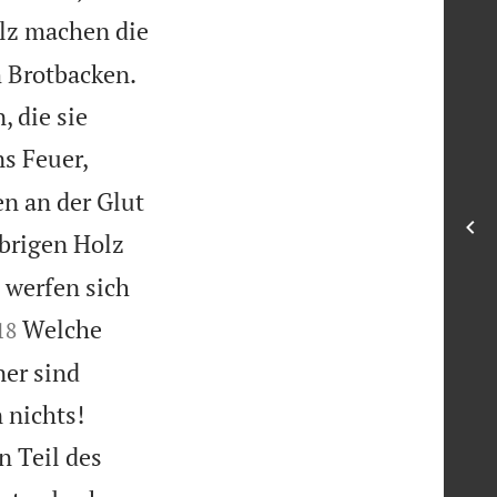
lz machen die
 Brotbacken.
, die sie
ns Feuer,
en an der Glut
brigen Holz
 werfen sich


Welche
18
er sind


n nichts!
n Teil des