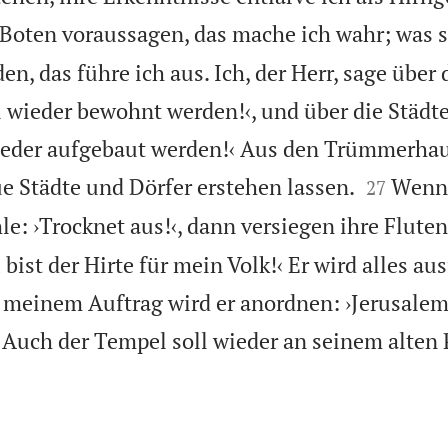
Boten voraussagen, das mache ich wahr; was si
n, das führe ich aus. Ich, der Herr, sage über 
ll wieder bewohnt werden!‹, und über die Städt
wieder aufgebaut werden!‹ Aus den Trümmerha


ue Städte und Dörfer erstehen lassen.
Wenn 
27
e: ›Trocknet aus!‹, dann versiegen ihre Fluten
 bist der Hirte für mein Volk!‹ Er wird alles au
n meinem Auftrag wird er anordnen: ›Jerusalem
Auch der Tempel soll wieder an seinem alten 