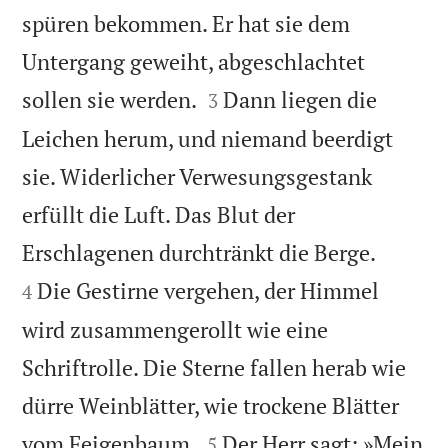
spüren bekommen. Er hat sie dem
Untergang geweiht, abgeschlachtet


sollen sie werden.
Dann liegen die
3
Leichen herum, und niemand beerdigt
sie. Widerlicher Verwesungsgestank
erfüllt die Luft. Das Blut der


Erschlagenen durchtränkt die Berge.
Die Gestirne vergehen, der Himmel
4
wird zusammengerollt wie eine
Schriftrolle. Die Sterne fallen herab wie
dürre Weinblätter, wie trockene Blätter


vom Feigenbaum.
Der Herr sagt: »Mein
5