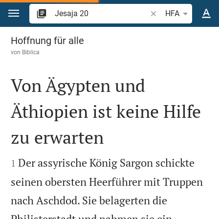
Zum Inhalt springen
Bibelstelle oder Beg
HFA
Jesaja 20
Hoffnung für alle
von
Biblica
Von Ägypten und
Äthiopien ist keine Hilfe
zu erwarten


Der assyrische König Sargon schickte
1
seinen obersten Heerführer mit Truppen
nach Aschdod. Sie belagerten die


Philisterstadt und nahmen sie ein.