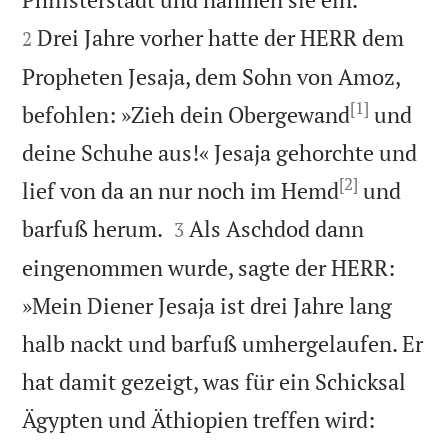
Drei Jahre vorher hatte der HERR dem
2
Propheten Jesaja, dem Sohn von Amoz,
[1]
befohlen: »Zieh dein Obergewand
und
deine Schuhe aus!« Jesaja gehorchte und
[2]
lief von da an nur noch im Hemd
und


barfuß herum.
Als Aschdod dann
3
eingenommen wurde, sagte der HERR:
»Mein Diener Jesaja ist drei Jahre lang
halb nackt und barfuß umhergelaufen. Er
hat damit gezeigt, was für ein Schicksal


Ägypten und Äthiopien treffen wird: