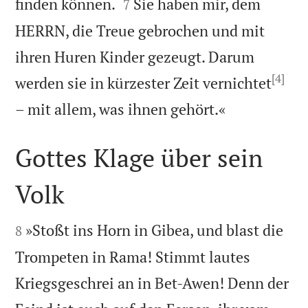


finden können.
Sie haben mir, dem
7
HERRN, die Treue gebrochen und mit
ihren Huren Kinder gezeugt. Darum
[4]
werden sie in kürzester Zeit vernichtet

– mit allem, was ihnen gehört.«
Gottes Klage über sein
Volk


»Stoßt ins Horn in Gibea, und blast die
8
Trompeten in Rama! Stimmt lautes
Kriegsgeschrei an in Bet-Awen! Denn der