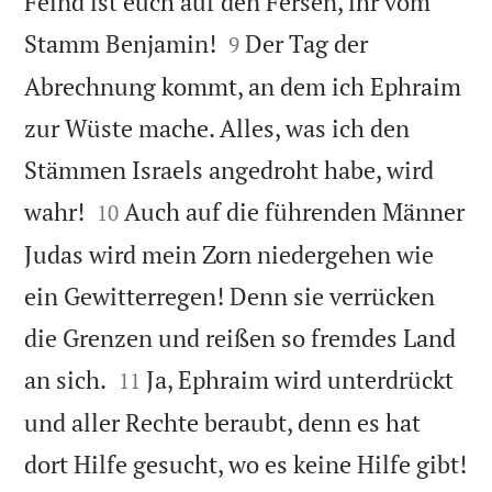
Feind ist euch auf den Fersen, ihr vom


Stamm Benjamin!
Der Tag der
9
Abrechnung kommt, an dem ich Ephraim
zur Wüste mache. Alles, was ich den
Stämmen Israels angedroht habe, wird


wahr!
Auch auf die führenden Männer
10
Judas wird mein Zorn niedergehen wie
ein Gewitterregen! Denn sie verrücken
die Grenzen und reißen so fremdes Land


an sich.
Ja, Ephraim wird unterdrückt
11
und aller Rechte beraubt, denn es hat

dort Hilfe gesucht, wo es keine Hilfe gibt!