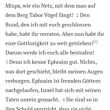
Mizpa, wie ein Netz, mit dem man auf


dem Berg Tabor Vögel fängt!
Den
2
Bund, den ich mit euch geschlossen
habe, habt ihr verraten. Aber nun habt ihr
[2]
eure Gottlosigkeit zu weit getrieben!


Darum werde ich euch alle bestrafen!
Denn ich kenne Ephraim gut. Nichts,
3
was dort geschieht, bleibt meinen Augen
verborgen. Ephraim ist fremden Göttern
nachgelaufen, Israel hat sich mit seinen


Taten unrein gemacht.
Sie sind so in
4
ihre Schuld verstrickt, dass sie nicht