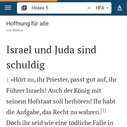
Zum Inhalt springen
Bibelstelle oder Beg
HFA
Hosea 5
Hoffnung für alle
von
Biblica
Israel und Juda sind
schuldig


»Hört zu, ihr Priester, passt gut auf, ihr
1
Führer Israels! Auch der König mit
seinem Hofstaat soll herhören! Ihr habt
[1]
die Aufgabe, das Recht zu wahren.
Doch ihr seid wie eine tödliche Falle in