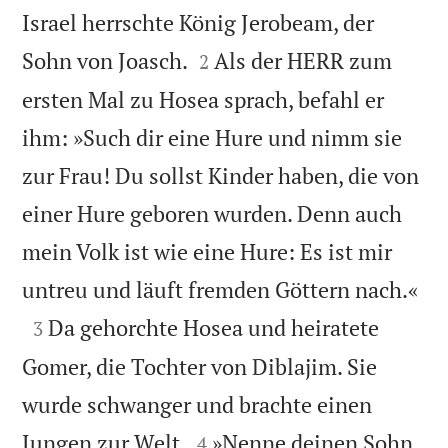
Israel herrschte König Jerobeam, der


Sohn von Joasch.
Als der HERR zum
2
ersten Mal zu Hosea sprach, befahl er
ihm: »Such dir eine Hure und nimm sie
zur Frau! Du sollst Kinder haben, die von
einer Hure geboren wurden. Denn auch
mein Volk ist wie eine Hure: Es ist mir

untreu und läuft fremden Göttern nach.«

Da gehorchte Hosea und heiratete
3
Gomer, die Tochter von Diblajim. Sie
wurde schwanger und brachte einen


Jungen zur Welt.
»Nenne deinen Sohn
4