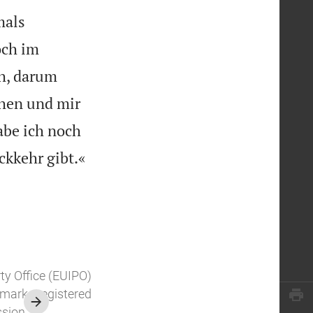
mals
och im
h, darum
chen und mir
abe ich noch

ckkehr gibt.«
rty Office (EUIPO)
demarks registered
ssion.