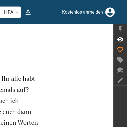
belstelle oder Begriff suchen
HFA
Kostenlos anmelden
Ihr alle habt
emals auf?
uch ich
te euch dann
einen Worten