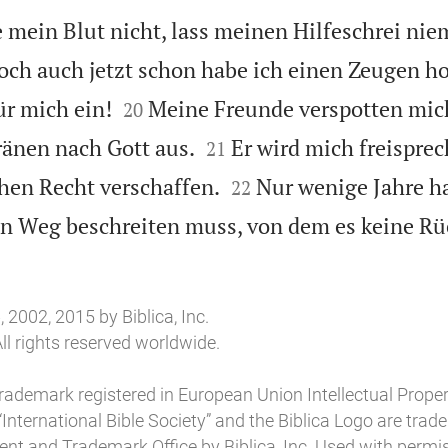
 mein Blut nicht, lass meinen Hilfeschrei nie
och auch jetzt schon habe ich einen Zeugen h


ür mich ein!
Meine Freunde verspotten mic
20


ränen nach Gott aus.
Er wird mich freispre
21


hen Recht verschaffen.
Nur wenige Jahre h
22
den Weg beschreiten muss, von dem es keine Rü
 2002, 2015 by Biblica, Inc.
ll rights reserved worldwide.
 trademark registered in European Union Intellectual Prope
”, “International Bible Society” and the Biblica Logo are tra
tent and Trademark Office by Biblica, Inc. Used with permi