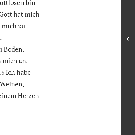
ottlosen bin
 Gott hat mich
t mich zu
.


u Boden.


n mich an.


Ich habe
16


 Weinen,
reinem Herzen