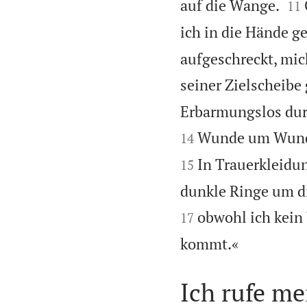


auf die Wange.
11
ich in die Hände ge
aufgeschreckt, mic
seiner Zielscheibe
Erbarmungslos durc
Wunde um Wunde 
14
In Trauerkleidun
15
dunkle Ringe um di
obwohl ich kein
17

kommt.«
Ich rufe m