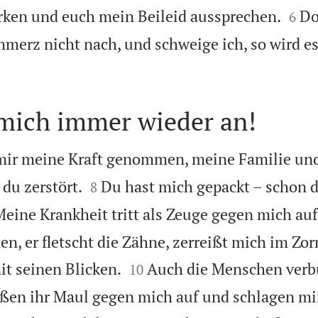


rken und euch mein Beileid aussprechen.
Do
6
chmerz nicht nach, und schweige ich, so wird e
 mich immer wieder an!
 mir meine Kraft genommen, meine Familie un


du zerstört.
Du hast mich gepackt – schon d
8
eine Krankheit tritt als Zeuge gegen mich auf
n, er fletscht die Zähne, zerreißt mich im Zo


t seinen Blicken.
Auch die Menschen verb
10
ißen ihr Maul gegen mich auf und schlagen mi