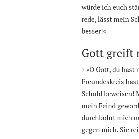
würde ich euch stä
rede, lässt mein S

besser!«
Gott greift


»O Gott, du hast
7
Freundeskreis hast 
Schuld beweisen! M
mein Feind geworde
durchbohrt mich mi
gegen mich. Sie re