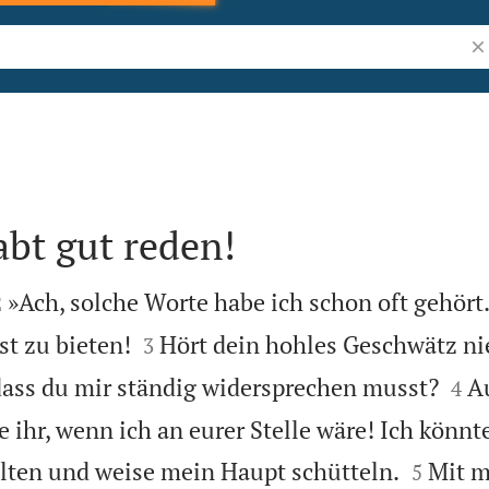
Bi
abt gut reden!


»Ach, solche Worte habe ich schon oft gehört. 
2


t zu bieten!
Hört dein hohles Geschwätz ni
3


 dass du mir ständig widersprechen musst?
A
4
e ihr, wenn ich an eurer Stelle wäre! Ich könn


lten und weise mein Haupt schütteln.
Mit m
5