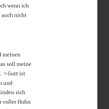
ch wenn ich
s auch nicht
d meinen
as soll meine


.
Gott ist
9
rn und
ünden sich
r voller Hohn