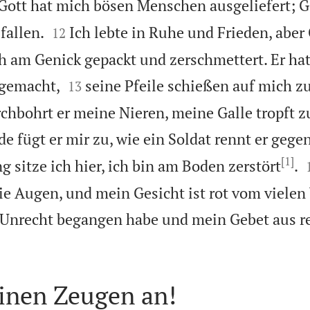
Gott hat mich bösen Menschen ausgeliefert; G


fallen.
Ich lebte in Ruhe und Frieden, aber
12
h am Genick gepackt und zerschmettert. Er ha


 gemacht,
seine Pfeile schießen auf mich zu
13
hbohrt er meine Nieren, meine Galle tropft z
fügt er mir zu, wie ein Soldat rennt er gege
[1]
g sitze ich hier, ich bin am Boden zerstört
.
e Augen, und mein Gesicht ist rot vom vielen
 Unrecht begangen habe und mein Gebet aus 
einen Zeugen an!