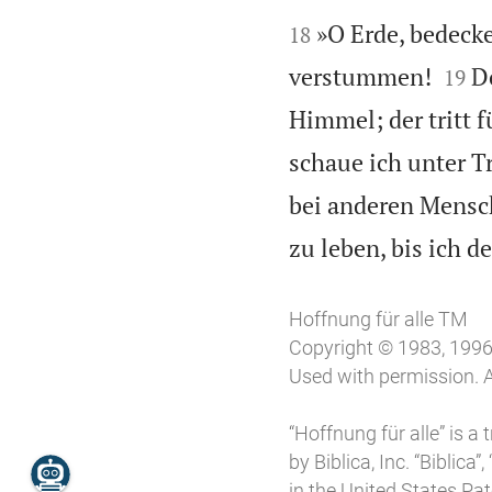


»O Erde, bedecke
18


verstummen!
D
19
Himmel; der tritt f
schaue ich unter T
bei anderen Mensc
zu leben, bis ich 
Hoffnung für alle TM
Copyright © 1983, 1996,
Used with permission. A
“Hoffnung für alle” is a
by Biblica, Inc. “Biblica
in the United States Pa