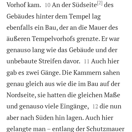
[2]


Vorhof kam.
An der Südseite
des
10
Gebäudes hinter dem Tempel lag
ebenfalls ein Bau, der an die Mauer des
äußeren Tempelvorhofs grenzte. Er war
genauso lang wie das Gebäude und der


unbebaute Streifen davor.
Auch hier
11
gab es zwei Gänge. Die Kammern sahen
genau gleich aus wie die im Bau auf der
Nordseite, sie hatten die gleichen Maße


und genauso viele Eingänge,
die nun
12
aber nach Süden hin lagen. Auch hier
gelangte man – entlang der Schutzmauer