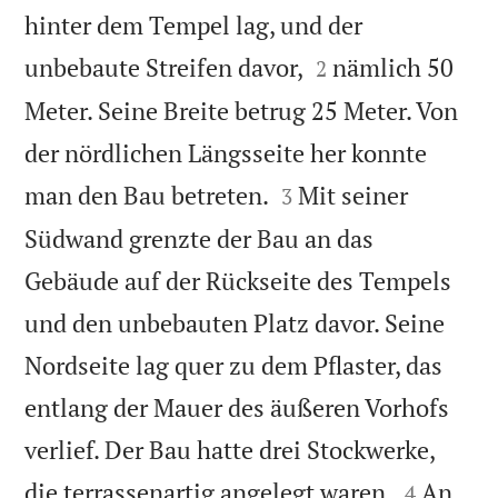
hinter dem Tempel lag, und der


unbebaute Streifen davor,
nämlich 50
2
Meter. Seine Breite betrug 25 Meter. Von
der nördlichen Längsseite her konnte


man den Bau betreten.
Mit seiner
3
Südwand grenzte der Bau an das
Gebäude auf der Rückseite des Tempels
und den unbebauten Platz davor. Seine
Nordseite lag quer zu dem Pflaster, das
entlang der Mauer des äußeren Vorhofs
verlief. Der Bau hatte drei Stockwerke,


die terrassenartig angelegt waren.
An
4