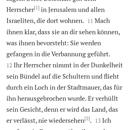
[1]
Herrscher
in Jerusalem und allen


Israeliten, die dort wohnen.
Mach
11
ihnen klar, dass sie an dir sehen können,
was ihnen bevorsteht: Sie werden


gefangen in die Verbannung geführt.
Ihr Herrscher nimmt in der Dunkelheit
12
sein Bündel auf die Schultern und flieht
durch ein Loch in der Stadtmauer, das für
ihn herausgebrochen wurde. Er verhüllt
sein Gesicht, denn er wird das Land, das
[2]


er verlässt, nie wiedersehen
.
Ich
13