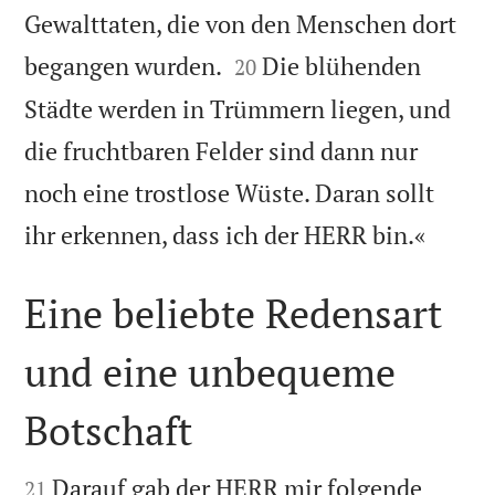
Gewalttaten, die von den Menschen dort


begangen wurden.
Die blühenden
20
Städte werden in Trümmern liegen, und
die fruchtbaren Felder sind dann nur
noch eine trostlose Wüste. Daran sollt

ihr erkennen, dass ich der HERR bin.«
Eine beliebte Redensart
und eine unbequeme
Botschaft


Darauf gab der HERR mir folgende
21