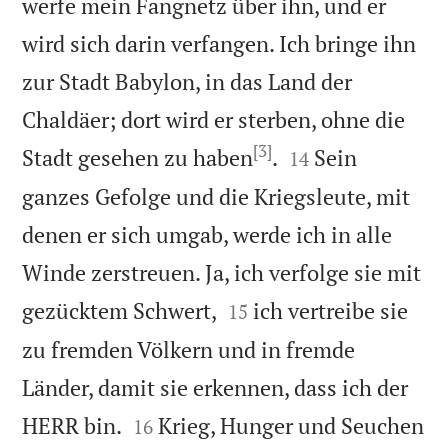
werfe mein Fangnetz über ihn, und er
wird sich darin verfangen. Ich bringe ihn
zur Stadt Babylon, in das Land der
Chaldäer; dort wird er sterben, ohne die
[3]


Stadt gesehen zu haben
.
Sein
14
ganzes Gefolge und die Kriegsleute, mit
denen er sich umgab, werde ich in alle
Winde zerstreuen. Ja, ich verfolge sie mit


gezücktem Schwert,
ich vertreibe sie
15
zu fremden Völkern und in fremde
Länder, damit sie erkennen, dass ich der


HERR bin.
Krieg, Hunger und Seuchen
16