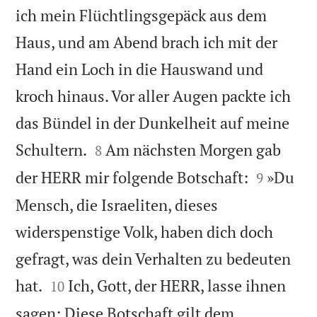
ich mein Flüchtlingsgepäck aus dem
Haus, und am Abend brach ich mit der
Hand ein Loch in die Hauswand und
kroch hinaus. Vor aller Augen packte ich
das Bündel in der Dunkelheit auf meine


Schultern.
Am nächsten Morgen gab
8


der HERR mir folgende Botschaft:
»Du
9
Mensch, die Israeliten, dieses
widerspenstige Volk, haben dich doch
gefragt, was dein Verhalten zu bedeuten


hat.
Ich, Gott, der HERR, lasse ihnen
10
sagen: Diese Botschaft gilt dem