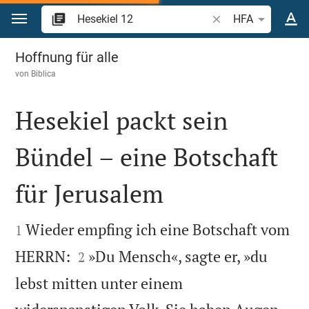
Zum Inhalt springen
Bibelstelle oder Beg
HFA
Hesekiel 12
Hoffnung für alle
von
Biblica
Hesekiel packt sein
Bündel – eine Botschaft
für Jerusalem


Wieder empfing ich eine Botschaft vom
1


HERRN:
»Du Mensch«, sagte er, »du
2
lebst mitten unter einem