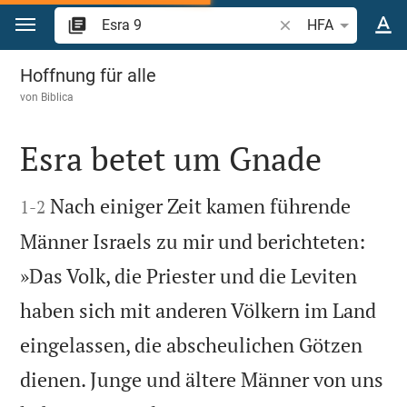
Zum Inhalt springen
Bibelstelle oder Beg
HFA
Esra 9
Hoffnung für alle
von
Biblica
Esra betet um Gnade


Nach einiger Zeit kamen führende
1
-
2
Männer Israels zu mir und berichteten:
»Das Volk, die Priester und die Leviten
haben sich mit anderen Völkern im Land
eingelassen, die abscheulichen Götzen
dienen. Junge und ältere Männer von uns