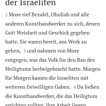
der Israeliten


Mose rief Bezalel, Oholiab und alle
2
anderen Kunsthandwerker zu sich, denen
Gott Weisheit und Geschick gegeben
hatte. Sie waren bereit, ans Werk zu


gehen,
und nahmen von Mose
3
entgegen, was das Volk für den Bau des
Heiligtums herbeigebracht hatte. Morgen
für Morgen kamen die Israeliten mit


weiteren freiwilligen Gaben.
Da ließen
4
die Kunsthandwerker, die das Heiligtum


errichten sollten, ihre Arbeit liegen,