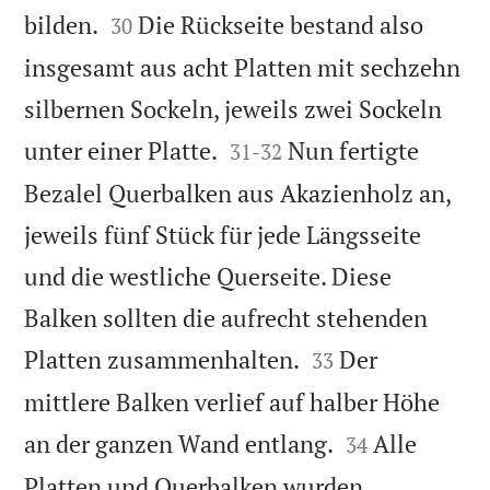


bilden.
Die Rückseite bestand also
30
insgesamt aus acht Platten mit sechzehn
silbernen Sockeln, jeweils zwei Sockeln


unter einer Platte.
Nun fertigte
31
-
32
Bezalel Querbalken aus Akazienholz an,
jeweils fünf Stück für jede Längsseite
und die westliche Querseite. Diese
Balken sollten die aufrecht stehenden


Platten zusammenhalten.
Der
33
mittlere Balken verlief auf halber Höhe


an der ganzen Wand entlang.
Alle
34
Platten und Querbalken wurden