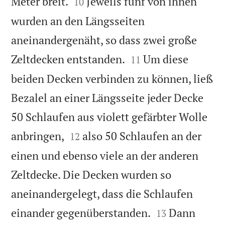


Meter breit.
Jeweils fünf von ihnen
10
wurden an den Längsseiten
aneinandergenäht, so dass zwei große


Zeltdecken entstanden.
Um diese
11
beiden Decken verbinden zu können, ließ
Bezalel an einer Längsseite jeder Decke
50 Schlaufen aus violett gefärbter Wolle


anbringen,
also 50 Schlaufen an der
12
einen und ebenso viele an der anderen
Zeltdecke. Die Decken wurden so
aneinandergelegt, dass die Schlaufen


einander gegenüberstanden.
Dann
13