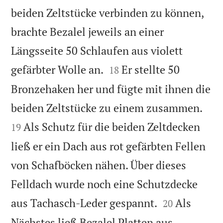
beiden Zeltstücke verbinden zu können,
brachte Bezalel jeweils an einer
Längsseite 50 Schlaufen aus violett


gefärbter Wolle an.
Er stellte 50
18
Bronzehaken her und fügte mit ihnen die


beiden Zeltstücke zu einem zusammen.
Als Schutz für die beiden Zeltdecken
19
ließ er ein Dach aus rot gefärbten Fellen
von Schafböcken nähen. Über dieses
Felldach wurde noch eine Schutzdecke


aus Tachasch-Leder gespannt.
Als
20
Nächstes ließ Bezalel Platten aus