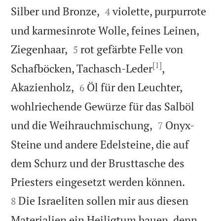


Silber und Bronze,
violette, purpurrote
4
und karmesinrote Wolle, feines Leinen,


Ziegenhaar,
rot gefärbte Felle von
5
[1]
Schafböcken, Tachasch-Leder
,


Akazienholz,
Öl für den Leuchter,
6
wohlriechende Gewürze für das Salböl


und die Weihrauchmischung,
Onyx-
7
Steine und andere Edelsteine, die auf
dem Schurz und der Brusttasche des


Priesters eingesetzt werden können.
Die Israeliten sollen mir aus diesen
8
Materialien ein Heiligtum bauen, denn