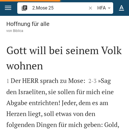
Zum Inhalt springen
Bibelstelle oder Beg
HFA
2.Mose 25
Hoffnung für alle
von
Biblica
Gott will bei seinem Volk
wohnen




Der HERR sprach zu Mose:
»Sag
1
2
-
3
den Israeliten, sie sollen für mich eine
Abgabe entrichten! Jeder, dem es am
Herzen liegt, soll etwas von den
folgenden Dingen für mich geben: Gold,