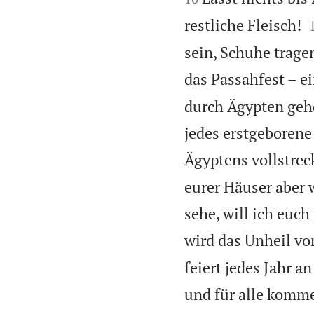
restliche Fleisch!
sein, Schuhe trage
das Passahfest – e
durch Ägypten gehe
jedes erstgeborene
Ägyptens vollstrec
eurer Häuser aber 
sehe, will ich euch
wird das Unheil vo
feiert jedes Jahr a
und für alle komm