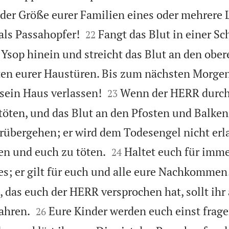
 der Größe eurer Familien eines oder mehrere


als Passahopfer!
Fangt das Blut in einer Sch
22
 Ysop hinein und streicht das Blut an den obe
ten eurer Haustüren. Bis zum nächsten Morgen


sein Haus verlassen!
Wenn der HERR durch
23
töten, und das Blut an den Pfosten und Balken 
rübergehen; er wird dem Todesengel nicht erl


en und euch zu töten.
Haltet euch für imme
24
es; er gilt für euch und alle eure Nachkommen
 das euch der HERR versprochen hat, sollt ihr


ahren.
Eure Kinder werden euch einst frage
26