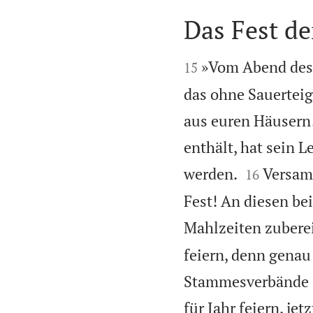
Das Fest de


»Vom Abend des P
15
das ohne Sauerteig
aus euren Häusern!
enthält, hat sein 


werden.
Versam
16
Fest! An diesen bei
Mahlzeiten zubere
feiern, denn genau
Stammesverbände a
für Jahr feiern, j