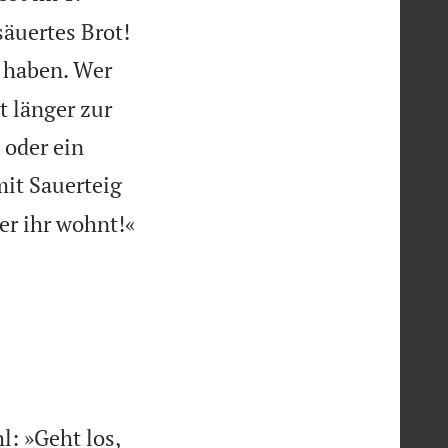

äuertes Brot!
n haben. Wer
t länger zur
 oder ein
mit Sauerteig

r ihr wohnt!«
l: »Geht los,