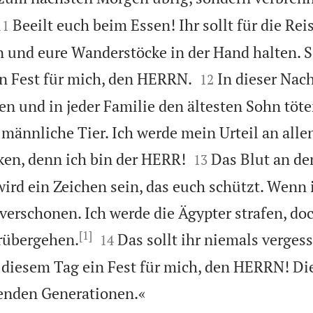


Beeilt euch beim Essen! Ihr sollt für die Re
11
n und eure Wanderstöcke in der Hand halten. So


in Fest für mich, den HERRN.
In dieser Nac
12
n und in jeder Familie den ältesten Sohn töt
 männliche Tier. Ich werde mein Urteil an alle


ken, denn ich bin der HERR!
Das Blut an de
13
wird ein Zeichen sein, das euch schützt. Wenn 
 verschonen. Ich werde die Ägypter strafen, do
[1]


rübergehen.
Das sollt ihr niemals verge
14
n diesem Tag ein Fest für mich, den HERRN! Dies

enden Generationen.«