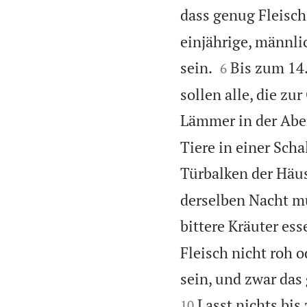
dass genug Fleisch 
einjährige, männli


sein.
Bis zum 14.
6
sollen alle, die zu
Lämmer in der Ab
Tiere in einer Sch
Türbalken der Häus
derselben Nacht mü
bittere Kräuter ess
Fleisch nicht roh 
sein, und zwar das
Lasst nichts bi
10