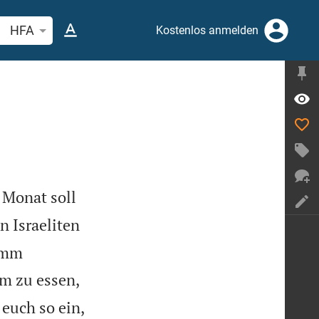
belstelle oder Begriff suchen
HFA
Kostenlos anmelden
 Monat soll
n Israeliten
Lamm
m zu essen,
euch so ein,