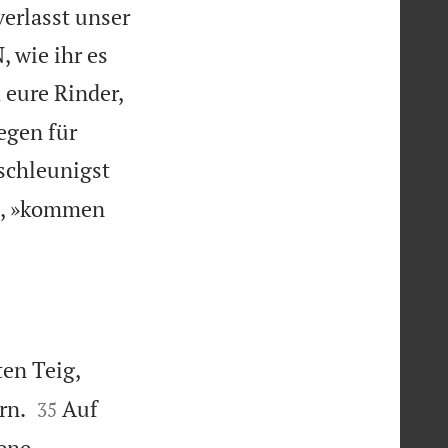
verlasst unser
 wie ihr es
eure Rinder,
egen für
 schleunigst
ie, »kommen
en Teig,


rn.
Auf
35
dene