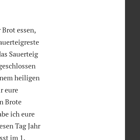
 Brot essen,
auerteigreste
das Sauerteig
sgeschlossen
inem heiligen
ur eure
n Brote
abe ich eure
esen Tag Jahr
sst im 1.