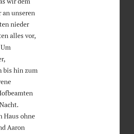
das wir dem
r an unseren
ten nieder
n alles vor,
Um
r,
n bis hin zum
rene
 Hofbeamten
 Nacht.
in Haus ohne
und Aaron