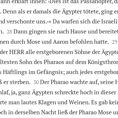
ann erklärt ihnen: ›Dies ist das Passahopfer, 
Denn als er damals die Ägypter tötete, ging e
d verschonte uns.‹« Da warfen sich die Israeli


n.
Dann gingen sie nach Hause und bereitete
28


hnen durch Mose und Aaron befohlen hatte.
29
 der HERR alle erstgeborenen Söhne der Ägypte
ltesten Sohn des Pharaos auf dem Königsthro
s Häftlings im Gefängnis; auch jedes erstgebo


 er sterben.
Der Pharao wachte auf, seine
30
laf, ja, ganz Ägypten schreckte hoch in dieser
rte man lautes Klagen und Weinen. Es gab ke
ch in derselben Nacht ließ der Pharao Mose 