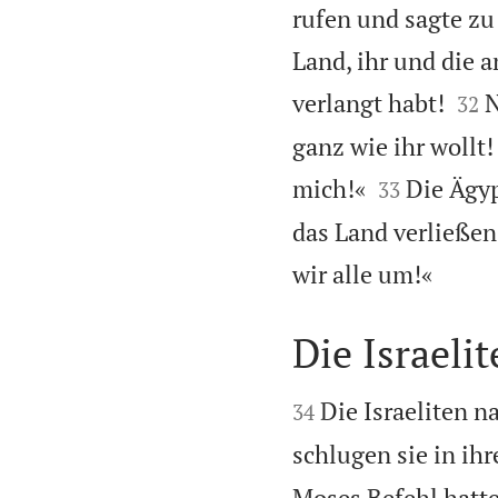
rufen und sagte zu
Land, ihr und die 


verlangt habt!
N
32
ganz wie ihr wollt!


mich!«
Die Ägyp
33
das Land verließen

wir alle um!«
Die Israeli


Die Israeliten 
34
schlugen sie in ih
Moses Befehl hatte