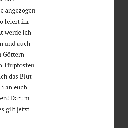
ise angezogen
 feiert ihr
ht werde ich
en und auch
n Göttern
n Türpfosten
ich das Blut
ch an euch
ssen! Darum
 gilt jetzt