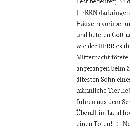


Fest bedeutet;
d
27
HERRN darbringen. 
Häusern vorüber un
und beteten Gott a
wie der HERR es i
Mitternacht tötete
angefangen beim ä
ältesten Sohn eine
männliche Tier ließ
fuhren aus dem Sch
Überall im Land hö


einen Toten!
No
31