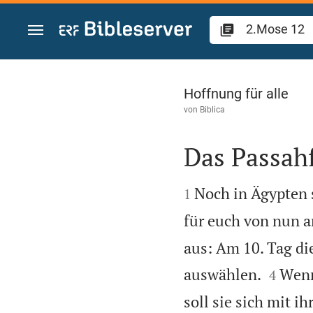
Zum Inhalt springen
2.Mose 12
Hoffnung für alle
von
Biblica
Das Passah


Noch in Ägypten 
1
für euch von nun a
aus: Am 10. Tag di


auswählen.
Wenn
4
soll sie sich mit 