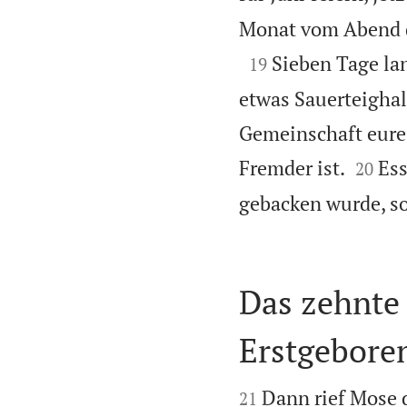
Monat vom Abend d

Sieben Tage la
19
etwas Sauerteighalt
Gemeinschaft eures 


Fremder ist.
Ess
20
gebacken wurde, s
Das zehnte 
Erstgebore


Dann rief Mose d
21