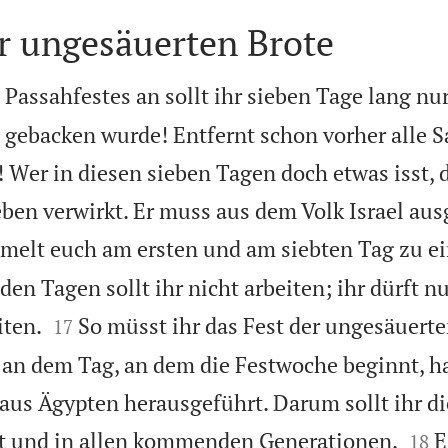
r ungesäuerten Brote
assahfestes an sollt ihr sieben Tage lang nur
 gebacken wurde! Entfernt schon vorher alle S
 Wer in diesen sieben Tagen doch etwas isst, 
Leben verwirkt. Er muss aus dem Volk Israel au
melt euch am ersten und am siebten Tag zu e
den Tagen sollt ihr nicht arbeiten; ihr dürft n


iten.
So müsst ihr das Fest der ungesäuerte
17
 an dem Tag, an dem die Festwoche beginnt, h
us Ägypten herausgeführt. Darum sollt ihr di


etzt und in allen kommenden Generationen.
E
18