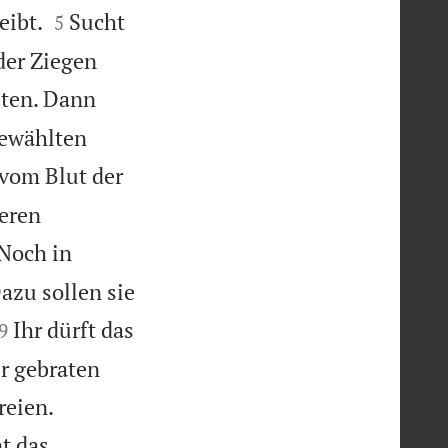


eibt.
Sucht
5
der Ziegen
lten. Dann
gewählten
 vom Blut der
beren

Noch in
azu sollen sie


Ihr dürft das
9
r gebraten


reien.
t das