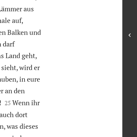
 Lämmer aus
ale auf,
ren Balken und
 darf
s Land geht,
sieht, wird er
auben, in eure
r an den


!
Wenn ihr
25
 auch dort
n, was dieses