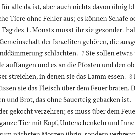
für alle da ist, aber auch nichts davon übrig bl
che Tiere ohne Fehler aus; es können Schafe o
 Tag des 1. Monats müsst ihr sie gesondert ha
r Gemeinschaft der Israeliten gehören, die aus


enddämmerung schlachten.
Sie sollen etwas
7
ale auffangen und es an die Pfosten und den o

er streichen, in denen sie das Lamm essen.
8
ssen sie das Fleisch über dem Feuer braten. D
en und Brot, das ohne Sauerteig gebacken ist.
oder gekocht verzehren; es muss über dem Feue
 ganze Tier mit Kopf, Unterschenkeln und Inne
s zum nächsten Morgen übrig, sondern verbrenn