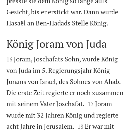
presste sie dem König so lange aufs
Gesicht, bis er erstickt war. Dann wurde

Hasaël an Ben-Hadads Stelle König.
König Joram von Juda


Joram, Joschafats Sohn, wurde König
16
von Juda im 5. Regierungsjahr König
Jorams von Israel, des Sohnes von Ahab.
Die erste Zeit regierte er noch zusammen


mit seinem Vater Joschafat.
Joram
17
wurde mit 32 Jahren König und regierte


acht Jahre in Jerusalem.
Er war mit
18