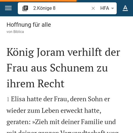
Zum Inhalt springen
Bibelstelle oder Beg
HFA
2.Könige 8
Hoffnung für alle
von
Biblica
König Joram verhilft der
Frau aus Schunem zu
ihrem Recht


Elisa hatte der Frau, deren Sohn er
1
wieder zum Leben erweckt hatte,
geraten: »Zieh mit deiner Familie und
mit deiner ganzen Verwandtschaft weg