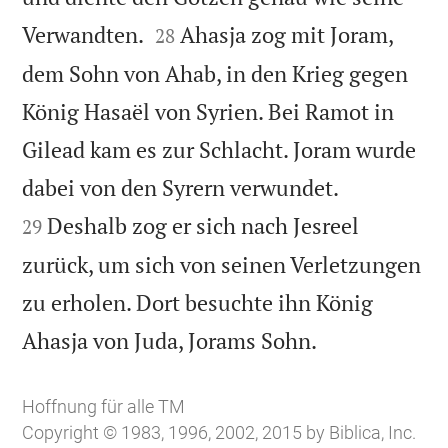


Verwandten.
Ahasja zog mit Joram,
28
dem Sohn von Ahab, in den Krieg gegen
König Hasaël von Syrien. Bei Ramot in
Gilead kam es zur Schlacht. Joram wurde


dabei von den Syrern verwundet.
Deshalb zog er sich nach Jesreel
29
zurück, um sich von seinen Verletzungen
zu erholen. Dort besuchte ihn König

Ahasja von Juda, Jorams Sohn.
Hoffnung für alle TM
Copyright © 1983, 1996, 2002, 2015 by Biblica, Inc.