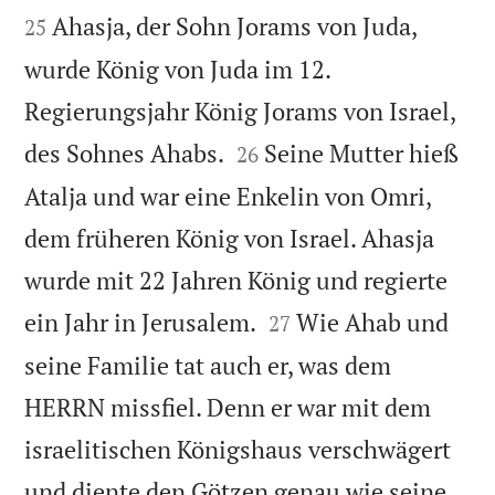


Ahasja, der Sohn Jorams von Juda,
25
wurde König von Juda im 12.
Regierungsjahr König Jorams von Israel,


des Sohnes Ahabs.
Seine Mutter hieß
26
Atalja und war eine Enkelin von Omri,
dem früheren König von Israel. Ahasja
wurde mit 22 Jahren König und regierte


ein Jahr in Jerusalem.
Wie Ahab und
27
seine Familie tat auch er, was dem
HERRN missfiel. Denn er war mit dem
israelitischen Königshaus verschwägert
und diente den Götzen genau wie seine