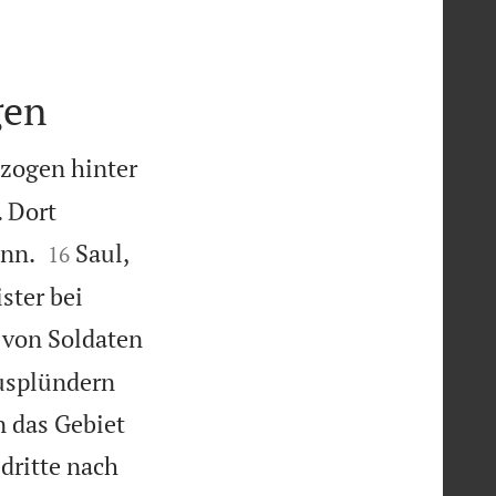
gen
 zogen hinter
. Dort


ann.
Saul,
16
ster bei
n von Soldaten
ausplündern
n das Gebiet
dritte nach