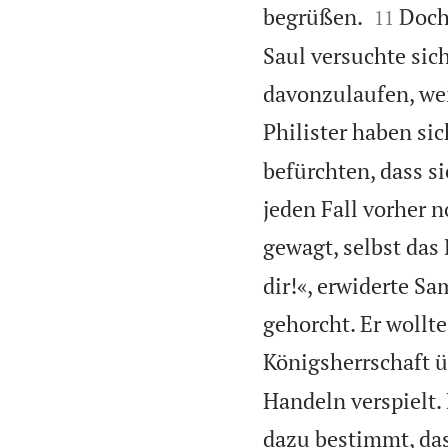


begrüßen.
Doch
11
Saul versuchte sic
davonzulaufen, wei
Philister haben si
befürchten, dass si
jeden Fall vorher 
gewagt, selbst das
dir!«, erwiderte S
gehorcht. Er wollt
Königsherrschaft ü
Handeln verspielt.
dazu bestimmt, das