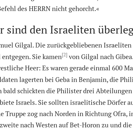

Befehl des HERRN nicht gehorcht.«
er sind den Israeliten überle
muel Gilgal. Die zurückgebliebenen Israeliten
[2]
d entgegen. Sie kamen
von Gilgal nach Gibea
restliche Heer: Es waren gerade einmal 600 M
daten lagerten bei Geba in Benjamin, die Phili
 bald schickten die Philister drei Abteilunge
iete Israels. Sie sollten israelitische Dörfer 
e Truppe zog nach Norden in Richtung Ofra, i
 zweite nach Westen auf Bet-Horon zu und die 