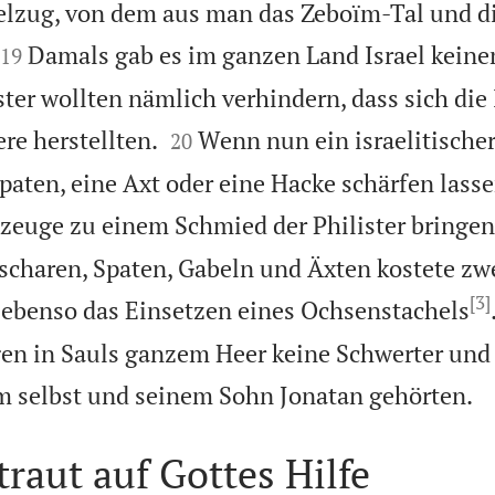
lzug, von dem aus man das Zeboïm-Tal und d


Damals gab es im ganzen Land Israel keine
19
ter wollten nämlich verhindern, dass sich die 


re herstellten.
Wenn nun ein israelitische
20
paten, eine Axt oder eine Hacke schärfen lasse
zeuge zu einem Schmied der Philister bringen
scharen, Spaten, Gabeln und Äxten kostete zwe
[3]
, ebenso das Einsetzen eines Ochsenstachels
gen in Sauls ganzem Heer keine Schwerter und
m selbst und seinem Sohn Jonatan gehörten.
traut auf Gottes Hilfe