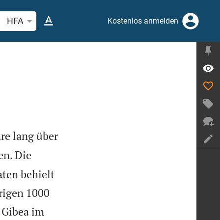
belstelle oder Begriff suchen
HFA
Kostenlos anmelden
hre lang über
en. Die
aten behielt
brigen 1000
 Gibea im