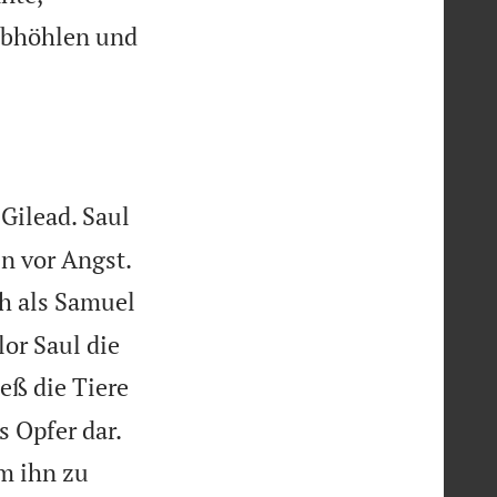
rabhöhlen und
Gilead. Saul


en vor Angst.
ch als Samuel
or Saul die
ieß die Tiere


s Opfer dar.
m ihn zu