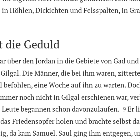
h in Höhlen, Dickichten und Felsspalten, in G
rt die Geduld
ar über den Jordan in die Gebiete von Gad und 
Gilgal. Die Männer, die bei ihm waren, zittert
l befohlen, eine Woche auf ihn zu warten. Do
mmer noch nicht in Gilgal erschienen war, verl


e Leute begannen schon davonzulaufen.
Er l
9
 das Friedensopfer holen und brachte selbst da
tig, da kam Samuel. Saul ging ihm entgegen, u