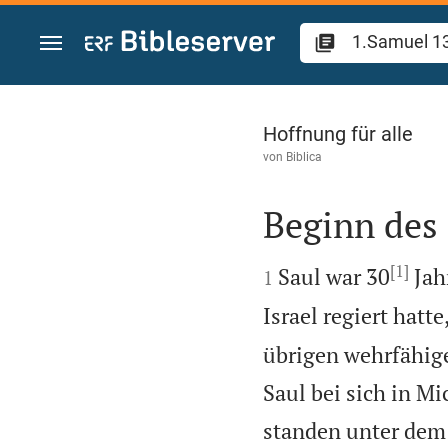
Zum Inhalt springen
1.Samuel 13
Hoffnung für alle
von
Biblica
Beginn des 

[1]

Saul war 30
Jahr
1
Israel regiert hatte
übrigen wehrfähige
Saul bei sich in M
standen unter dem 