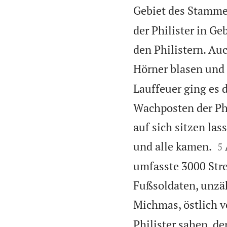
Gebiet des Stamme
der Philister in Ge
den Philistern. Auc
Hörner blasen und 
Lauffeuer ging es 
Wachposten der Phi
auf sich sitzen las

und alle kamen.
5
umfasste 3000 Str
Fußsoldaten, unzäh
Michmas, östlich 
Philister sahen, d