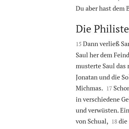
Du aber hast dem 
Die Philist


Dann verließ Sa
15
Saul her dem Fein
musterte Saul das 
Jonatan und die Sol


Michmas.
Schon
17
in verschiedene Geb
und verwüsten. Ein


von Schual,
die
18