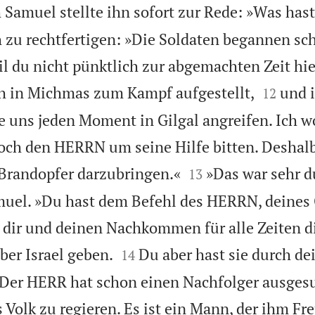
 Samuel stellte ihn sofort zur Rede: »Was has
h zu rechtfertigen: »Die Soldaten begannen sc
l du nicht pünktlich zur abgemachten Zeit hie


ch in Michmas zum Kampf aufgestellt,
und 
12
e uns jeden Moment in Gilgal angreifen. Ich wo
noch den HERRN um seine Hilfe bitten. Deshalb


 Brandopfer darzubringen.«
»Das war sehr 
13
amuel. »Du hast dem Befehl des HERRN, deines 
e dir und deinen Nachkommen für alle Zeiten d


ber Israel geben.
Du aber hast sie durch dei
14
 Der HERR hat schon einen Nachfolger ausges
 Volk zu regieren. Es ist ein Mann, der ihm Fr