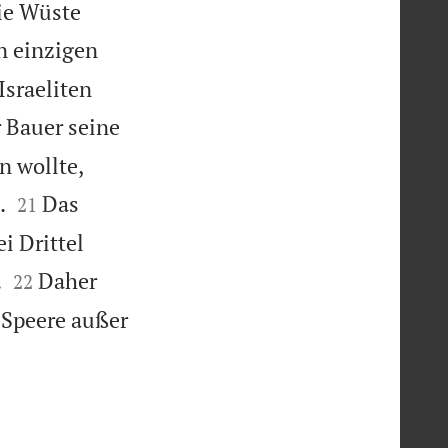
ie Wüste
n einzigen
Israeliten
r Bauer seine
n wollte,


.
Das
21
i Drittel


.
Daher
22
 Speere außer
