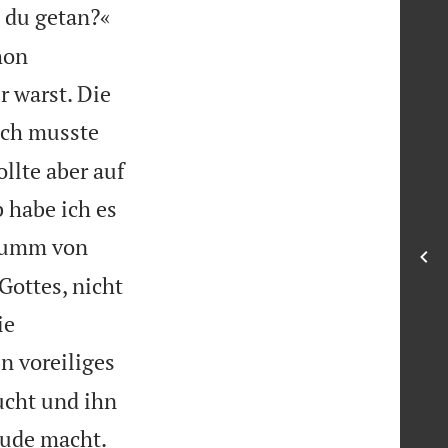
t du getan?«
hon
r warst. Die
ich musste
llte aber auf
 habe ich es
dumm von
Gottes, nicht
ie
n voreiliges
ucht und ihn
eude macht.