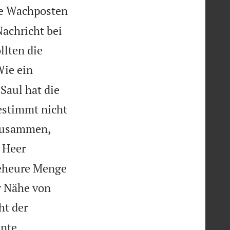
ie Wachposten
Nachricht bei
llten die
ie ein
Saul hat die
bestimmt nicht
l zusammen,
r Heer
geheure Menge
r Nähe von
ht der
nte,