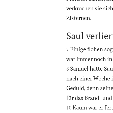
verkrochen sie sic

Zisternen.
Saul verlie


Einige flohen sog
7
war immer noch in 
Samuel hatte Sau
8
nach einer Woche i
Geduld, denn sein
für das Brand- und
Kaum war er fer
10