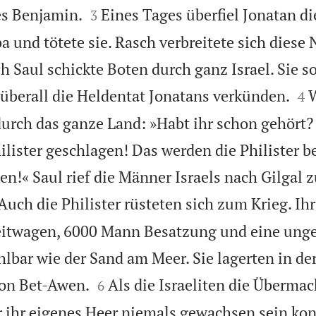


s Benjamin.
Eines Tages überfiel Jonatan d
3
ba und tötete sie. Rasch verbreitete sich diese 
h Saul schickte Boten durch ganz Israel. Sie so


überall die Heldentat Jonatans verkünden.
W
4
durch das ganze Land: »Habt ihr schon gehört? 
lister geschlagen! Das werden die Philister 
sen!« Saul rief die Männer Israels nach Gilga

Auch die Philister rüsteten sich zum Krieg. Ih
eitwagen, 6000 Mann Besatzung und eine un
lbar wie der Sand am Meer. Sie lagerten in de


von Bet-Awen.
Als die Israeliten die Übermac
6
er ihr eigenes Heer niemals gewachsen sein kon