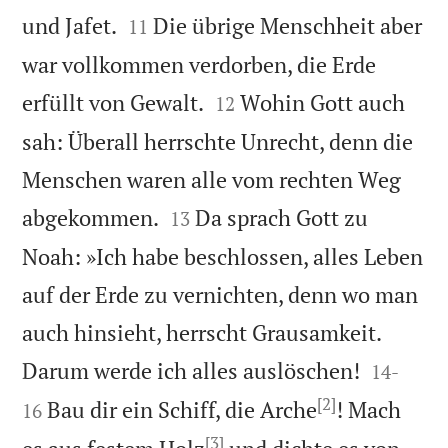


und Jafet.
Die übrige Menschheit aber
11
war vollkommen verdorben, die Erde


erfüllt von Gewalt.
Wohin Gott auch
12
sah: Überall herrschte Unrecht, denn die
Menschen waren alle vom rechten Weg


abgekommen.
Da sprach Gott zu
13
Noah: »Ich habe beschlossen, alles Leben
auf der Erde zu vernichten, denn wo man
auch hinsieht, herrscht Grausamkeit.


Darum werde ich alles auslöschen!
14
-
[2]
Bau dir ein Schiff, die Arche
! Mach
16
[3]