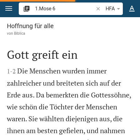
Zum Inhalt springen
Bibelstelle oder Beg
HFA
1.Mose 6
Hoffnung für alle
von
Biblica
Gott greift ein


Die Menschen wurden immer
1
-
2
zahlreicher und breiteten sich auf der
Erde aus. Da bemerkten die Gottessöhne,
wie schön die Töchter der Menschen
waren. Sie wählten diejenigen aus, die
ihnen am besten gefielen, und nahmen