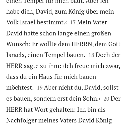
einen Tempel für mich baut. Aber ich
habe dich, David, zum König über mein


Volk Israel bestimmt.‹
Mein Vater
17
David hatte schon lange einen großen
Wunsch: Er wollte dem HERRN, dem Gott


Israels, einen Tempel bauen.
Doch der
18
HERR sagte zu ihm: ›Ich freue mich zwar,
dass du ein Haus für mich bauen


möchtest.
Aber nicht du, David, sollst
19


es bauen, sondern erst dein Sohn.‹
Der
20
HERR hat Wort gehalten: Ich bin als
Nachfolger meines Vaters David König