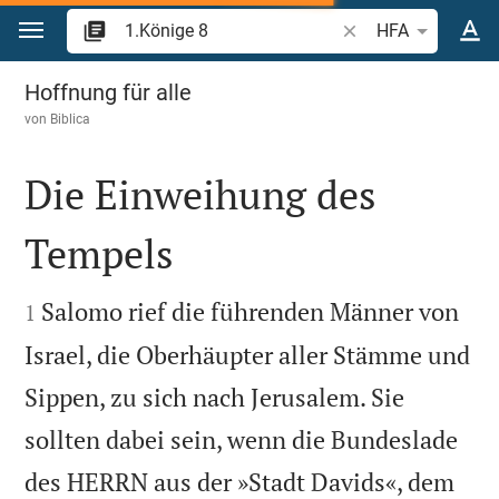
Zum Inhalt springen
Bibelstelle oder Beg
HFA
1.Könige 8
Hoffnung für alle
von
Biblica
Die Einweihung des
Tempels


Salomo rief die führenden Männer von
1
Israel, die Oberhäupter aller Stämme und
Sippen, zu sich nach Jerusalem. Sie
sollten dabei sein, wenn die Bundeslade
des HERRN aus der »Stadt Davids«, dem