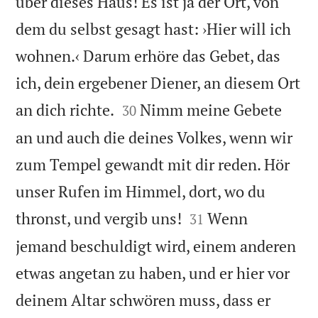
über dieses Haus! Es ist ja der Ort, von
dem du selbst gesagt hast: ›Hier will ich
wohnen.‹ Darum erhöre das Gebet, das
ich, dein ergebener Diener, an diesem Ort


an dich richte.
Nimm meine Gebete
30
an und auch die deines Volkes, wenn wir
zum Tempel gewandt mit dir reden. Hör
unser Rufen im Himmel, dort, wo du


thronst, und vergib uns!
Wenn
31
jemand beschuldigt wird, einem anderen
etwas angetan zu haben, und er hier vor
deinem Altar schwören muss, dass er