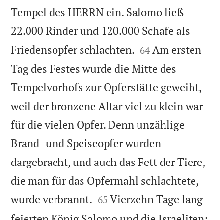
Tempel des HERRN ein. Salomo ließ
22.000 Rinder und 120.000 Schafe als


Friedensopfer schlachten.
Am ersten
64
Tag des Festes wurde die Mitte des
Tempelvorhofs zur Opferstätte geweiht,
weil der bronzene Altar viel zu klein war
für die vielen Opfer. Denn unzählige
Brand- und Speiseopfer wurden
dargebracht, und auch das Fett der Tiere,
die man für das Opfermahl schlachtete,


wurde verbrannt.
Vierzehn Tage lang
65
feierten König Salomo und die Israeliten: