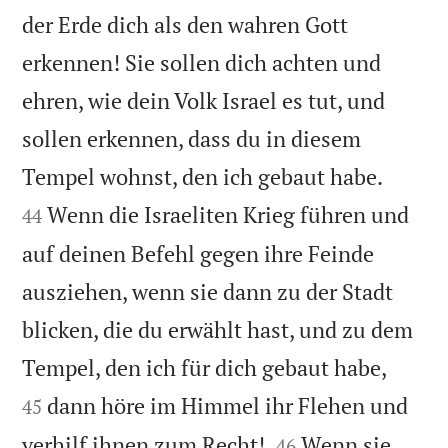
der Erde dich als den wahren Gott
erkennen! Sie sollen dich achten und
ehren, wie dein Volk Israel es tut, und
sollen erkennen, dass du in diesem


Tempel wohnst, den ich gebaut habe.
Wenn die Israeliten Krieg führen und
44
auf deinen Befehl gegen ihre Feinde
ausziehen, wenn sie dann zu der Stadt
blicken, die du erwählt hast, und zu dem


Tempel, den ich für dich gebaut habe,
dann höre im Himmel ihr Flehen und
45


verhilf ihnen zum Recht!
Wenn sie
46