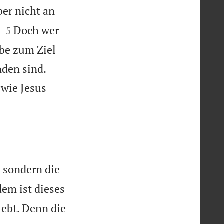
er nicht an


.
Doch wer
5
ebe zum Ziel


nden sind.
 wie Jesus
, sondern die
em ist dieses
lebt. Denn die