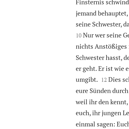
Finsternis schwinde
jemand behauptet, 
seine Schwester, da
Nur wer seine Ge
10
nichts Anstößiges 
Schwester hasst, de
er geht. Er ist wie


umgibt.
Dies sc
12
eure Sünden durch 
weil ihr den kennt
euch, ihr jungen Le
einmal sagen: Euch