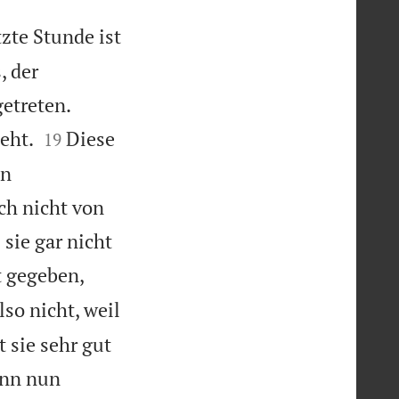
tzte Stunde ist
, der
getreten.


eht.
Diese
19
in
ich nicht von
sie gar nicht
t gegeben,
lso nicht, weil
 sie sehr gut
nn nun