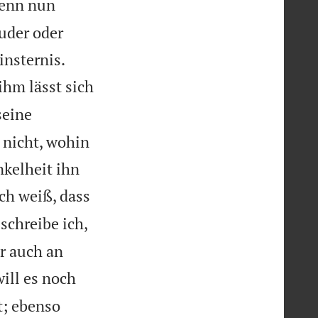
enn nun
uder oder


insternis.
ihm lässt sich
seine
 nicht, wohin
nkelheit ihn
ich weiß, dass
schreibe ich,
r auch an
will es noch
t; ebenso