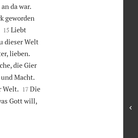
 an da war.
ark geworden


Liebt
15
u dieser Welt


er, lieben.
he, die Gier
d und Macht.


r Welt.
Die
17
as Gott will,