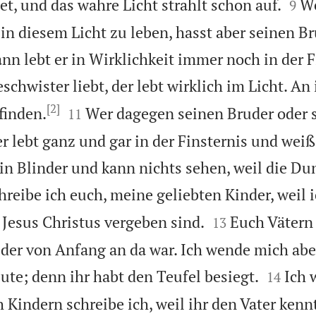


t, und das wahre Licht strahlt schon auf.
W
9
in diesem Licht zu leben, hasst aber seinen Br
nn lebt er in Wirklichkeit immer noch in der F
schwister liebt, der lebt wirklich im Licht. An 
[2]


finden.
Wer dagegen seinen Bruder oder 
11
r lebt ganz und gar in der Finsternis und weiß
 ein Blinder und kann nichts sehen, weil die Du
hreibe ich euch, meine geliebten Kinder, weil 


Jesus Christus vergeben sind.
Euch Vätern 
13
, der von Anfang an da war. Ich wende mich abe


ute; denn ihr habt den Teufel besiegt.
Ich 
14
 Kindern schreibe ich, weil ihr den Vater kenn