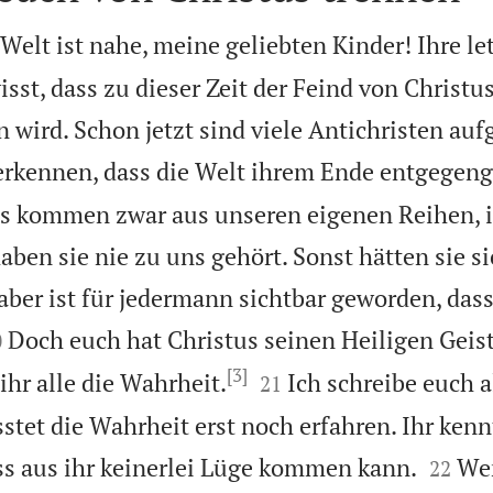
Welt ist nahe, meine geliebten Kinder! Ihre le
sst, dass zu dieser Zeit der Feind von Christus
 wird. Schon jetzt sind viele Antichristen auf
erkennen, dass die Welt ihrem Ende entgegeng
us kommen zwar aus unseren eigenen Reihen, 
aben sie nie zu uns gehört. Sonst hätten sie s
ber ist für jedermann sichtbar geworden, dass 

Doch euch hat Christus seinen Heiligen Geis
0
[3]


ihr alle die Wahrheit.
Ich schreibe euch a
21
stet die Wahrheit erst noch erfahren. Ihr kennt


ss aus ihr keinerlei Lüge kommen kann.
We
22