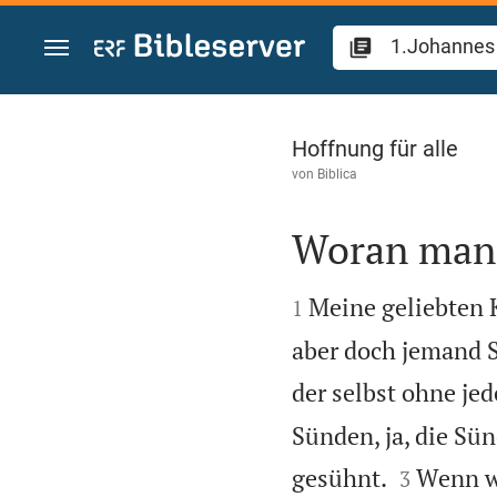
Zum Inhalt springen
1.Johannes 2
Hoffnung für alle
von
Biblica
Woran man 


Meine geliebten K
1
aber doch jemand Sc
der selbst ohne jed
Sünden, ja, die Sü


gesühnt.
Wenn wi
3