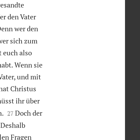
gesandte
er den Vater
enn wer den
wer sich zum
t euch also
habt. Wenn sie
Vater, und mit
hat Christus
üsst ihr über


n.
Doch der
27
. Deshalb
llen Fragen