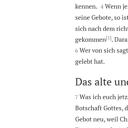


kennen.
Wenn jem
4
seine Gebote, so is
sich nach dem richt
[1]
gekommen
. Dar
Wer von sich sagt
6

gelebt hat.
Das alte un


Was ich euch jetz
7
Botschaft Gottes, d
Gebot neu, weil Chr