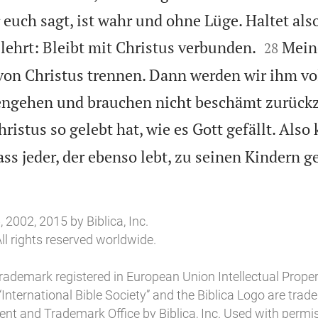
 euch sagt, ist wahr und ohne Lüge. Haltet als


lehrt: Bleibt mit Christus verbunden.
Meine
28
von Christus trennen. Dann werden wir ihm vo
engehen und brauchen nicht beschämt zurück
hristus so gelebt hat, wie es Gott gefällt. Also
ss jeder, der ebenso lebt, zu seinen Kindern g
 2002, 2015 by Biblica, Inc.
ll rights reserved worldwide.
 trademark registered in European Union Intellectual Prope
”, “International Bible Society” and the Biblica Logo are tra
tent and Trademark Office by Biblica, Inc. Used with permi