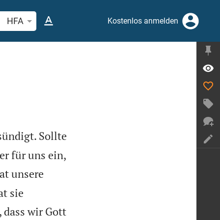
belstelle oder Begriff suchen
HFA
Kostenlos anmelden
sündigt. Sollte
r für uns ein,
at unsere
t sie
 dass wir Gott