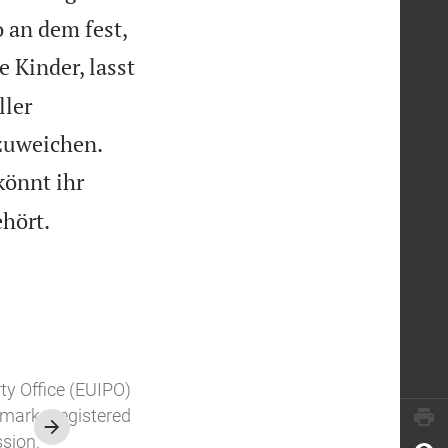
o an dem fest,
 Kinder, lasst
ller


zuweichen.
 könnt ihr

ehört.
rty Office (EUIPO)
demarks registered
ssion.