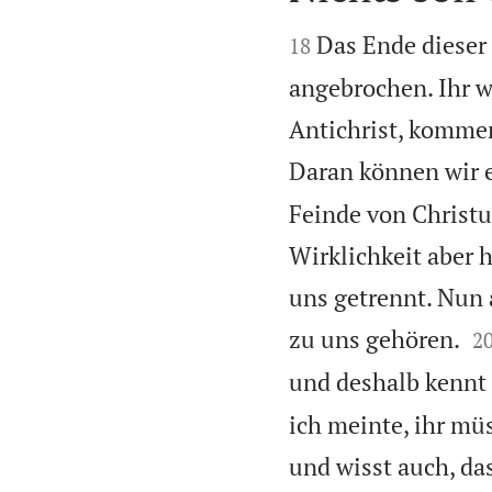


Das Ende dieser 
18
angebrochen. Ihr wi
Antichrist, kommen
Daran können wir 
Feinde von Christ
Wirklichkeit aber h
uns getrennt. Nun a

zu uns gehören.
2
und deshalb kennt 
ich meinte, ihr müs
und wisst auch, da