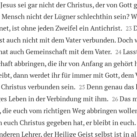
esus sei gar nicht der Christus, der von Gott 
r Mensch nicht der Lügner schlechthin sein? W


t, ist ohne jeden Zweifel ein Antichrist.
D
23
ist auch nicht mit dem Vater verbunden. Doch 


hat auch Gemeinschaft mit dem Vater.
Lass
24
chaft abbringen, die ihr von Anfang an gehört 
eibt, dann werdet ihr für immer mit Gott, dem 


Christus verbunden sein.
Denn genau das 
25


es Leben in der Verbindung mit ihm.
Das m
26
, die euch vom richtigen Weg abbringen wolle
n euch Christus gegeben hat, er bleibt in euch
nderen Lehrer, der Heilige Geist selbst ist in a