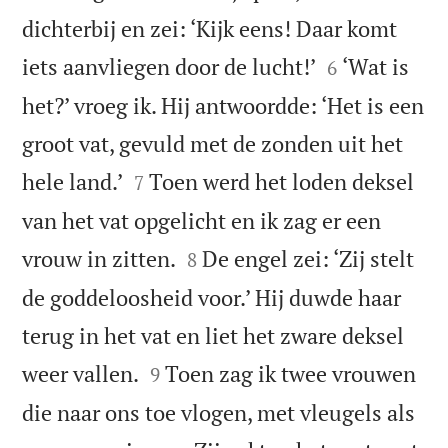
dichterbij en zei: ‘Kijk eens! Daar komt


iets aanvliegen door de lucht!’
‘Wat is
6
het?’ vroeg ik. Hij antwoordde: ‘Het is een
groot vat, gevuld met de zonden uit het


hele land.’
Toen werd het loden deksel
7
van het vat opgelicht en ik zag er een


vrouw in zitten.
De engel zei: ‘Zij stelt
8
de goddeloosheid voor.’ Hij duwde haar
terug in het vat en liet het zware deksel


weer vallen.
Toen zag ik twee vrouwen
9
die naar ons toe vlogen, met vleugels als