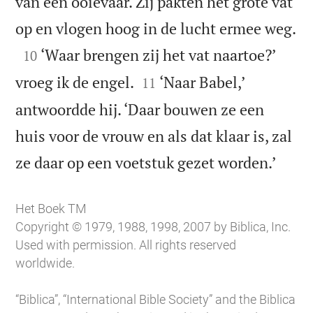
van een ooievaar. Zij pakten het grote vat

op en vlogen hoog in de lucht ermee weg.

‘Waar brengen zij het vat naartoe?’
10


vroeg ik de engel.
‘Naar Babel,’
11
antwoordde hij. ‘Daar bouwen ze een
huis voor de vrouw en als dat klaar is, zal

ze daar op een voetstuk gezet worden.’
Het Boek TM
Copyright © 1979, 1988, 1998, 2007 by Biblica, Inc.
Used with permission. All rights reserved
worldwide.
“Biblica”, “International Bible Society” and the Biblica