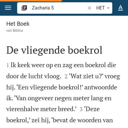
Spring naar inhoud
Zoek Bijbelvers of w
HET
Zacharia 5
Het Boek
van
Biblica
De vliegende boekrol


Ik keek weer op en zag een boekrol die
1


door de lucht vloog.
‘Wat ziet u?’ vroeg
2
hij. ‘Een vliegende boekrol!’ antwoordde
ik. ‘Van ongeveer negen meter lang en


vierenhalve meter breed.’
‘Deze
3
boekrol,’ zei hij, ‘bevat de woorden van