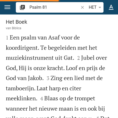
Spring naar inhoud
Zoek Bijbelvers of w
HET
Psalm 81
Het Boek
van
Biblica

Een psalm van Asaf voor de
1
koordirigent. Te begeleiden met het


muziekinstrument uit Gat.
Jubel over
2
God, Hij is onze kracht. Loof en prijs de


God van Jakob.
Zing een lied met de
3
tamboerijn. Laat harp en citer


meeklinken.
Blaas op de trompet
4
wanneer het nieuwe maan is en ook bij