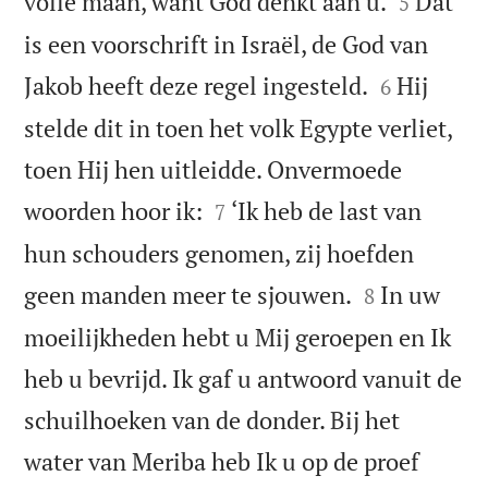


volle maan, want God denkt aan u.
Dat
5
is een voorschrift in Israël, de God van


Jakob heeft deze regel ingesteld.
Hij
6
stelde dit in toen het volk Egypte verliet,
toen Hij hen uitleidde. Onvermoede


woorden hoor ik:
‘Ik heb de last van
7
hun schouders genomen, zij hoefden


geen manden meer te sjouwen.
In uw
8
moeilijkheden hebt u Mij geroepen en Ik
heb u bevrijd. Ik gaf u antwoord vanuit de
schuilhoeken van de donder. Bij het
water van Meriba heb Ik u op de proef