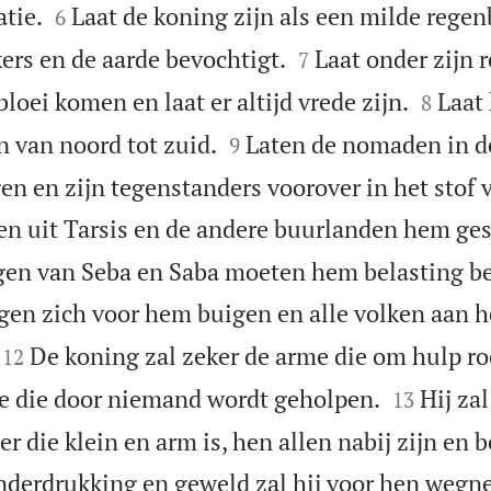


tie.
Laat de koning zijn als een milde regen
6


ers en de aarde bevochtigt.
Laat onder zijn 
7


loei komen en laat er altijd vrede zijn.
Laat
8


n van noord tot zuid.
Laten de nomaden in d
9
n en zijn tegenstanders voorover in het stof v
en uit Tarsis en de andere buurlanden hem g
gen van Seba en Saba moeten hem belasting be
ngen zich voor hem buigen en alle volken aan 


De koning zal zeker de arme die om hulp ro
12


e die door niemand wordt geholpen.
Hij zal
13
r die klein en arm is, hen allen nabij zijn en b
nderdrukking en geweld zal hij voor hen wegn