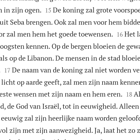


n in zijn ogen.
De koning zal grote voorspo
15
it Seba brengen. Ook zal men voor hem bidden


oor zal men hem het goede toewensen.
Het l
16
noogsten kennen. Op de bergen bloeien de gew
 als op de Libanon. De mensen in de stad bloeie


.
De naam van de koning zal niet worden ve
17
licht op aarde geeft, zal men zijn naam kennen


beste wensen met zijn naam en hem eren.
Al
18
, de God van Israël, tot in eeuwigheid. Alleen
 eeuwig zal zijn heerlijke naam worden geloof
vol zijn met zijn aanwezigheid. Ja, laat het zo 