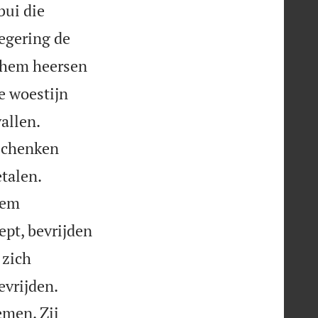
bui die
regering de
 hem heersen
e woestijn


allen.
eschenken


talen.
hem
ept, bevrijden
 zich


evrijden.
emen. Zij