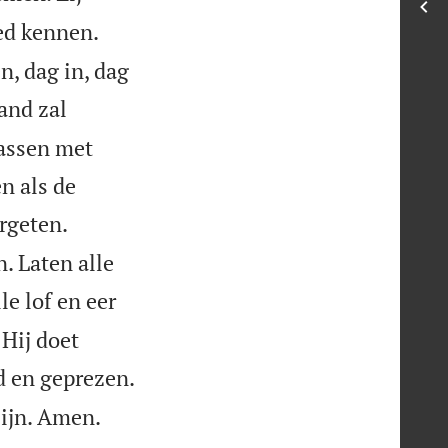
ed kennen.
, dag in, dag
and zal
assen met
n als de
rgeten.
. Laten alle
le lof en eer
 Hij doet
d en geprezen.


zijn. Amen.