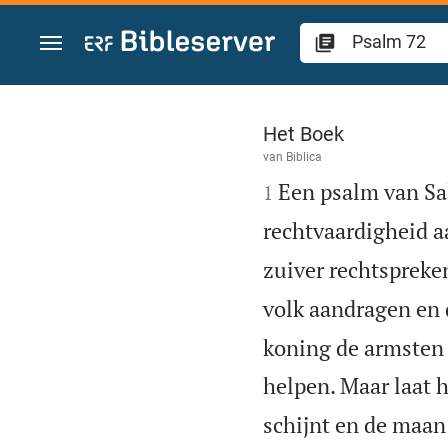
Spring naar inhoud
Psalm 72
Het Boek
van
Biblica

Een psalm van Sa
1
rechtvaardigheid a
zuiver rechtspreke
volk aandragen en 
koning de armsten 
helpen. Maar laat 
schijnt en de maan