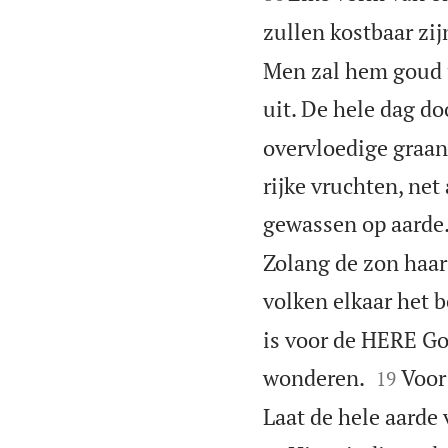
zullen kostbaar zij
Men zal hem goud u
uit. De hele dag d
overvloedige graa
rijke vruchten, net
gewassen op aarde
Zolang de zon haar 
volken elkaar het 
is voor de HERE God


wonderen.
Voor
19
Laat de hele aarde 