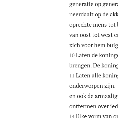
generatie op genera
neerdaalt op de akk
oprechte mens tot b
van oost tot west e
zich voor hem buige
Laten de koning
10
brengen. De konin
Laten alle koni
11
onderworpen zijn.
en ook de armzalig
ontfermen over iede
Elke vorm van o
14