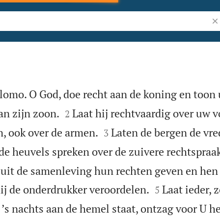
Zo
lomo. O God, doe recht aan de koning en toon


an zijn zoon.
Laat hij rechtvaardig over uw v
2


n, ook over de armen.
Laten de bergen de vre
3
de heuvels spreken over de zuivere rechtspraak
uit de samenleving hun rechten geven en hen 


hij de onderdrukker veroordelen.
Laat ieder, 
5
 ʼs nachts aan de hemel staat, ontzag voor U h