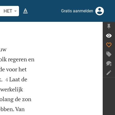
ek Bijbelvers of woord
HET
Gratis aanmelden
 uw
olk regeren en
de voor het


.
Laat de
4
werkelijk
zolang de zon
ebben. Van