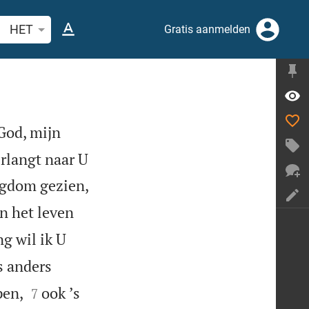
ek Bijbelvers of woord
HET
Gratis aanmelden
God, mijn
erlangt naar U
igdom gezien,
n het leven
ng wil ik U
ts anders


pen,
ook ʼs
7