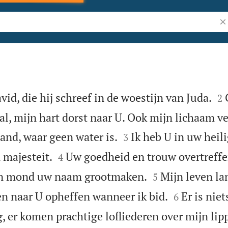
Zo


id, die hij schreef in de woestijn van Juda.
2
al, mijn hart dorst naar U. Ook mijn lichaam v


land, waar geen water is.
Ik heb U in uw heil
3


 majesteit.
Uw goedheid en trouw overtreffe
4


mijn mond uw naam grootmaken.
Mijn leven la
5


en naar U opheffen wanneer ik bid.
Er is nie
6
, er komen prachtige lofliederen over mijn lip