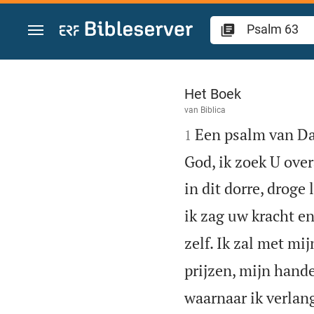
Spring naar inhoud
Psalm 63
Het Boek
van
Biblica

Een psalm van Dav
1
God, ik zoek U over
in dit dorre, droge 
ik zag uw kracht en
zelf. Ik zal met 
prijzen, mijn hand
waarnaar ik verlang