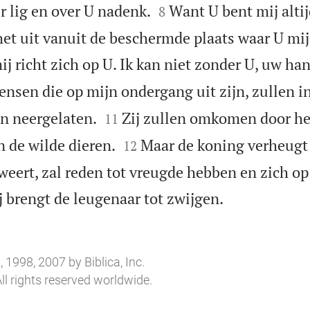


r lig en over U nadenk.
Want U bent mij altij
8
het uit vanuit de beschermde plaats waar U mij
ij richt zich op U. Ik kan niet zonder U, uw ha
nsen die op mijn ondergang uit zijn, zullen in


n neergelaten.
Zij zullen omkomen door he
11


n de wilde dieren.
Maar de koning verheugt 
12
zweert, zal reden tot vreugde hebben en zich 

 brengt de leugenaar tot zwijgen.
 1998, 2007 by Biblica, Inc.
ll rights reserved worldwide.