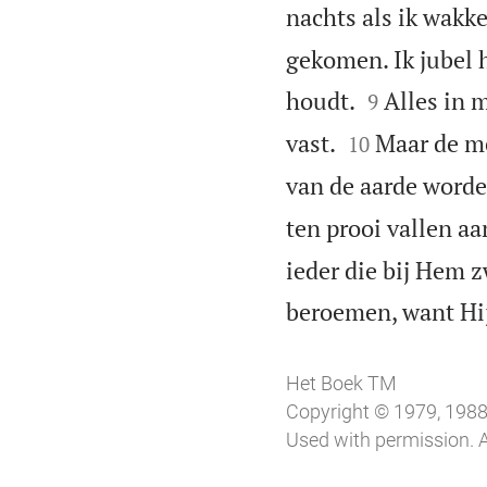
nachts als ik wakke
gekomen. Ik jubel 


houdt.
Alles in m
9


vast.
Maar de me
10
van de aarde worde
ten prooi vallen aa
ieder die bij Hem 
beroemen, want Hij
Het Boek TM
Copyright © 1979, 1988,
Used with permission. A