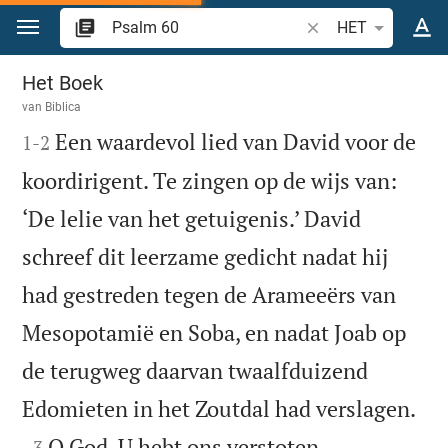
Spring naar inhoud
Zoek Bijbelvers of w
HET
Psalm 60
Het Boek
van
Biblica

Een waardevol lied van David voor de
1
-
2
koordirigent. Te zingen op de wijs van:
‘De lelie van het getuigenis.’ David
schreef dit leerzame gedicht nadat hij
had gestreden tegen de Arameeërs van
Mesopotamië en Soba, en nadat Joab op
de terugweg daarvan twaalfduizend

Edomieten in het Zoutdal had verslagen.

O God, U hebt ons verstoten,
3