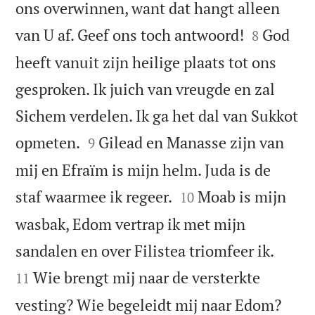
ons overwinnen, want dat hangt alleen


van U af. Geef ons toch antwoord!
God
8
heeft vanuit zijn heilige plaats tot ons
gesproken. Ik juich van vreugde en zal
Sichem verdelen. Ik ga het dal van Sukkot


opmeten.
Gilead en Manasse zijn van
9
mij en Efraïm is mijn helm. Juda is de


staf waarmee ik regeer.
Moab is mijn
10
wasbak, Edom vertrap ik met mijn


sandalen en over Filistea triomfeer ik.
Wie brengt mij naar de versterkte
11


vesting? Wie begeleidt mij naar Edom?