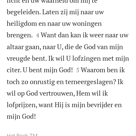
licht en uw waarheid om mij te
begeleiden. Laten zij mij naar uw
heiligdom en naar uw woningen


brengen.
Want dan kan ik weer naar uw
4
altaar gaan, naar U, die de God van mijn
vreugde bent. Ik wil U lofzingen met mijn


citer. U bent mijn God!
Waarom ben ik
5
toch zo onrustig en terneergeslagen? Ik
wil op God vertrouwen, Hem wil ik
lofprijzen, want Hij is mijn bevrijder en

mijn God!
Het Boek TM