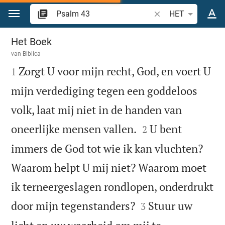
Spring naar inhoud
Zoek Bijbelvers of w
HET
Psalm 43
Het Boek
van
Biblica

Zorgt U voor mijn recht, God, en voert U
1
mijn verdediging tegen een goddeloos
volk, laat mij niet in de handen van


oneerlijke mensen vallen.
U bent
2
immers de God tot wie ik kan vluchten?
Waarom helpt U mij niet? Waarom moet
ik terneergeslagen rondlopen, onderdrukt


door mijn tegenstanders?
Stuur uw
3