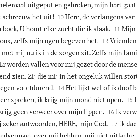
helemaal uitgeput en gebroken, mijn hart gaat


k schreeuw het uit!
Here, de verlangens van 
10


 boek, U hoort elke zucht die ik slaak.
Mijn 
11


loos, zelfs mijn ogen begeven het.
Vrienden
12
met mij nu ik in de zorgen zit. Zelfs mijn fami
Er worden vallen voor mij gezet door de mense
end zien. Zij die mij in het ongeluk willen sto


iegen voortdurend.
Het lijkt wel of ik doof 
14


meer spreken, ik krijg mijn mond niet open.
15


krijg geen verweer over mijn lippen.
Ik verw
16


j zeker antwoorden, HERE, mijn God.
Ik dac
17
eedvermaak over mij hebben, mij niet uitlachen