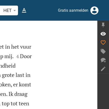
ek Bijbelvers of woord
HET
Gratis aanmelden
et in het vuur


p mij.
Door
4
ondheid
grote last in
oken, er komt
en. Ik draag
 top tot teen