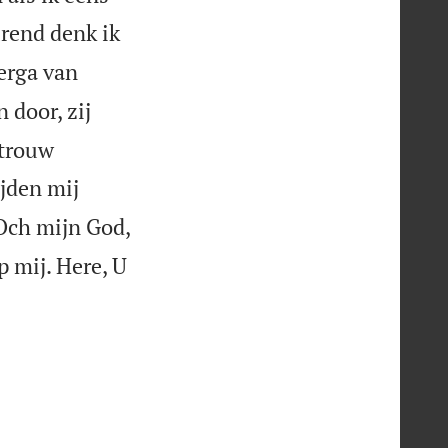
urend denk ik
verga van
 door, zij
ntrouw
jden mij
 Och mijn God,
p mij. Here, U