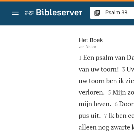
Spring naar inhoud
Psalm 38
Het Boek
van
Biblica

Een psalm van Da
1


van uw toorn!
Uw
3
uw toorn ben ik zi


verloren.
Mijn zo
5


mijn leven.
Door
6


pus uit.
Ik ben e
7
alleen nog zwarte 