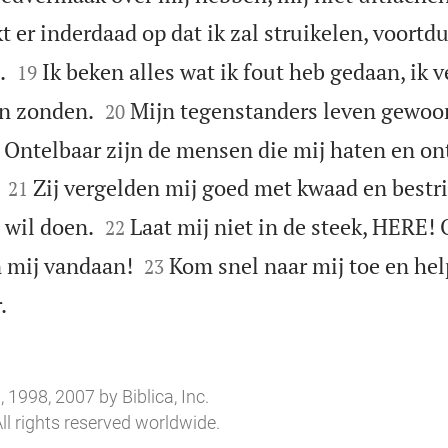
kt er inderdaad op dat ik zal struikelen, voortd


.
Ik beken alles wat ik fout heb gedaan, ik 
19


jn zonden.
Mijn tegenstanders leven gewoon
20
 Ontelbaar zijn de mensen die mij haten en o


Zij vergelden mij goed met kwaad en bestri
21


 wil doen.
Laat mij niet in de steek, HERE!
22


an mij vandaan!
Kom snel naar mij toe en hel
23

.
 1998, 2007 by Biblica, Inc.
ll rights reserved worldwide.