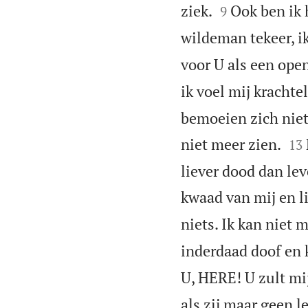


ziek.
Ook ben ik 
9
wildeman tekeer, i
voor U als een open
ik voel mij krachte
bemoeien zich niet 


niet meer zien.
13
liever dood dan lev
kwaad van mij en l
niets. Ik kan niet 
inderdaad doof en 
U, HERE! U zult mi
als zij maar geen l