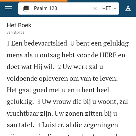
Spring naar inhoud
Zoek Bijbelvers of w
HET
Psalm 128
Het Boek
van
Biblica

Een bedevaartslied. U bent een gelukkig
1
mens als u ontzag hebt voor de HERE en


doet wat Hij wil.
Uw werk zal u
2
voldoende opleveren om van te leven.
Het gaat goed met u en u bent heel


gelukkig.
Uw vrouw die bij u woont, zal
3
vruchtbaar zijn. Uw zonen zitten bij u


aan tafel.
Luister, al die zegeningen
4