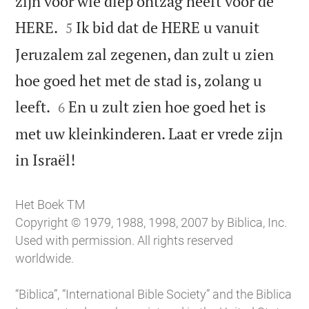
zijn voor wie diep ontzag heeft voor de


HERE.
Ik bid dat de HERE u vanuit
5
Jeruzalem zal zegenen, dan zult u zien
hoe goed het met de stad is, zolang u


leeft.
En u zult zien hoe goed het is
6
met uw kleinkinderen. Laat er vrede zijn

in Israël!
Het Boek TM
Copyright © 1979, 1988, 1998, 2007 by Biblica, Inc.
Used with permission. All rights reserved
worldwide.
“Biblica”, “International Bible Society” and the Biblica