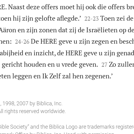
. Naast deze offers moet hij ook die offers br


en hij zijn gelofte aflegde.’
Toen zei d
22
-
23
äron en zijn zonen dat zij de Israëlieten op d


nen:
De HERE geve u zijn zegen en besc
24
-
26
bijheid en inzicht, de HERE geve u zijn genade


 gericht houden en u vrede geven.
Zo zulle
27

ten leggen en Ik Zelf zal hen zegenen.’
 1998, 2007 by Biblica, Inc.
ll rights reserved worldwide.
l Bible Society” and the Biblica Logo are trademarks register