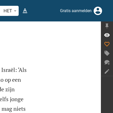
ek Bijbelvers of woord
HET
Gratis aanmelden
sraël: ‘Als
zo op een
e zijn
elfs jonge
j mag niets