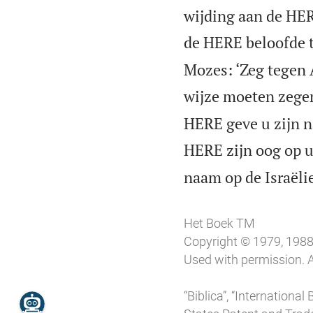
wijding aan de HERE
de HERE beloofde to
Mozes: ‘Zeg tegen A
wijze moeten zege
HERE geve u zijn na
HERE zijn oog op u
naam op de Israëlie
Het Boek TM
Copyright © 1979, 1988,
Used with permission. A
“Biblica”, “Internationa