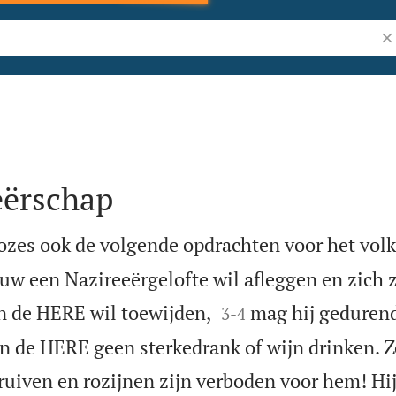
Zo
eërschap
es ook de volgende opdrachten voor het volk I
uw een Nazireeërgelofte wil afleggen en zich 


n de HERE wil toewijden,
mag hij gedurend
3
-
4
an de HERE geen sterkedrank of wijn drinken. Z
druiven en rozijnen zijn verboden voor hem! Hi