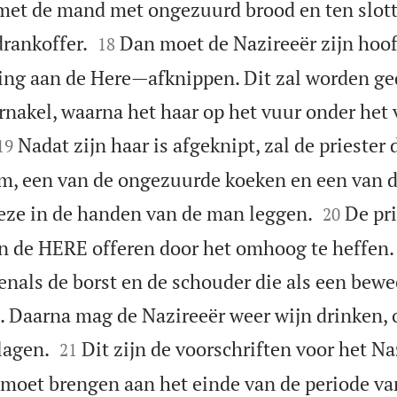
met de mand met ongezuurd brood en ten slott


drankoffer.
Dan moet de Nazireeër zijn ho
18
ding aan de Here—afknippen. Dit zal worden ge
rnakel, waarna het haar op het vuur onder het 


Nadat zijn haar is afgeknipt, zal de priester
19
am, een van de ongezuurde koeken en een van 


eze in de handen van de man leggen.
De pri
20
n de HERE offeren door het omhoog te heffen. A
venals de borst en de schouder die als een bew
. Daarna mag de Nazireeër weer wijn drinken, 


slagen.
Dit zijn de voorschriften voor het N
21
j moet brengen aan het einde van de periode va