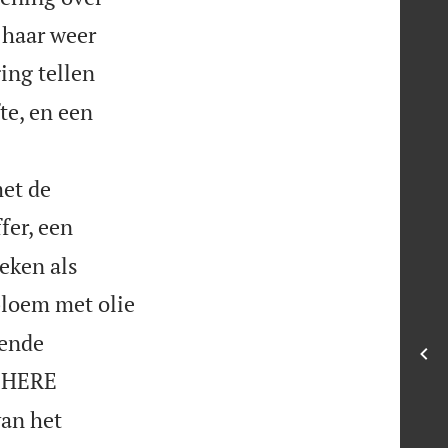
 haar weer
ing tellen
te, en een
met de
fer, een
eken als
loem met olie
dende
e HERE
van het