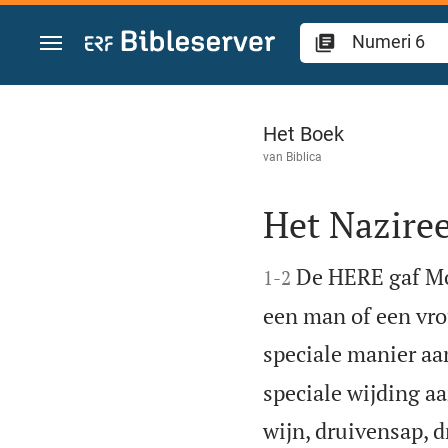
Spring naar inhoud
Numeri 6
Het Boek
van
Biblica
Het Nazire


De HERE gaf Moz
1
-
2
een man of een vro
speciale manier aa
speciale wijding a
wijn, druivensap, 