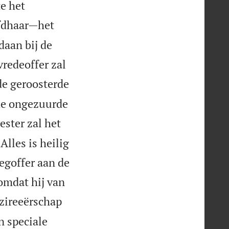
e het
ofdhaar—het
daan bij de
vredeoffer zal
 de geroosterde
de ongezuurde
ester zal het
lles is heilig
eegoffer aan de
omdat hij van
azireeërschap
n speciale