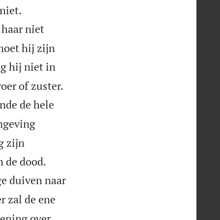


niet.
 haar niet
oet hij zijn
 hij niet in

oer of zuster.
nde de hele
omgeving
g zijn


n de dood.
ge duiven naar
r zal de ene
oening over