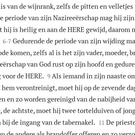
is van de wijnrank, zelfs de pitten en velletjes 
 periode van zijn Nazireeërschap mag hij zijn
 hij is heilig en aan de HERE gewijd, daarom m


Gedurende de periode van zijn wijding mag
6
-
7
de komen, zelfs al is het zijn vader, moeder, br
eërschap van God rust op zijn hoofd en gedure


ig voor de HERE.
Als iemand in zijn naaste 
9
n hem verontreinigt, moet hij op de zevende da
n en zo worden gereinigd van de nabijheid va
 de achtste, moet hij twee tortelduiven of jon


 bij de ingang van de tabernakel.
De prieste
11
en de andere als brandoffer offeren en zo verz