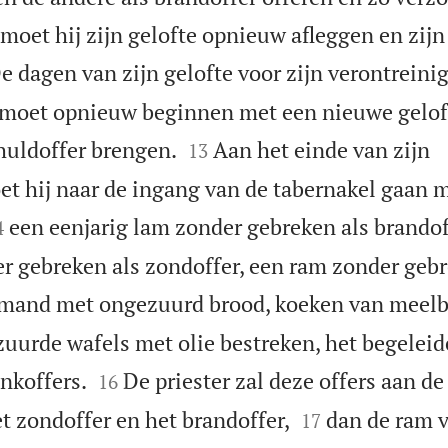
moet hij zijn gelofte opnieuw afleggen en zijn
e dagen van zijn gelofte voor zijn verontreinig
 moet opnieuw beginnen met een nieuwe gelof


chuldoffer brengen.
Aan het einde van zijn
13
t hij naar de ingang van de tabernakel gaan 

een eenjarig lam zonder gebreken als brandof
4
er gebreken als zondoffer, een ram zonder gebr
mand met ongezuurd brood, koeken van meelb
urde wafels met olie bestreken, het begelei


ankoffers.
De priester zal deze offers aan d
16


t zondoffer en het brandoffer,
dan de ram 
17