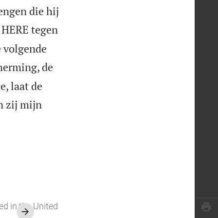
engen die hij
e HERE tegen
e volgende
herming, de
, laat de
n zij mijn
ed in the United