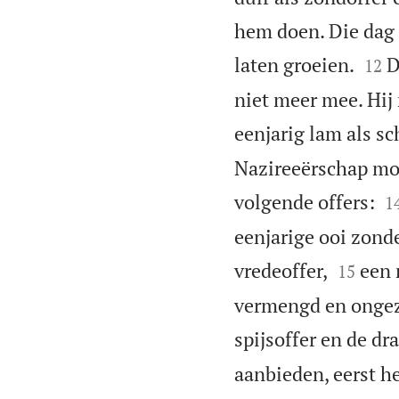
hem doen. Die dag 


laten groeien.
D
12
niet meer mee. Hij
eenjarig lam als s
Nazireeërschap moe

volgende offers:
1
eenjarige ooi zond


vredeoffer,
een 
15
vermengd en ongezu
spijsoffer en de dr
aanbieden, eerst he