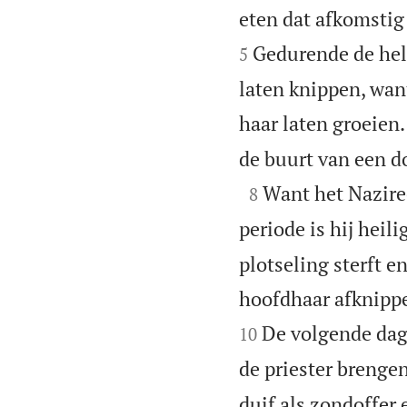
eten dat afkomstig 
Gedurende de hele
5
laten knippen, want
haar laten groeien.
de buurt van een do

Want het Nazire
8
periode is hij heil
plotseling sterft e
hoofdhaar afknippe
De volgende dag,
10
de priester brengen
duif als zondoffer 