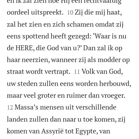
en ik zal zien hoe Hij een rechtvaardig


oordeel uitspreekt.
Zij die mij haat,
10
zal het zien en zich schamen omdat zij
eens spottend heeft gezegd: ‘Waar is nu
de HERE, die God van u?’ Dan zal ik op
haar neerzien, wanneer zij als modder op


straat wordt vertrapt.
Volk van God,
11
uw steden zullen eens worden herbouwd,


maar veel groter en ruimer dan vroeger.
Massaʼs mensen uit verschillende
12
landen zullen dan naar u toe komen, zij
komen van Assyrië tot Egypte, van