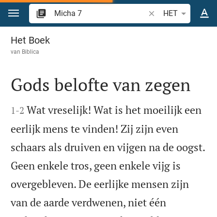
Spring naar inhoud
Zoek Bijbelvers of w
HET
Micha 7
Het Boek
van
Biblica
Gods belofte van zegen


Wat vreselijk! Wat is het moeilijk een
1
-
2
eerlijk mens te vinden! Zij zijn even
schaars als druiven en vijgen na de oogst.
Geen enkele tros, geen enkele vijg is
overgebleven. De eerlijke mensen zijn
van de aarde verdwenen, niet één