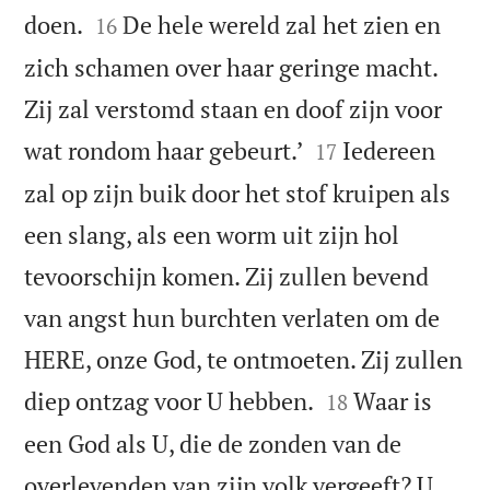


doen.
De hele wereld zal het zien en
16
zich schamen over haar geringe macht.
Zij zal verstomd staan en doof zijn voor


wat rondom haar gebeurt.’
Iedereen
17
zal op zijn buik door het stof kruipen als
een slang, als een worm uit zijn hol
tevoorschijn komen. Zij zullen bevend
van angst hun burchten verlaten om de
HERE, onze God, te ontmoeten. Zij zullen


diep ontzag voor U hebben.
Waar is
18
een God als U, die de zonden van de
overlevenden van zijn volk vergeeft? U