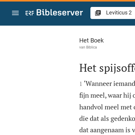
Spring naar inhoud
Leviticus 2
Het Boek
van
Biblica
Het spijsoff


‘Wanneer iemand 
1
fijn meel, waar hij
handvol meel met o
die dat als gedenko
dat aangenaam is 