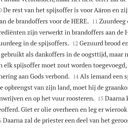

De rest van het spijsoffer is voor Aäron en zi
0


van de brandoffers voor de HERE.
Zuurdeeg 
11
rediënten zijn verwerkt in brandoffers aan de


urdeeg in de spijsoffers.
Gezuurd brood e
12
ebruikt als dankoffers in de oogsttijd, maar n
n elk spijsoffer moet zout worden toegevoegd,


nnering aan Gods verbond.
Als iemand een sp
14
e opbrengst van zijn land, moet hij de graanko


jnwrijven en op het vuur roosteren.
Daarna 
15
ferd. Giet er olie overheen en leg er wierook 

Daarna zal de priester een deel van het geroo
6