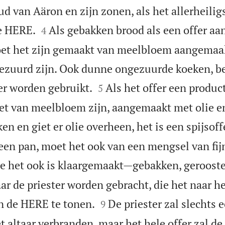
d van Aäron en zijn zonen, als het allerheilig


e HERE.
Als gebakken brood als een offer a
4
et het zijn gemaakt van meelbloem aangemaak
ezuurd zijn. Ook dunne ongezuurde koeken, b


er worden gebruikt.
Als het offer een produc
5
het van meelbloem zijn, aangemaakt met olie 
en en giet er olie overheen, het is een spijsoff
 een pan, moet het ook van een mengsel van fij
e het ook is klaargemaakt—gebakken, gerooste
r de priester worden gebracht, die het naar het


n de HERE te tonen.
De priester zal slechts 
9
et altaar verbranden, maar het hele offer zal d