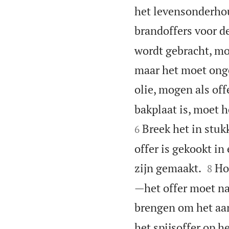
het levensonderhou
brandoffers voor d
wordt gebracht, mo
maar het moet ong
olie, mogen als off
bakplaat is, moet 
Breek het in stukk
6
offer is gekookt in


zijn gemaakt.
Ho
8
—het offer moet naa
brengen om het aa
het spijsoffer op h