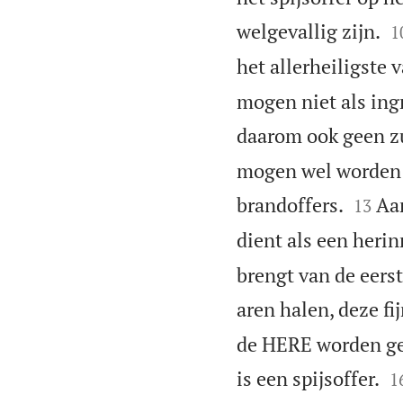

welgevallig zijn.
1
het allerheiligste 
mogen niet als ing
daarom ook geen zu
mogen wel worden g


brandoffers.
Aa
13
dient als een heri
brengt van de eerst
aren halen, deze fi
de HERE worden geof

is een spijsoffer.
1