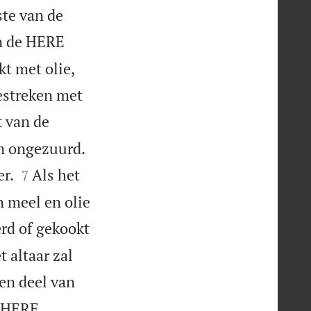
ste van de
an de HERE
t met olie,
estreken met
t van de


en ongezuurd.


er.
Als het
7
n meel en olie
rd of gekookt
 altaar zal
een deel van
e HERE