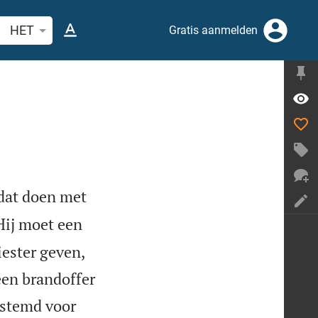
ek Bijbelvers of woord
HET
Gratis aanmelden
 dat doen met
Hij moet een
ester geven,
 een brandoffer
bestemd voor