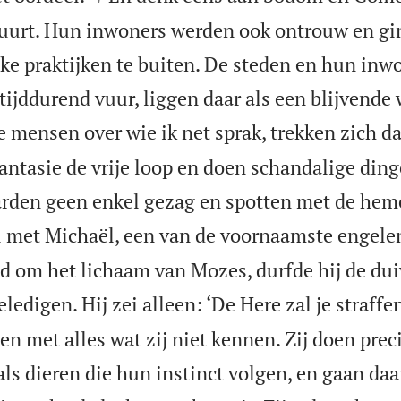
buurt. Hun inwoners werden ook ontrouw en gi
jke praktijken te buiten. De steden en hun inwo
ltijddurend vuur, liggen daar als een blijvend
 mensen over wie ik net sprak, trekken zich da
 fantasie de vrije loop en doen schandalige di
arden geen enkel gezag en spotten met de hem
l met Michaël, een van de voornaamste engele
d om het lichaam van Mozes, durfde hij de duiv
ledigen. Hij zei alleen: ‘De Here zal je straffen
n met alles wat zij niet kennen. Zij doen prec
als dieren die hun instinct volgen, en gaan da