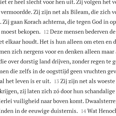
iet er heel slecht voor hen uit. Zij volgen het 
r vermoordde. Zij zijn net als Bileam, die zich v
. Zij gaan Korach achterna, die tegen God in 


d moest bekopen.
Deze mensen bederven de 
12
et elkaar houdt. Het is hun alleen om eten en 
men zich nergens voor en denken alleen maar a
die over dorstig land drijven, zonder regen te g
men die zelfs in de oogsttijd geen vruchten g


 het leven is er uit.
Zij zijn net als woest
13
rijgen, zij laten zich zó door hun schandalige
erlei vuiligheid naar boven komt. Dwaalsterren


inden in de eeuwige duisternis.
Wat Henoch
14