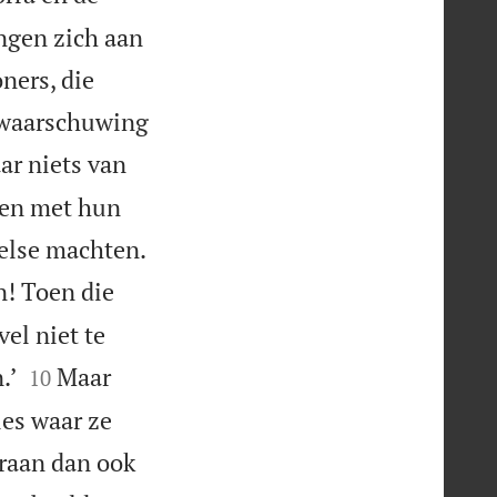
ngen zich aan
ners, die
e waarschuwing
ar niets van
ngen met hun

else machten.
n! Toen die
el niet te


.’
Maar
10
ies waar ze
araan dan ook