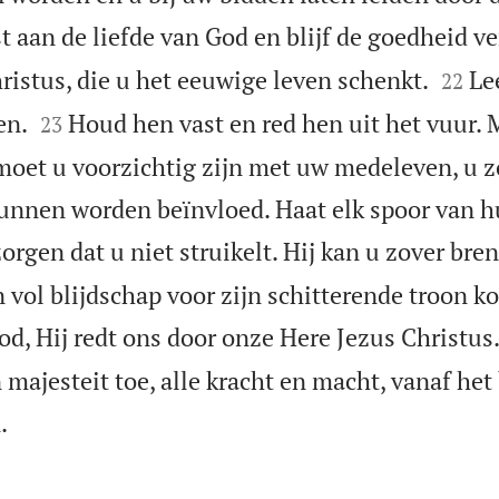
t aan de liefde van God en blijf de goedheid v


ristus, die u het eeuwige leven schenkt.
Le
22


en.
Houd hen vast en red hen uit het vuur. M
23
et u voorzichtig zijn met uw medeleven, u z
unnen worden beïnvloed. Haat elk spoor van h
orgen dat u niet struikelt. Hij kan u zover bre
vol blijdschap voor zijn schitterende troon ko
God, Hij redt ons door onze Here Jezus Christu
n majesteit toe, alle kracht en macht, vanaf het

.