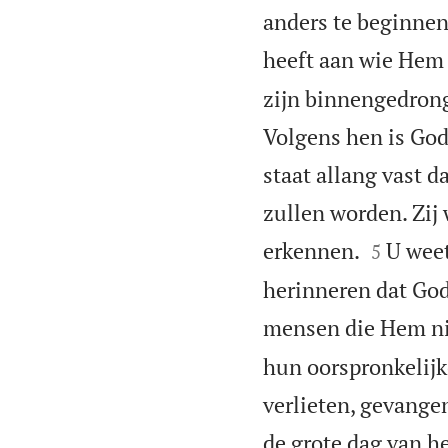
anders te beginnen.
heeft aan wie Hem
zijn binnengedrong
Volgens hen is Gods
staat allang vast 
zullen worden. Zij 


erkennen.
U weet
5
herinneren dat God 
mensen die Hem nie
hun oorspronkelijk
verlieten, gevangen
de grote dag van he