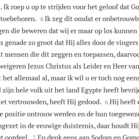
 Ik roep u op te strijden voor het geloof dat 


 toebehoren.
Ik zeg dit omdat er onbetrouw
4
en die beweren dat wij er maar op los kunnen 
 genade zo groot dat Hij alles door de vingers 
dat mensen die dit zeggen en toepassen, daarvo
weigeren Jezus Christus als Leider en Heer va
 het allemaal al, maar ik wil u er toch nog een
zijn hele volk uit het land Egypte heeft bevrij


t vertrouwden, heeft Hij gedood.
Hij heeft
6
e positie ontrouw werden en de hun toegewez
gezet in de eeuwige duisternis, daar houdt Hij


t oordeel.
En denk eens aan Sodom en Gomo
7