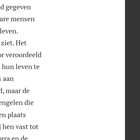
God gegeven
bare mensen
leven.
ziet. Het
or veroordeeld
n hun leven te
s aan
d, maar de
 engelen die
en plaats
 hen vast tot
rra en de