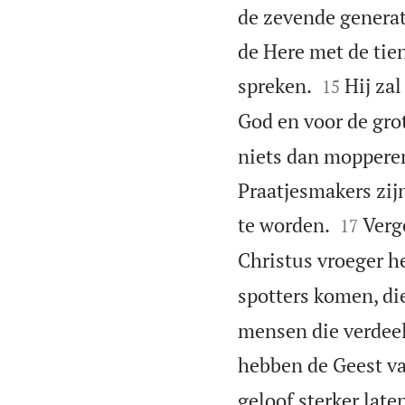
de zevende generat
de Here met de tie


spreken.
Hij za
15
God en voor de gro
niets dan mopperen
Praatjesmakers zijn


te worden.
Verg
17
Christus vroeger h
spotters komen, di
mensen die verdeeld
hebben de Geest va
geloof sterker late