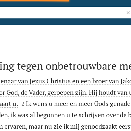
Zo
ng tegen onbetrouwbare m
ienaar van Jezus Christus en een broer van Jak
r God, de Vader, geroepen zijn. Hij houdt van 


aart u.
Ik wens u meer en meer Gods genade,
2
en, ik was al begonnen u te schrijven over de b
 ervaren, maar nu zie ik mij genoodzaakt eerst