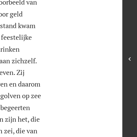
voorbeeld van
oor geld
opstand kwam
feestelijke
drinken
an zichzelf.
even. Zij
even en daarom
e golven op zee
 begeerten
 zijn het, die
 zei, die van