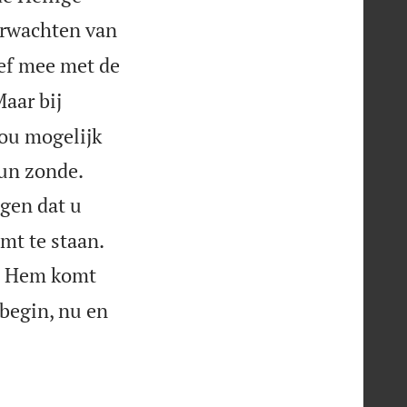
erwachten van
ef mee met de
aar bij
ou mogelijk


un zonde.
ngen dat u


mt te staan.
s. Hem komt
 begin, nu en