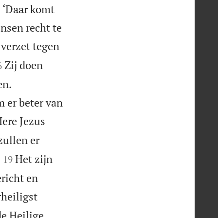
: ‘Daar komt
nsen recht te
 verzet tegen

Zij doen
6
en.
m er beter van
Here Jezus
zullen er


Het zijn
19
richt en
heiligst
de Heilige