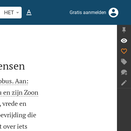
ek Bijbelvers of woord
HET
Gratis aanmelden
ensen
obus. Aan:
u en zijn Zoon
 vrede en
evrijding die
 over iets