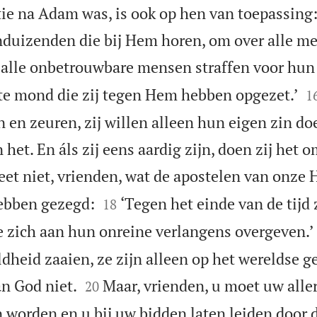
ie na Adam was, is ook op hen van toepassing
nduizenden die bij Hem horen, om over alle me
l alle onbetrouwbare mensen straffen voor hun

te mond die zij tegen Hem hebben opgezet.’
1
 en zeuren, zij willen alleen hun eigen zin do
 het. En áls zij eens aardig zijn, doen zij het o
eet niet, vrienden, wat de apostelen van onze 


ebben gezegd:
‘Tegen het einde van de tijd 
18
e zich aan hun onreine verlangens overgeven.’
heid zaaien, ze zijn alleen op het wereldse ge


n God niet.
Maar, vrienden, u moet uw aller
20
n worden en u bij uw bidden laten leiden door 