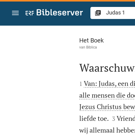
Spring naar inhoud
Judas 1
Het Boek
van
Biblica
Waarschuwi


Van: Judas, een d
1
alle mensen die doo
Jezus Christus bew


liefde toe.
Vriend
3
wij allemaal hebben