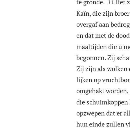


te gronde.
Het z
11
Kaïn, die zijn broe
overgaf aan bedrog
en dat met de doo
maaltijden die u m
begonnen. Zij scha
Zij zijn als wolken 
lijken op vruchtbo
omgehakt worden, al
die schuimkoppen k
opzwepen dat er all
hun einde zullen v