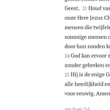


Geest.
Houd vas
21
onze Here Jezus Ch
mensen die twijfel
sommige mensen mo
door hun zonden k
God kan ervoor z
24
zonder gebreken en 
Hij is de enige 
25
alle heerlijkheid e
voor eeuwig. Amen
Het Boek TM