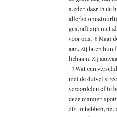
steden daar in de 
allerlei onnatuurli
gestraft zijn met a


voor ons.
Maar de
8
aan. Zij laten hun
lichaam. Zij aanva

Wat een verschi
9
met de duivel stree
veroordelen of te be
deze mannen spotte
zin in hebben, net 