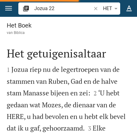
Spring naar inhoud
Zoek Bijbelvers of w
HET
Jozua 22
Het Boek
van
Biblica
Het getuigenisaltaar


Jozua riep nu de legertroepen van de
1
stammen van Ruben, Gad en de halve


stam Manasse bijeen en zei:
‘U hebt
2
gedaan wat Mozes, de dienaar van de
HERE, u had bevolen en u hebt elk bevel


dat ik u gaf, gehoorzaamd.
Elke
3