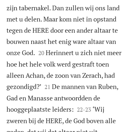
zijn tabernakel. Dan zullen wij ons land
met u delen. Maar kom niet in opstand
tegen de HERE door een ander altaar te
bouwen naast het enig ware altaar van


onze God.
Herinnert u zich niet meer
20
hoe het hele volk werd gestraft toen
alleen Achan, de zoon van Zerach, had


gezondigd?’
De mannen van Ruben,
21
Gad en Manasse antwoordden de


hooggeplaatste leiders:
‘Wij
22
-
23
zweren bij de HERE, de God boven alle
goden, dat wij dat altaar niet uit