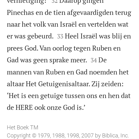
vernietiging!’
Daarop gingen
32
Pinechas en de tien afgevaardigden terug
naar het volk van Israël en vertelden wat


er was gebeurd.
Heel Israël was blij en
33
prees God. Van oorlog tegen Ruben en


Gad was geen sprake meer.
De
34
mannen van Ruben en Gad noemden het
altaar Het Getuigenisaltaar. Zij zeiden:
‘Het is een getuige tussen ons en hen dat

de HERE ook onze God is.’
Het Boek TM
Copyright © 1979, 1988, 1998, 2007 by Biblica, Inc.