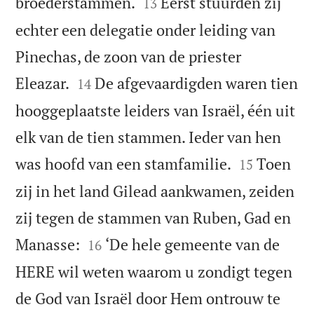


broederstammen.
Eerst stuurden zij
13
echter een delegatie onder leiding van
Pinechas, de zoon van de priester


Eleazar.
De afgevaardigden waren tien
14
hooggeplaatste leiders van Israël, één uit
elk van de tien stammen. Ieder van hen


was hoofd van een stamfamilie.
Toen
15
zij in het land Gilead aankwamen, zeiden
zij tegen de stammen van Ruben, Gad en


Manasse:
‘De hele gemeente van de
16
HERE wil weten waarom u zondigt tegen
de God van Israël door Hem ontrouw te