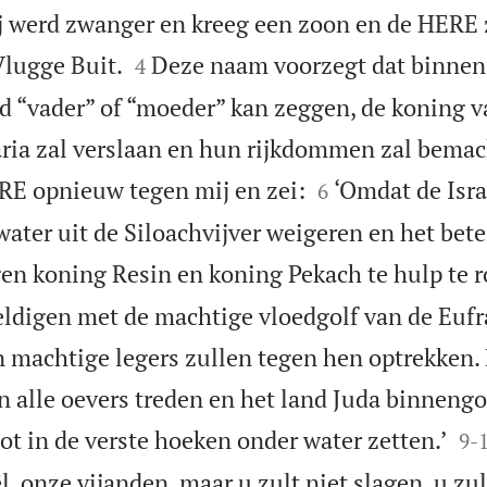
j werd zwanger en kreeg een zoon en de HERE 


Vlugge Buit.
Deze naam voorzegt dat binnen 
4
nd “vader” of “moeder” kan zeggen, de koning 
ia zal verslaan en hun rijkdommen zal bemac


RE opnieuw tegen mij en zei:
‘Omdat de Isra
6
ater uit de Siloachvijver weigeren en het bete
gen koning Resin en koning Pekach te hulp te 
eldigen met de machtige vloedgolf van de Eufr
jn machtige legers zullen tegen hen optrekken.
n alle oevers treden en het land Juda binnengo


ot in de verste hoeken onder water zetten.’
9
-
ël, onze vijanden, maar u zult niet slagen, u zul