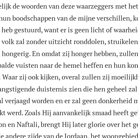
elijk de woorden van deze waarzeggers met he
ls hun boodschappen van de mijne verschillen, 
 heb gestuurd, want er is geen licht of waarhe
 volk zal zonder uitzicht ronddolen, struikelen
 hongerig. En omdat zij honger hebben, zullen
balde vuisten naar de hemel heffen en hun ko

Waar zij ook kijken, overal zullen zij moeilij
2
angstigende duisternis zien die hen geheel zal
l verjaagd worden en er zal geen donkerheid m
kt werd. Zoals Hij aanvankelijk smaad heeft ge
n en Naftali, brengt Hij later glorie over het 
de andere zijde van de Jordaan, het woongebied