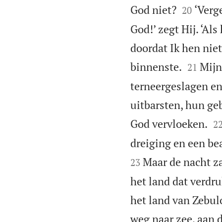


God niet?
‘Verg
20
God!’ zegt Hij. ‘A
doordat Ik hen niet


binnenste.
Mijn
21
terneergeslagen en
uitbarsten, hun ge

God vervloeken.
2
dreiging en een be
Maar de nacht za
23
het land dat verdru
het land van Zebulo
weg naar zee, aan 