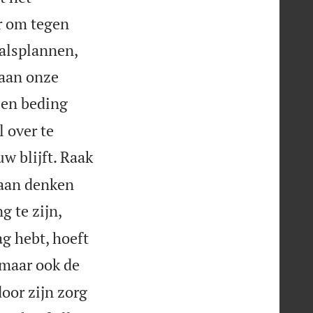
ar om tegen
valsplannen,
 aan onze
een beding
 over te
w blijft. Raak
raan denken
 te zijn,
g hebt, hoeft
 maar ook de
oor zijn zorg