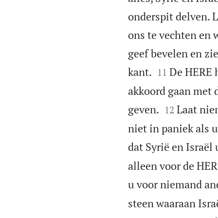
onderspit delven. 
ons te vechten en 
geef bevelen en zi


kant.
De HERE h
11
akkoord gaan met d


geven.
Laat nie
12
niet in paniek als 
dat Syrië en Israël
alleen voor de HER
u voor niemand and
steen waaraan Israë