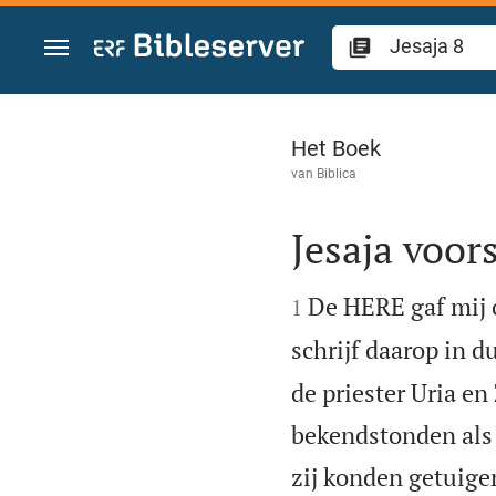
Spring naar inhoud
Jesaja 8
Het Boek
van
Biblica
Jesaja voor


De HERE gaf mij 
1
schrijf daarop in du
de priester Uria en
bekendstonden als e
zij konden getuige