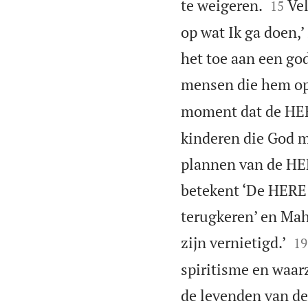


te weigeren.
Vel
15
op wat Ik ga doen,’
het toe aan een g
mensen die hem op
moment dat de HERE
kinderen die God m
plannen van de HER
betekent ‘De HERE z
terugkeren’ en Mah


zijn vernietigd.’
19
spiritisme en waar
de levenden van de