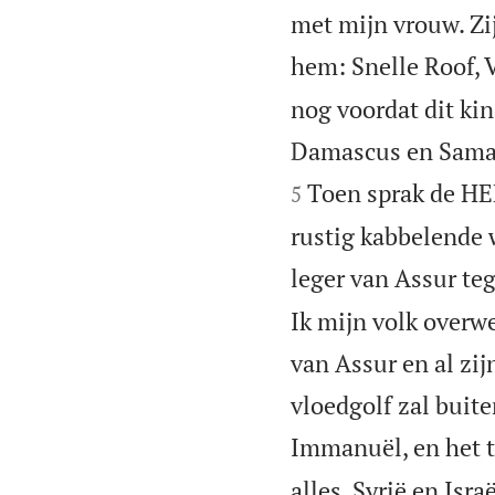
met mijn vrouw. Zi
hem: Snelle Roof, 
nog voordat dit ki
Damascus en Samar
Toen sprak de HE
5
rustig kabbelende w
leger van Assur te
Ik mijn volk overw
van Assur en al zi
vloedgolf zal buite
Immanuël, en het t
alles, Syrië en Isra