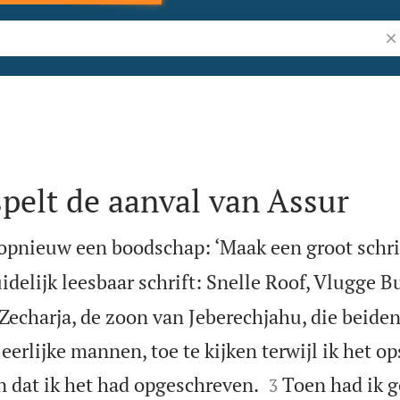
Zo
spelt de aanval van Assur
opnieuw een boodschap: ‘Maak een groot schri
idelijk leesbaar schrift: Snelle Roof, Vlugge Bu
 Zecharja, de zoon van Jeberechjahu, die beide
erlijke mannen, toe te kijken terwijl ik het op


n dat ik het had opgeschreven.
Toen had ik 
3