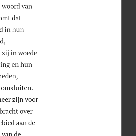
t woord van
komt dat
id in hun
d,
 zij in woede
ning en hun
kheden,


 omsluiten.
eer zijn voor
bracht over
gebied aan de
 van de