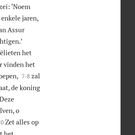
zei: ‘Noem
enkele jaren,
van Assur


htigen.’
ëlieten het
r vinden het


roepen,
zal
7
-
8
aat, de koning
 Deze
lven, o
Zet alles op
10
t het