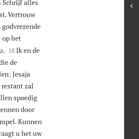

Schrijf alles
6
st. Vertrouw
n godvrezende
 op het


u.
Ik en de
18
die de
en: Jesaja
 restant zal
llen spoedig
kennen door
mompel. Kunnen
raagt u het uw