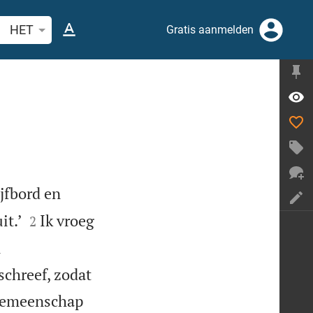
ek Bijbelvers of woord
HET
Gratis aanmelden
jfbord en


it.’
Ik vroeg
2
n
schreef, zodat
gemeenschap