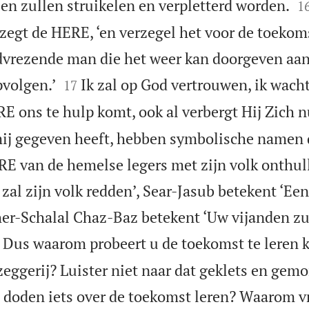

en zullen struikelen en verpletterd worden.
1
 zegt de HERE, ‘en verzegel het voor de toekom
odvrezende man die het weer kan doorgeven aa


volgen.’
Ik zal op God vertrouwen, ik wacht
17
 ons te hulp komt, ook al verbergt Hij Zich n
ij gegeven heeft, hebben symbolische namen 
E van de hemelse legers met zijn volk onthull
al zijn volk redden’, Sear-Jasub betekent ‘Een
er-Schalal Chaz-Baz betekent ‘Uw vijanden zu
Dus waarom probeert u de toekomst te leren 
zeggerij? Luister niet naar dat geklets en ge
 doden iets over de toekomst leren? Waarom v