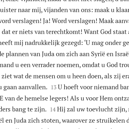
Luister naar mij, vijanden van ons: maak u kla
word verslagen! Ja! Word verslagen! Maak aan
e dat er niets van terechtkomt! Want God staat
eeft mij nadrukkelijk gezegd: ‘U mag onder g
e plannen van Juda om zich aan Syrië en Israël
mand u een verrader noemen, omdat u God trou
u ziet wat de mensen om u heen doen, als zij e


 u gaan aanvallen.
U hoeft voor niemand bang
13
E van de hemelse legers! Als u voor Hem ontza


ers bang te zijn.
Hij zal uw toevlucht zijn,
14
l en Juda zich stoten, waarover ze struikelen d