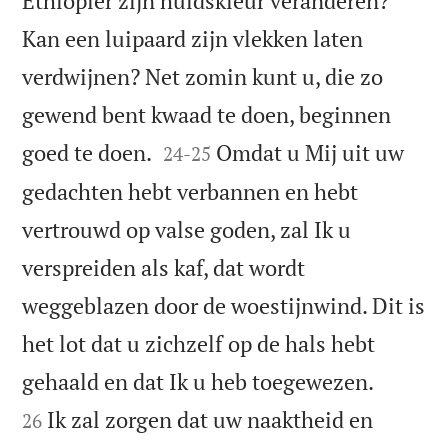
Ethiopiër zijn huidskleur veranderen?
Kan een luipaard zijn vlekken laten
verdwijnen? Net zomin kunt u, die zo
gewend bent kwaad te doen, beginnen


goed te doen.
Omdat u Mij uit uw
24
-
25
gedachten hebt verbannen en hebt
vertrouwd op valse goden, zal Ik u
verspreiden als kaf, dat wordt
weggeblazen door de woestijnwind. Dit is
het lot dat u zichzelf op de hals hebt


gehaald en dat Ik u heb toegewezen.
Ik zal zorgen dat uw naaktheid en
26