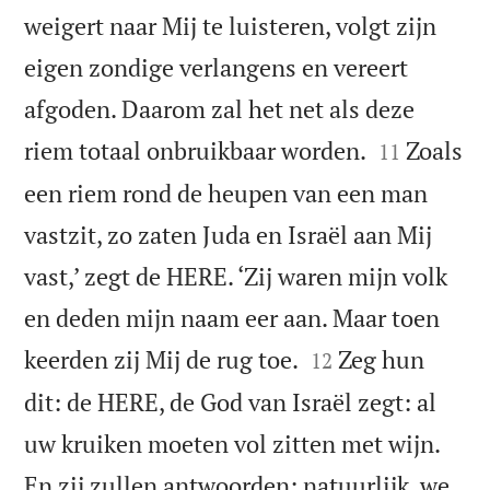
weigert naar Mij te luisteren, volgt zijn
eigen zondige verlangens en vereert
afgoden. Daarom zal het net als deze


riem totaal onbruikbaar worden.
Zoals
11
een riem rond de heupen van een man
vastzit, zo zaten Juda en Israël aan Mij
vast,’ zegt de HERE. ‘Zij waren mijn volk
en deden mijn naam eer aan. Maar toen


keerden zij Mij de rug toe.
Zeg hun
12
dit: de HERE, de God van Israël zegt: al
uw kruiken moeten vol zitten met wijn.
En zij zullen antwoorden: natuurlijk, we