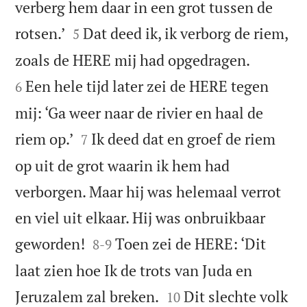
verberg hem daar in een grot tussen de


rotsen.’
Dat deed ik, ik verborg de riem,
5


zoals de HERE mij had opgedragen.
Een hele tijd later zei de HERE tegen
6
mij: ‘Ga weer naar de rivier en haal de


riem op.’
Ik deed dat en groef de riem
7
op uit de grot waarin ik hem had
verborgen. Maar hij was helemaal verrot
en viel uit elkaar. Hij was onbruikbaar


geworden!
Toen zei de HERE: ‘Dit
8
-
9
laat zien hoe Ik de trots van Juda en


Jeruzalem zal breken.
Dit slechte volk
10