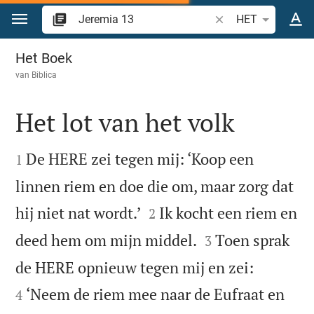
Spring naar inhoud
Zoek Bijbelvers of w
HET
Jeremia 13
Het Boek
van
Biblica
Het lot van het volk


De HERE zei tegen mij: ‘Koop een
1
linnen riem en doe die om, maar zorg dat


hij niet nat wordt.’
Ik kocht een riem en
2


deed hem om mijn middel.
Toen sprak
3


de HERE opnieuw tegen mij en zei:
‘Neem de riem mee naar de Eufraat en
4