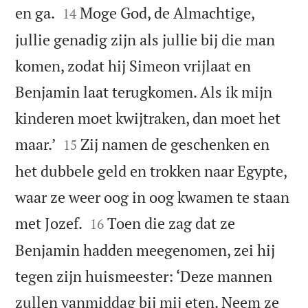


en ga.
Moge God, de Almachtige,
14
jullie genadig zijn als jullie bij die man
komen, zodat hij Simeon vrijlaat en
Benjamin laat terugkomen. Als ik mijn
kinderen moet kwijtraken, dan moet het


maar.’
Zij namen de geschenken en
15
het dubbele geld en trokken naar Egypte,
waar ze weer oog in oog kwamen te staan


met Jozef.
Toen die zag dat ze
16
Benjamin hadden meegenomen, zei hij
tegen zijn huismeester: ‘Deze mannen
zullen vanmiddag bij mij eten. Neem ze