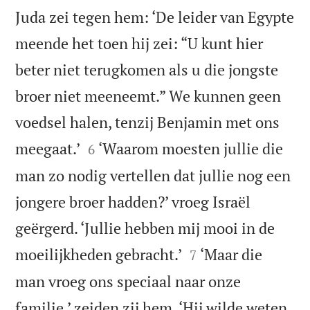
Juda zei tegen hem: ‘De leider van Egypte
meende het toen hij zei: “U kunt hier
beter niet terugkomen als u die jongste
broer niet meeneemt.” We kunnen geen
voedsel halen, tenzij Benjamin met ons


meegaat.’
‘Waarom moesten jullie die
6
man zo nodig vertellen dat jullie nog een
jongere broer hadden?’ vroeg Israël
geërgerd. ‘Jullie hebben mij mooi in de


moeilijkheden gebracht.’
‘Maar die
7
man vroeg ons speciaal naar onze
familie,’ zeiden zij hem. ‘Hij wilde weten