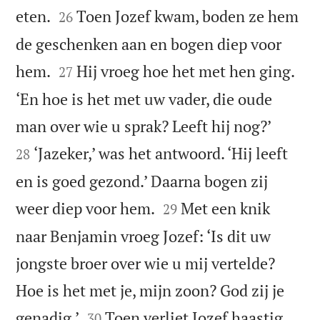


eten.
Toen Jozef kwam, boden ze hem
26
de geschenken aan en bogen diep voor


hem.
Hij vroeg hoe het met hen ging.
27
‘En hoe is het met uw vader, die oude


man over wie u sprak? Leeft hij nog?’
‘Jazeker,’ was het antwoord. ‘Hij leeft
28
en is goed gezond.’ Daarna bogen zij


weer diep voor hem.
Met een knik
29
naar Benjamin vroeg Jozef: ‘Is dit uw
jongste broer over wie u mij vertelde?
Hoe is het met je, mijn zoon? God zij je


genadig.’
Toen verliet Jozef haastig
30