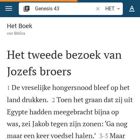
Spring naar inhoud
Zoek Bijbelvers of w
HET
Genesis 43
Het Boek
van
Biblica
Het tweede bezoek van
Jozefs broers


De vreselijke hongersnood bleef op het
1


land drukken.
Toen het graan dat zij uit
2
Egypte hadden meegebracht bijna op
was, zei Jakob tegen zijn zonen: ‘Ga nog


maar een keer voedsel halen.’
Maar
3
-
5