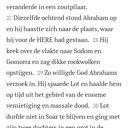


veranderde in een zoutpilaar.
Diezelfde ochtend stond Abraham op
27
en hij haastte zich naar de plaats, waar


hij voor de HERE had gestaan.
Hij
28
keek over de vlakte naar Sodom en
Gomorra en zag dikke rookwolken


opstijgen.
Zo willigde God Abrahams
29
verzoek in. Hij spaarde Lot en haalde hem
op tijd uit het gebied van de enorme


vernietiging en massale dood.
Lot
30
durfde niet in Soar te blijven en ging met
zijn twee dochters in een grot in de