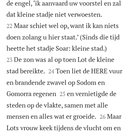
de engel, ‘ik aanvaard uw voorstel en zal


dat kleine stadje niet verwoesten.
Maar schiet wel op, want ik kan niets
22
doen zolang u hier staat.’ (Sinds die tijd


heette het stadje Soar: kleine stad.)
De zon was al op toen Lot de kleine
23


stad bereikte.
Toen liet de HERE vuur
24
en brandende zwavel op Sodom en


Gomorra regenen
en vernietigde de
25
steden op de vlakte, samen met alle


mensen en alles wat er groeide.
Maar
26
Lots vrouw keek tijdens de vlucht om en