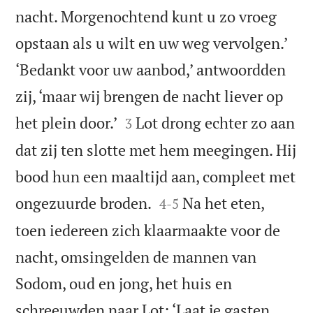
nacht. Morgenochtend kunt u zo vroeg
opstaan als u wilt en uw weg vervolgen.’
‘Bedankt voor uw aanbod,’ antwoordden
zij, ‘maar wij brengen de nacht liever op


het plein door.’
Lot drong echter zo aan
3
dat zij ten slotte met hem meegingen. Hij
bood hun een maaltijd aan, compleet met


ongezuurde broden.
Na het eten,
4
-
5
toen iedereen zich klaarmaakte voor de
nacht, omsingelden de mannen van
Sodom, oud en jong, het huis en
schreeuwden naar Lot: ‘Laat je gasten