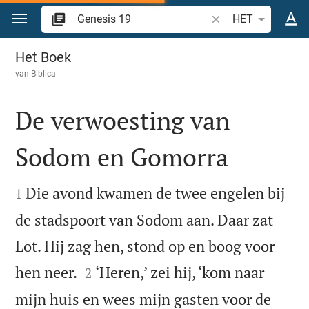
Spring naar inhoud
Zoek Bijbelvers of w
HET
Genesis 19
Het Boek
van
Biblica
De verwoesting van
Sodom en Gomorra


Die avond kwamen de twee engelen bij
1
de stadspoort van Sodom aan. Daar zat
Lot. Hij zag hen, stond op en boog voor


hen neer.
‘Heren,’ zei hij, ‘kom naar
2
mijn huis en wees mijn gasten voor de