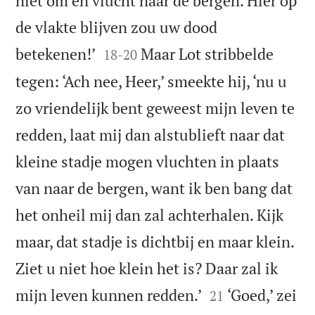
niet om en vlucht naar de bergen. Hier op
de vlakte blijven zou uw dood


betekenen!’
Maar Lot stribbelde
18
-
20
tegen: ‘Ach nee, Heer,’ smeekte hij, ‘nu u
zo vriendelijk bent geweest mijn leven te
redden, laat mij dan alstublieft naar dat
kleine stadje mogen vluchten in plaats
van naar de bergen, want ik ben bang dat
het onheil mij dan zal achterhalen. Kijk
maar, dat stadje is dichtbij en maar klein.
Ziet u niet hoe klein het is? Daar zal ik


mijn leven kunnen redden.’
‘Goed,’ zei
21