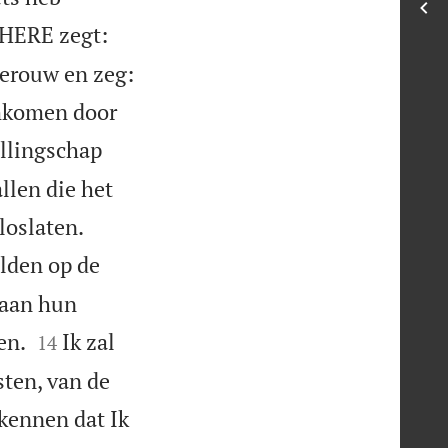
HERE zegt:
erouw en zeg:
omkomen door
allingschap
allen die het


loslaten.
lden op de
 aan hun


en.
Ik zal
14
ten, van de
rkennen dat Ik