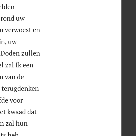
elden
n rond uw
en verwoest en
jn, uw

Doden zullen
l zal Ik een
en van de
ij terugdenken
fde voor
het kwaad dat
n zal hun
ets heb