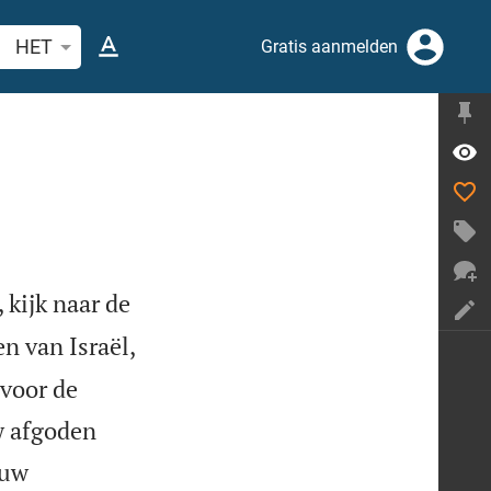
ek Bijbelvers of woord
HET
Gratis aanmelden
kijk naar de
n van Israël,
voor de
uw afgoden
 uw