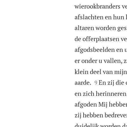
wierookbranders ve
afslachten en hun 
altaren worden ges
de offerplaatsen ve
afgodsbeelden en u
er onder u vallen, 
klein deel van mij


aarde.
En zij die
9
en zich herinneren
afgoden Mij hebben
zij hebben bedrev
duidelijk worden da