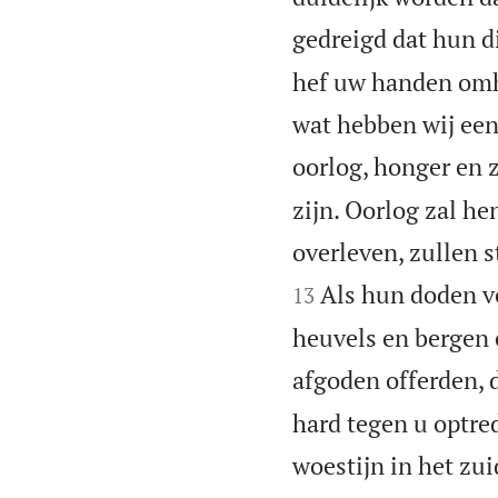
gedreigd dat hun d
hef uw handen omh
wat hebben wij ee
oorlog, honger en 
zijn. Oorlog zal hen
overleven, zullen s
Als hun doden ve
13
heuvels en bergen 
afgoden offerden, d
hard tegen u optre
woestijn in het zui