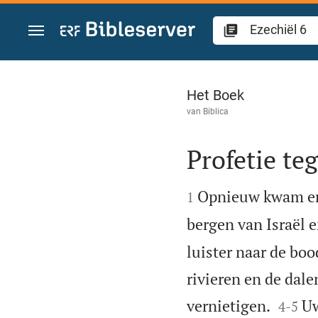
Spring naar inhoud
Ezechiël 6
Het Boek
van
Biblica
Profetie te


Opnieuw kwam er
1
bergen van Israël e
luister naar de bo
rivieren en de dale


vernietigen.
Uw
4
-
5