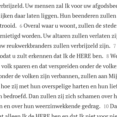
rbrijzeld. Uw mensen zal Ik voor uw afgodsbe
lijken daar laten liggen. Hun beenderen zulle


trooid.
Overal waar u woont, zullen de sted
6
rnietigd worden. Uw altaren zullen verlaten zi

w reukwerkbranders zullen verbrijzeld zijn.
7


zodat u zult erkennen dat Ik de HERE ben.
We
8
n volk sparen en dat verspreiden onder de volk
 onder de volken zijn verbannen, zullen aan M
 hoe zij met hun overspelige harten en hun lie
 bedroefd. Dan zullen zij zich schamen over 


en en over hun weerzinwekkende gedrag.
Da
10
t alleen Ik de HERE ben en dat Ik niet voor ni