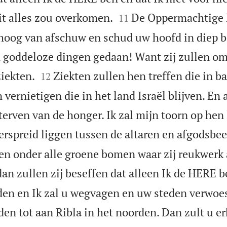


it alles zou overkomen.
De Oppermachtige 
11
oog van afschuw en schud uw hoofd in diep b
n goddeloze dingen gedaan! Want zij zullen 


ziekten.
Ziekten zullen hen treffen die in b
12
 vernietigen die in het land Israël blijven. En 
terven van de honger. Ik zal mijn toorn op hen 
rspreid liggen tussen de altaren en afgodsbee
en onder alle groene bomen waar zij reukwerk
an zullen zij beseffen dat alleen Ik de HERE b
den en Ik zal u wegvagen en uw steden verwoes
den tot aan Ribla in het noorden. Dan zult u e