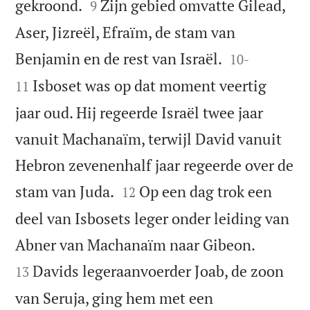


gekroond.
Zijn gebied omvatte Gilead,
9
Aser, Jizreël, Efraïm, de stam van


Benjamin en de rest van Israël.
10
-
Isboset was op dat moment veertig
11
jaar oud. Hij regeerde Israël twee jaar
vanuit Machanaïm, terwijl David vanuit
Hebron zevenenhalf jaar regeerde over de


stam van Juda.
Op een dag trok een
12
deel van Isbosets leger onder leiding van


Abner van Machanaïm naar Gibeon.
Davids legeraanvoerder Joab, de zoon
13
van Seruja, ging hem met een