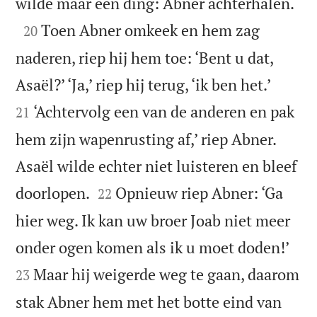

wilde maar één ding: Abner achterhalen.

Toen Abner omkeek en hem zag
20
naderen, riep hij hem toe: ‘Bent u dat,


Asaël?’ ‘Ja,’ riep hij terug, ‘ik ben het.’
‘Achtervolg een van de anderen en pak
21
hem zijn wapenrusting af,’ riep Abner.
Asaël wilde echter niet luisteren en bleef


doorlopen.
Opnieuw riep Abner: ‘Ga
22
hier weg. Ik kan uw broer Joab niet meer


onder ogen komen als ik u moet doden!’
Maar hij weigerde weg te gaan, daarom
23
stak Abner hem met het botte eind van