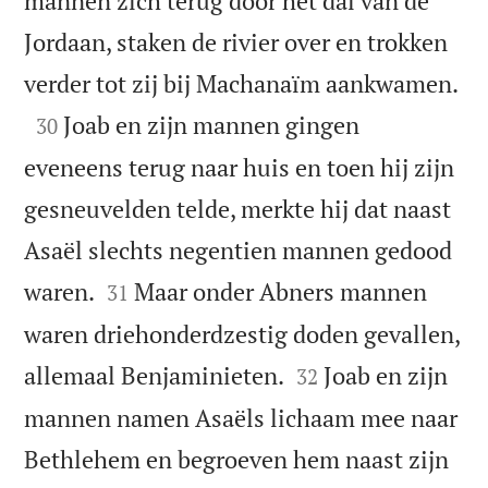
mannen zich terug door het dal van de
Jordaan, staken de rivier over en trokken

verder tot zij bij Machanaïm aankwamen.

Joab en zijn mannen gingen
30
eveneens terug naar huis en toen hij zijn
gesneuvelden telde, merkte hij dat naast
Asaël slechts negentien mannen gedood


waren.
Maar onder Abners mannen
31
waren driehonderdzestig doden gevallen,


allemaal Benjaminieten.
Joab en zijn
32
mannen namen Asaëls lichaam mee naar
Bethlehem en begroeven hem naast zijn