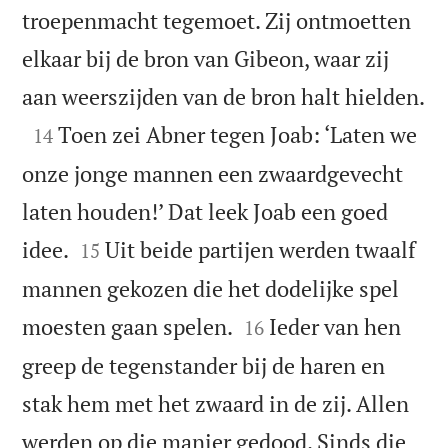
troepenmacht tegemoet. Zij ontmoetten
elkaar bij de bron van Gibeon, waar zij

aan weerszijden van de bron halt hielden.

Toen zei Abner tegen Joab: ‘Laten we
14
onze jonge mannen een zwaardgevecht
laten houden!’ Dat leek Joab een goed


idee.
Uit beide partijen werden twaalf
15
mannen gekozen die het dodelijke spel


moesten gaan spelen.
Ieder van hen
16
greep de tegenstander bij de haren en
stak hem met het zwaard in de zij. Allen
werden op die manier gedood. Sinds die