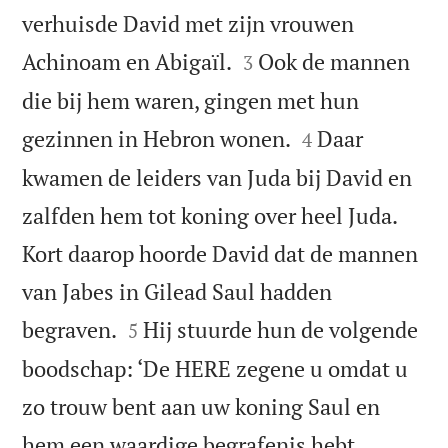
verhuisde David met zijn vrouwen


Achinoam en Abigaïl.
Ook de mannen
3
die bij hem waren, gingen met hun


gezinnen in Hebron wonen.
Daar
4
kwamen de leiders van Juda bij David en
zalfden hem tot koning over heel Juda.
Kort daarop hoorde David dat de mannen
van Jabes in Gilead Saul hadden


begraven.
Hij stuurde hun de volgende
5
boodschap: ‘De HERE zegene u omdat u
zo trouw bent aan uw koning Saul en
hem een waardige begrafenis hebt