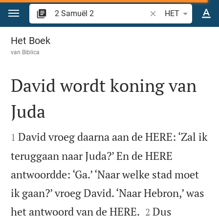
Spring naar inhoud
Zoek Bijbelvers of w
HET
2 Samuël 2
Het Boek
van
Biblica
David wordt koning van
Juda


David vroeg daarna aan de HERE: ‘Zal ik
1
teruggaan naar Juda?’ En de HERE
antwoordde: ‘Ga.’ ‘Naar welke stad moet
ik gaan?’ vroeg David. ‘Naar Hebron,’ was


het antwoord van de HERE.
Dus
2