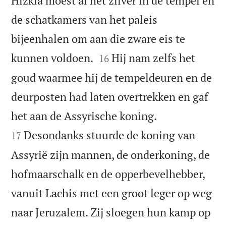
Hizkia moest al het zilver in de tempel en
de schatkamers van het paleis
bijeenhalen om aan die zware eis te


kunnen voldoen.
Hij nam zelfs het
16
goud waarmee hij de tempeldeuren en de
deurposten had laten overtrekken en gaf


het aan de Assyrische koning.
Desondanks stuurde de koning van
17
Assyrië zijn mannen, de onderkoning, de
hofmaarschalk en de opperbevelhebber,
vanuit Lachis met een groot leger op weg
naar Jeruzalem. Zij sloegen hun kamp op