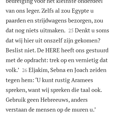
bedreiging voor het kleinste onderdeel
van ons leger. Zelfs al zou Egypte u
paarden en strijdwagens bezorgen, zou


dat nog niets uitmaken.
Denkt u soms
25
dat wij hier uit onszelf zijn gekomen?
Beslist niet. De HERE heeft ons gestuurd
met de opdracht: trek op en vernietig dat


volk.’
Eljakim, Sebna en Joach zeiden
26
tegen hem: ‘U kunt rustig Aramees
spreken, want wij spreken die taal ook.
Gebruik geen Hebreeuws, anders


verstaan de mensen op de muren u.’