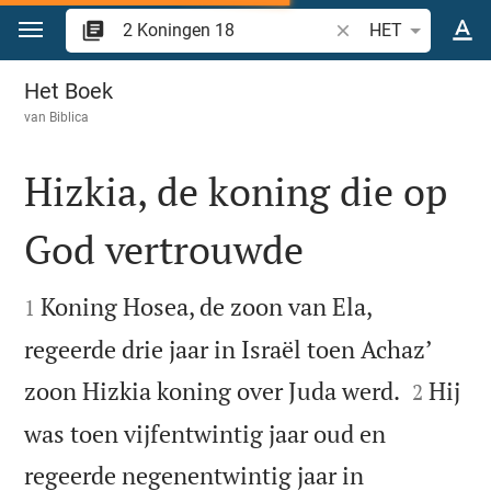
Spring naar inhoud
Zoek Bijbelvers of w
HET
2 Koningen 18
Het Boek
van
Biblica
Hizkia, de koning die op
God vertrouwde


Koning Hosea, de zoon van Ela,
1
regeerde drie jaar in Israël toen Achazʼ


zoon Hizkia koning over Juda werd.
Hij
2
was toen vijfentwintig jaar oud en
regeerde negenentwintig jaar in