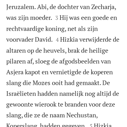
Jeruzalem. Abi, de dochter van Zecharja,


was zijn moeder.
Hij was een goede en
3
rechtvaardige koning, net als zijn


voorvader David.
Hizkia verwijderde de
4
altaren op de heuvels, brak de heilige
pilaren af, sloeg de afgodsbeelden van
Asjera kapot en vernietigde de koperen
slang die Mozes ooit had gemaakt. De
Israëlieten hadden namelijk nog altijd de
gewoonte wierook te branden voor deze
slang, die ze de naam Nechustan,


Koperslang, hadden gegeven.
Hizkia
5