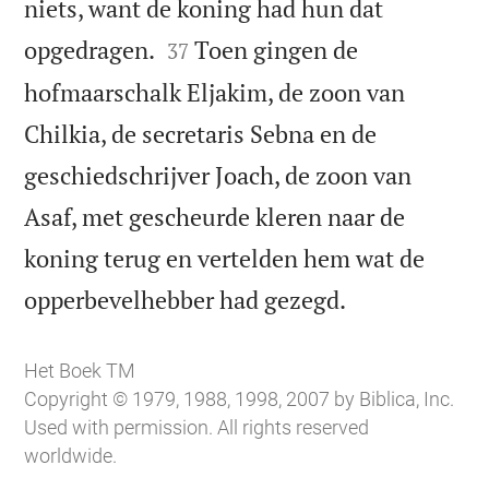
niets, want de koning had hun dat


opgedragen.
Toen gingen de
37
hofmaarschalk Eljakim, de zoon van
Chilkia, de secretaris Sebna en de
geschiedschrijver Joach, de zoon van
Asaf, met gescheurde kleren naar de
koning terug en vertelden hem wat de

opperbevelhebber had gezegd.
Het Boek TM
Copyright © 1979, 1988, 1998, 2007 by Biblica, Inc.
Used with permission. All rights reserved
worldwide.