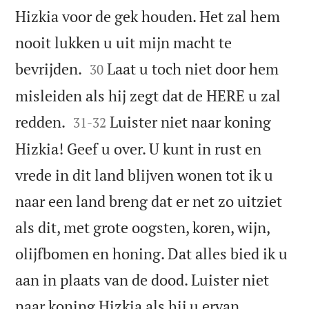
Hizkia voor de gek houden. Het zal hem
nooit lukken u uit mijn macht te


bevrijden.
Laat u toch niet door hem
30
misleiden als hij zegt dat de HERE u zal


redden.
Luister niet naar koning
31
-
32
Hizkia! Geef u over. U kunt in rust en
vrede in dit land blijven wonen tot ik u
naar een land breng dat er net zo uitziet
als dit, met grote oogsten, koren, wijn,
olijfbomen en honing. Dat alles bied ik u
aan in plaats van de dood. Luister niet
naar koning Hizkia als hij u ervan