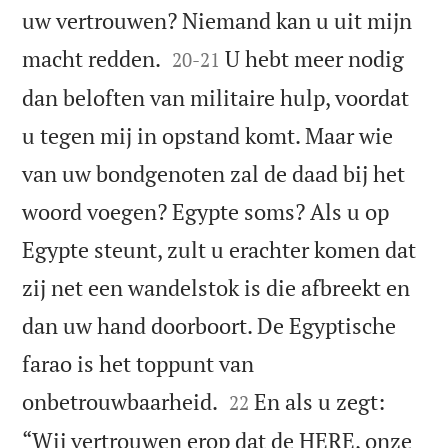
uw vertrouwen? Niemand kan u uit mijn


macht redden.
U hebt meer nodig
20
-
21
dan beloften van militaire hulp, voordat
u tegen mij in opstand komt. Maar wie
van uw bondgenoten zal de daad bij het
woord voegen? Egypte soms? Als u op
Egypte steunt, zult u erachter komen dat
zij net een wandelstok is die afbreekt en
dan uw hand doorboort. De Egyptische
farao is het toppunt van


onbetrouwbaarheid.
En als u zegt:
22
“Wij vertrouwen erop dat de HERE, onze