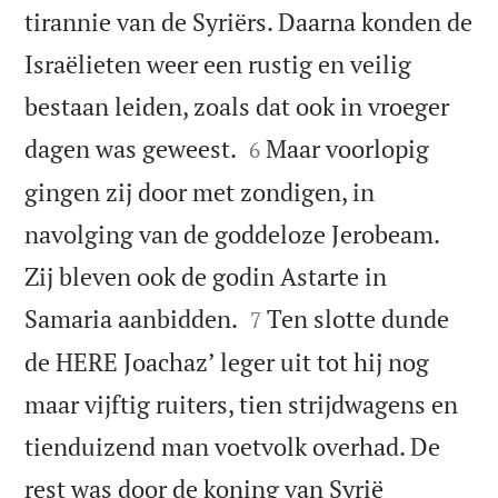
tirannie van de Syriërs. Daarna konden de
Israëlieten weer een rustig en veilig
bestaan leiden, zoals dat ook in vroeger


dagen was geweest.
Maar voorlopig
6
gingen zij door met zondigen, in
navolging van de goddeloze Jerobeam.
Zij bleven ook de godin Astarte in


Samaria aanbidden.
Ten slotte dunde
7
de HERE Joachazʼ leger uit tot hij nog
maar vijftig ruiters, tien strijdwagens en
tienduizend man voetvolk overhad. De
rest was door de koning van Syrië