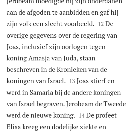
Jerobeam moedigde hij zijn onderdanen
aan de afgoden te aanbidden en gaf hij


zijn volk een slecht voorbeeld.
De
12
overige gegevens over de regering van
Joas, inclusief zijn oorlogen tegen
koning Amasja van Juda, staan
beschreven in de Kronieken van de


koningen van Israël.
Joas stierf en
13
werd in Samaria bij de andere koningen
van Israël begraven. Jerobeam de Tweede


werd de nieuwe koning.
De profeet
14
Elisa kreeg een dodelijke ziekte en