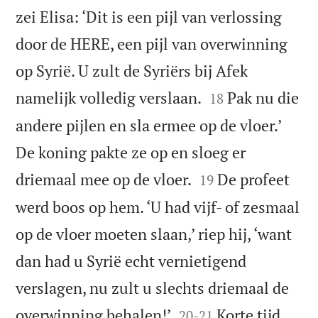
zei Elisa: ‘Dit is een pijl van verlossing
door de HERE, een pijl van overwinning
op Syrië. U zult de Syriërs bij Afek


namelijk volledig verslaan.
Pak nu die
18
andere pijlen en sla ermee op de vloer.’
De koning pakte ze op en sloeg er


driemaal mee op de vloer.
De profeet
19
werd boos op hem. ‘U had vijf- of zesmaal
op de vloer moeten slaan,’ riep hij, ‘want
dan had u Syrië echt vernietigend
verslagen, nu zult u slechts driemaal de


overwinning behalen!’
Korte tijd
20
-
21