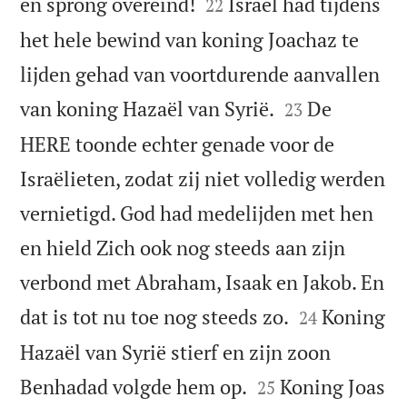


en sprong overeind!
Israël had tijdens
22
het hele bewind van koning Joachaz te
lijden gehad van voortdurende aanvallen


van koning Hazaël van Syrië.
De
23
HERE toonde echter genade voor de
Israëlieten, zodat zij niet volledig werden
vernietigd. God had medelijden met hen
en hield Zich ook nog steeds aan zijn
verbond met Abraham, Isaak en Jakob. En


dat is tot nu toe nog steeds zo.
Koning
24
Hazaël van Syrië stierf en zijn zoon


Benhadad volgde hem op.
Koning Joas
25