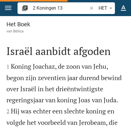
Spring naar inhoud
Zoek Bijbelvers of w
HET
2 Koningen 13
Het Boek
van
Biblica
Israël aanbidt afgoden


Koning Joachaz, de zoon van Jehu,
1
begon zijn zeventien jaar durend bewind
over Israël in het drieëntwintigste


regeringsjaar van koning Joas van Juda.
Hij was echter een slechte koning en
2
volgde het voorbeeld van Jerobeam, die