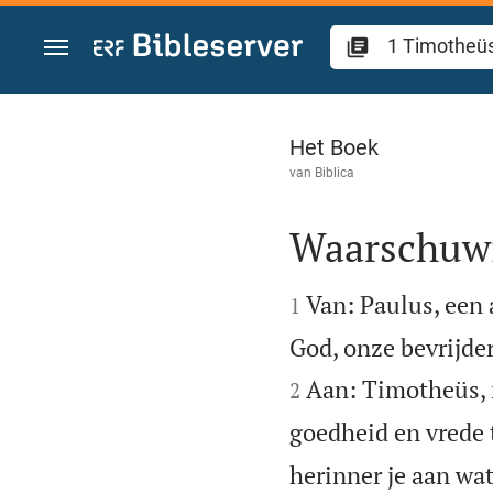
Spring naar inhoud
1 Timotheüs 1
Het Boek
van
Biblica
Waarschuwi


Van: Paulus, een 
1
God, onze bevrijder
Aan: Timotheüs, m
2
goedheid en vrede 
herinner je aan wat