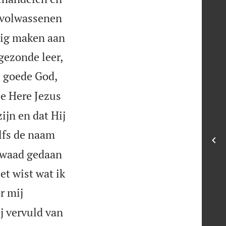
 volwassenen
ldig maken aan


gezonde leer,
 goede God,
e Here Jezus
ijn en dat Hij
lfs de naam
 kwaad gedaan
et wist wat ik
r mij
j vervuld van