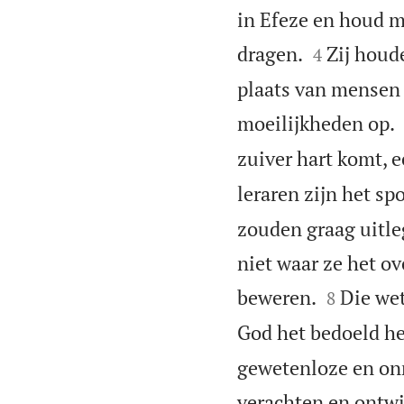
in Efeze en houd me


dragen.
Zij houd
4
plaats van mensen 
moeilijkheden op.
zuiver hart komt, e
leraren zijn het sp
zouden graag uitle
niet waar ze het ov


beweren.
Die wet
8
God het bedoeld he
gewetenloze en onr
verachten en ontw