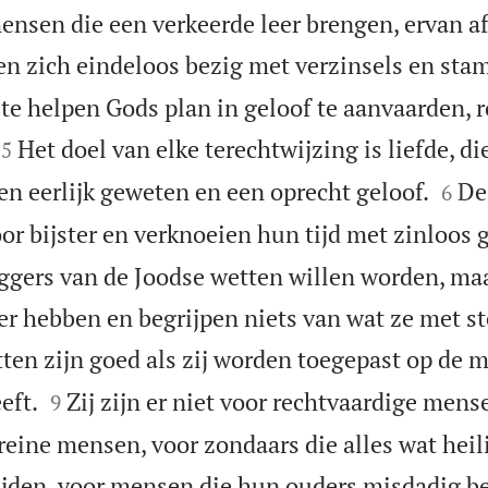
nsen die een verkeerde leer brengen, ervan af 
en zich eindeloos bezig met verzinsels en st
te helpen Gods plan in geloof te aanvaarden, r


Het doel van elke terechtwijzing is liefde, di
5


en eerlijk geweten en een oprecht geloof.
De
6
oor bijster en verknoeien hun tijd met zinloos 
ggers van de Joodse wetten willen worden, ma
er hebben en begrijpen niets van wat ze met st
ten zijn goed als zij worden toegepast op de m


eft.
Zij zijn er niet voor rechtvaardige mens
9
eine mensen, voor zondaars die alles wat heili
ijden, voor mensen die hun ouders misdadig b