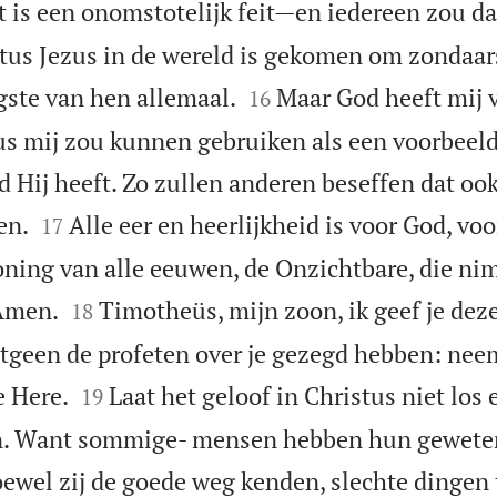
t is een onomstotelijk feit—en iedereen zou d
us Jezus in de wereld is gekomen om zondaars


gste van hen allemaal.
Maar God heeft mij 
16
us mij zou kunnen gebruiken als een voorbeeld
 Hij heeft. Zo zullen anderen beseffen dat ook


en.
Alle eer en heerlijkheid is voor God, voor
17
oning van alle eeuwen, de Onzichtbare, die nim


 Amen.
Timotheüs, mijn zoon, ik geef je deze
18
geen de profeten over je gezegd hebben: nee


e Here.
Laat het geloof in Christus niet los 
19
n. Want sommige- mensen hebben hun gewete
ewel zij de goede weg kenden, slechte dingen 