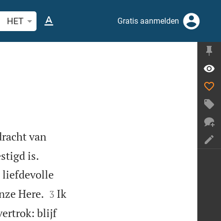
ek Bijbelvers of woord
HET
Gratis aanmelden
dracht van


stigd is.
 liefdevolle


onze Here.
Ik
3
rtrok: blijf