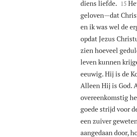


diens liefde.
He
15
geloven—dat Christ
en ik was wel de er
opdat Jezus Christ
zien hoeveel geduld
leven kunnen krijg
eeuwig. Hij is de K
Alleen Hij is God.
overeenkomstig het
goede strijd voor d
een zuiver gewete
aangedaan door, ho