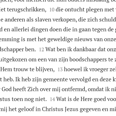


iet terugschrikken,
die ontucht plegen met
10
ie anderen als slaven verkopen, die zich schu
 en allerlei dingen doen die in gaan tegen de 
temming is met het geweldige nieuws van onze


dschapper ben.
Wat ben ik dankbaar dat onz
12
 uitgekozen om een van zijn boodschappers te z


 Hem trouw te blijven,
hoewel ik vroeger ze
13
t heb. Ik heb zijn gemeente vervolgd en deze
 God heeft Zich over mij ontfermd, omdat ik ni


stus toen nog niet.
Wat is de Here goed voo
14
mij het geloof in Christus Jezus gegeven en mi