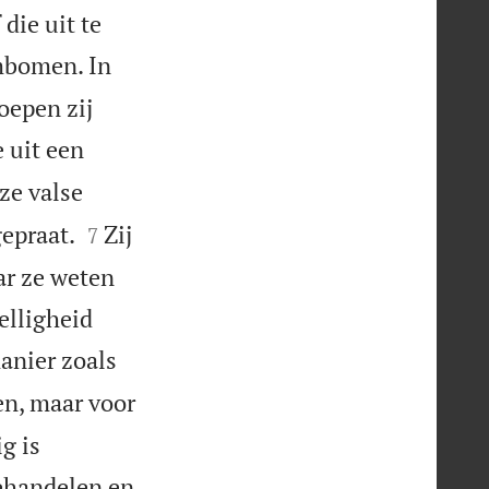
die uit te
ambomen. In
oepen zij
e uit een
ze valse


gepraat.
Zij
7
ar ze weten
elligheid
anier zoals
en, maar voor
g is
ehandelen en