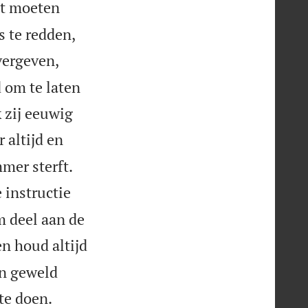
at moeten
 te redden,
vergeven,
 om te laten
 zij eeuwig
 altijd en
mer sterft.
 instructie
m deel aan de
en houd altijd
n geweld
te doen.