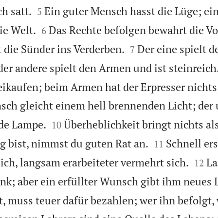


ch satt.
Ein guter Mensch hasst die Lüge; ein
5


ie Welt.
Das Rechte befolgen bewahrt die 
6


t die Sünder ins Verderben.
Der eine spielt 
7
der andere spielt den Armen und ist steinreich
eikaufen; beim Armen hat der Erpresser nichts
sch gleicht einem hell brennenden Licht; der 


nde Lampe.
Überheblichkeit bringt nichts al
10


ug bist, nimmst du guten Rat an.
Schnell er
11


ich, langsam erarbeiteter vermehrt sich.
La
12
nk; aber ein erfüllter Wunsch gibt ihm neues 
, muss teuer dafür bezahlen; wer ihn befolgt,