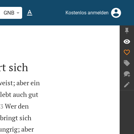
elstelle oder Begriff suchen
GNB
Kostenlos anmelden
t sich
eist; aber ein
 lebt auch gut


Wer den
3
bringt sich
ungrig; aber