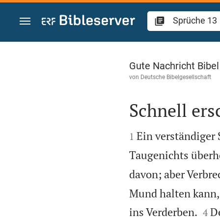
Zum Inhalt springen
Sprüche 13
Gute Nachricht Bibe
von
Deutsche Bibelgesellschaft
Schnell ers


Ein verständiger 
1
Taugenichts überhö
davon; aber Verbre
Mund halten kann, 


ins Verderben.
D
4