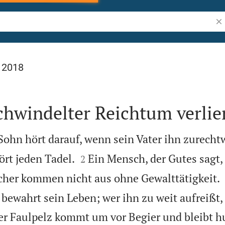
Bib
l 2018
chwindelter Reichtum verlier
Sohn hört darauf, wenn sein Vater ihn zurechtw


rt jeden Tadel.
Ein Mensch, der Gutes sagt,
2
cher kommen nicht aus ohne Gewalttätigkeit.
bewahrt sein Leben; wer ihn zu weit aufreißt, 
er Faulpelz kommt um vor Begier und bleibt h