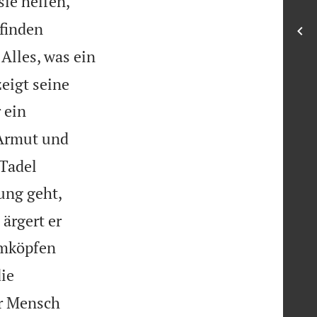
ie helfen,
 finden
Alles, was ein
eigt seine
 ein
Armut und
Tadel
ung geht,
 ärgert er
mmköpfen
ie
r Mensch