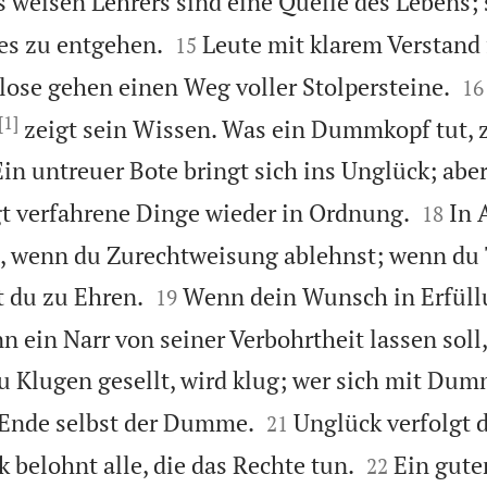
 weisen Lehrers sind eine Quelle des Lebens; s


es zu entgehen.
Leute mit klarem Verstand
15


ose gehen einen Weg voller Stolpersteine.
16
[1]
zeigt sein Wissen. Was ein Dummkopf tut, z
Ein untreuer Bote bringt sich ins Unglück; aber


gt verfahrene Dinge wieder in Ordnung.
In 
18
u, wenn du Zurechtweisung ablehnst; wenn du 


 du zu Ehren.
Wenn dein Wunsch in Erfüll
19
n ein Narr von seiner Verbohrtheit lassen soll,
u Klugen gesellt, wird klug; wer sich mit Du


 Ende selbst der Dumme.
Unglück verfolgt d
21


k belohnt alle, die das Rechte tun.
Ein gute
22