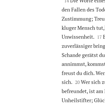

Die Worte eines
14
den Fallen des Tod
Zustimmung; Treul
kluger Mensch tut,


Unwissenheit.
17
zuverlässiger brin
Schande gerätst d
annimmst, kommst
freust du dich. Wen


sich.
Wer sich z
20
befreundet, ist am
Unheilstifter; Glüc