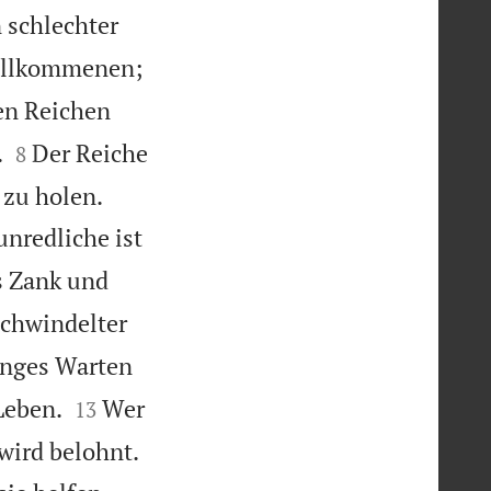
 schlechter
Vollkommenen;
den Reichen


.
Der Reiche
8


 zu holen.
unredliche ist
s Zank und
schwindelter
nges Warten


Leben.
Wer
13

 wird belohnt.