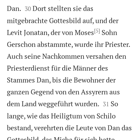


Dan.
Dort stellten sie das
30
mitgebrachte Gottesbild auf, und der
[5]
Levit Jonatan, der von Moses
Sohn
Gerschon abstammte, wurde ihr Priester.
Auch seine Nachkommen versahen den
Priesterdienst für die Männer des
Stammes Dan, bis die Bewohner der
ganzen Gegend von den Assyrern aus


dem Land weggeführt wurden.
So
31
lange, wie das Heiligtum von Schilo
bestand, verehrten die Leute von Dan das
Gottesbild, das Micha für sich hatte