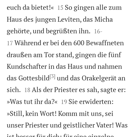


euch da bietet!«
So gingen alle zum
15
Haus des jungen Leviten, das Micha


gehörte, und begrüßten ihn.
16
-
Während er bei den 600 Bewaffneten
17
draußen am Tor stand, gingen die fünf
Kundschafter in das Haus und nahmen
[3]
das Gottesbild
und das Orakelgerät an


sich.
Als der Priester es sah, sagte er:
18


»Was tut ihr da?«
Sie erwiderten:
19
»Still, kein Wort! Komm mit uns, sei
unser Priester und geistlicher Vater! Was
ist besser für dich: für eine einzelne