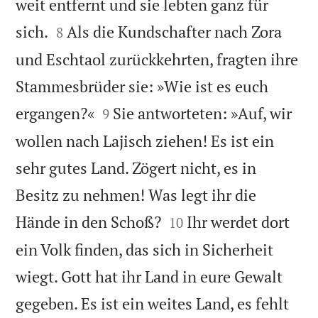
weit entfernt und sie lebten ganz für


sich.
Als die Kundschafter nach Zora
8
und Eschtaol zurückkehrten, fragten ihre
Stammesbrüder sie: »Wie ist es euch


ergangen?«
Sie antworteten: »Auf, wir
9
wollen nach Lajisch ziehen! Es ist ein
sehr gutes Land. Zögert nicht, es in
Besitz zu nehmen! Was legt ihr die


Hände in den Schoß?
Ihr werdet dort
10
ein Volk finden, das sich in Sicherheit
wiegt. Gott hat ihr Land in eure Gewalt
gegeben. Es ist ein weites Land, es fehlt