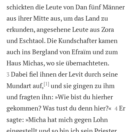
schickten die Leute von Dan fünf Männer
aus ihrer Mitte aus, um das Land zu
erkunden, angesehene Leute aus Zora
und Eschtaol. Die Kundschafter kamen
auch ins Bergland von Efraïm und zum


Haus Michas, wo sie übernachteten.
Dabei fiel ihnen der Levit durch seine
3
[1]
Mundart auf,
und sie gingen zu ihm
und fragten ihn: »Wie bist du hierher


gekommen? Was tust du denn hier?«
Er
4
sagte: »Micha hat mich gegen Lohn
eingestellt und so bin ich sein Priester