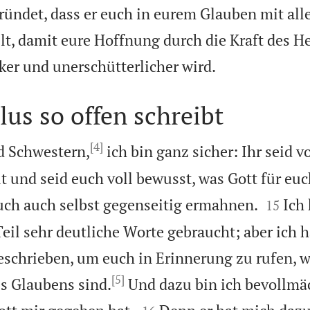
ündet, dass er euch in eurem Glauben mit all
llt, damit eure Hoffnung durch die Kraft des H

ker und unerschütterlicher wird.
us so offen schreibt
[4]
d Schwestern,
ich bin ganz sicher: Ihr seid v
t und seid euch voll bewusst, was Gott für euc


uch auch selbst gegenseitig ermahnen.
Ich 
15
eil sehr deutliche Worte gebraucht; aber ich 
eschrieben, um euch in Erinnerung zu rufen, w
[5]
s Glaubens sind.
Und dazu bin ich bevollmä

