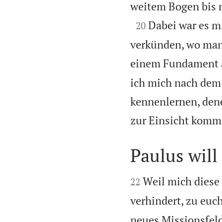
weitem Bogen bis n

Dabei war es mi
20
verkünden, wo man 
einem Fundament au
ich mich nach dem 
kennenlernen, dene
zur Einsicht komme
Paulus wil


Weil mich diese 
22
verhindert, zu eu
neues Missionsfeld