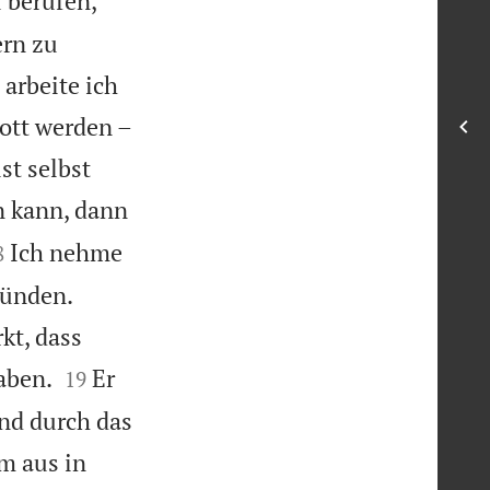
 berufen,
ern zu
arbeite ich
Gott werden –
st selbst
n kann, dann

Ich nehme
8
künden.
kt, dass


aben.
Er
19
nd durch das
m aus in