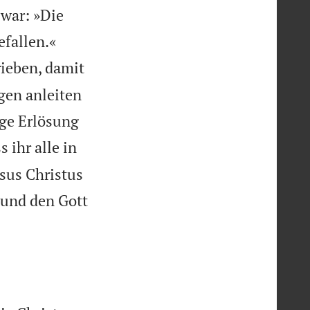
 war: »Die


efallen.«
rieben, damit
gen anleiten
ge Erlösung
 ihr alle in
sus Christus
Mund den Gott