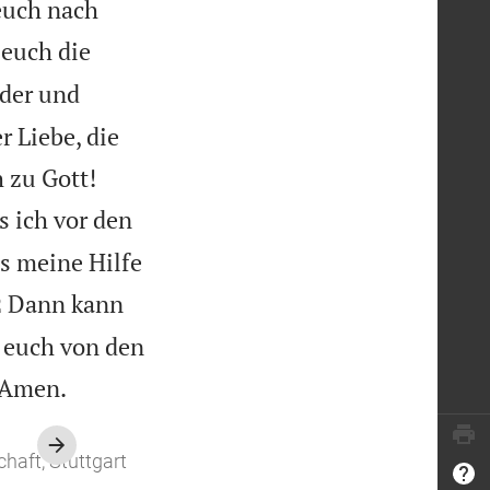
euch nach
 euch die
der und
 Liebe, die
h zu Gott!
s ich vor den
s meine Hilfe

Dann kann
2
i euch von den

! Amen.
haft, Stuttgart