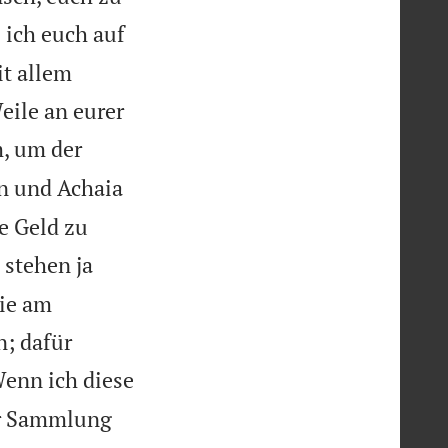
 ich euch auf
it allem
eile an eurer
m, um der
n und Achaia
e Geld zu
 stehen ja
sie am
n; dafür
enn ich diese
er Sammlung