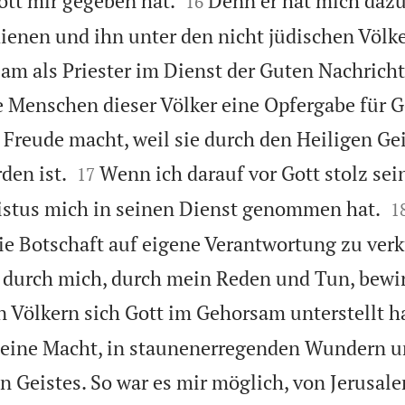
ott mir gegeben hat.
Denn er hat mich dazu
16
dienen und ihn unter den nicht jüdischen Völk
am als Priester im Dienst der Guten Nachricht 
ie Menschen dieser Völker eine Opfergabe für 
 Freude macht, weil sie durch den Heiligen Gei


den ist.
Wenn ich darauf vor Gott stolz sei
17

ristus mich in seinen Dienst genommen hat.
1
die Botschaft auf eigene Verantwortung zu ver
t durch mich, durch mein Reden und Tun, bewir
 Völkern sich Gott im Gehorsam unterstellt h
 seine Macht, in staunenerregenden Wundern u
n Geistes. So war es mir möglich, von Jerusale