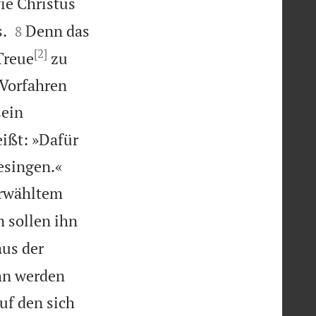
ie Christus


.
Denn das
8
[2]
Treue
zu
 Vorfahren
sein
eißt: »Dafür


esingen.«
erwähltem
n sollen ihn
aus der
ihn werden
auf den sich