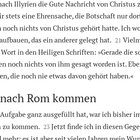
ach Illyrien die Gute Nachricht von Christus z
r stets eine Ehrensache, die Botschaft nur dor
noch nichts von Christus gehört hatte. Ich wo


fbauen, das ein anderer gelegt hat.
Vielm
21
Wort in den Heiligen Schriften: »Gerade die s
n noch nichts von ihm gesagt worden ist. Ebe

n, die noch nie etwas davon gehört haben.«
l nach Rom kommen
Aufgabe ganz ausgefüllt hat, war ich bisher 


ch zu kommen.
Jetzt finde ich in diesen Geg
23
 mehr; es ist aber seit vielen Jahren mein Wu