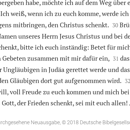
rgeben habe, möchte ich auf dem Weg über 
Ich weiß, wenn ich zu euch komme, werde ich


gens mitbringen, den Christus schenkt.
Brü
30
amen unseres Herrn Jesus Christus und bei der
chenkt, bitte ich euch inständig: Betet für mic


n Gebeten zusammen mit mir dafür ein,
das
31
 Ungläubigen in Judäa gerettet werde und das

 den Gläubigen dort gut aufgenommen wird.
3
will, voll Freude zu euch kommen und mich be

Gott, der Frieden schenkt, sei mit euch allen
3
durchgesehene Neuausgabe, © 2018 Deutsche Bibelgesellsc