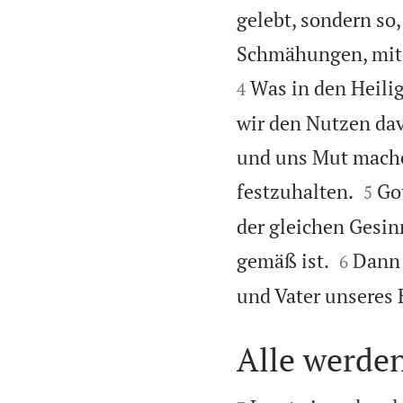
gelebt, sondern so,
Schmähungen, mit d
Was in den Heilig
4
wir den Nutzen da
und uns Mut mache


festzuhalten.
Got
5
der gleichen Gesin


gemäß ist.
Dann 
6
und Vater unseres 
Alle werde