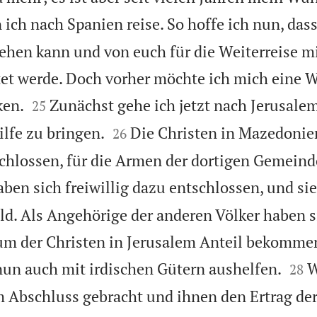
ich nach Spanien reise. So hoffe ich nun, dass
hen kann und von euch für die Weiterreise m
et werde. Doch vorher möchte ich mich eine W


ken.
Zunächst gehe ich jetzt nach Jerusale
25


lfe zu bringen.
Die Christen in Mazedonie
26
chlossen, für die Armen der dortigen Gemeind
aben sich freiwillig dazu entschlossen, und sie
ld. Als Angehörige der anderen Völker haben 
um der Christen in Jerusalem Anteil bekomme


un auch mit irdischen Gütern aushelfen.
W
28
 Abschluss gebracht und ihnen den Ertrag d