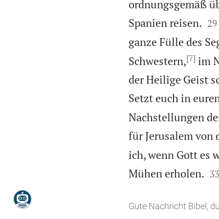
ordnungsgemäß übe


Spanien reisen.
29
ganze Fülle des Se
[7]
Schwestern,
im N
der Heilige Geist s
Setzt euch in eure
Nachstellungen der
für Jerusalem von
ich, wenn Gott es 

Mühen erholen.
3
Gute Nachricht Bibel, 