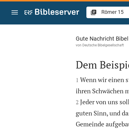
Zum Inhalt springen
Römer 15
Gute Nachricht Bibe
von
Deutsche Bibelgesellschaft
Dem Beispie


Wenn wir einen st
1
ihren Schwächen mi
Jeder von uns so
2
guten Sinn, und da
Gemeinde aufgebau