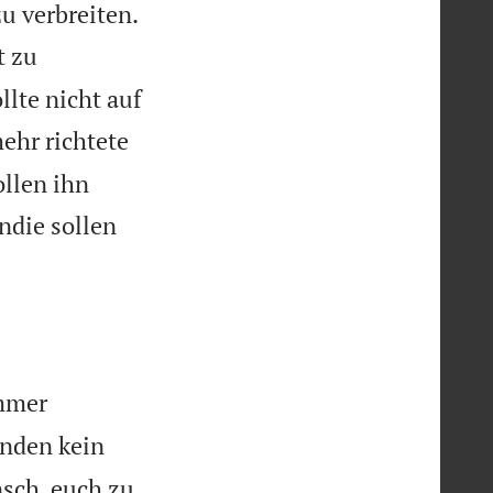

u verbreiten.
t zu
llte nicht auf
ehr richtete
ollen ihn
ndie sollen
immer
enden kein
nsch, euch zu