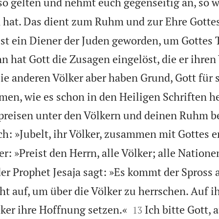
so gelten und nehmt euch gegenseitig an, so w
at. Das dient zum Ruhm und zur Ehre Gottes
 ist ein Diener der Juden geworden, um Gottes 
n hat Gott die Zusagen eingelöst, die er ihren
ie anderen Völker aber haben Grund, Gott für 
en, wie es schon in den Heiligen Schriften h
r, preisen unter den Völkern und deinen Ruhm b
ch: »Jubelt, ihr Völker, zusammen mit Gottes 
r: »Preist den Herrn, alle Völker; alle Natione
er Prophet Jesaja sagt: »Es kommt der Spross 
eht auf, um über die Völker zu herrschen. Auf 


ker ihre Hoffnung setzen.«
Ich bitte Gott, 
13