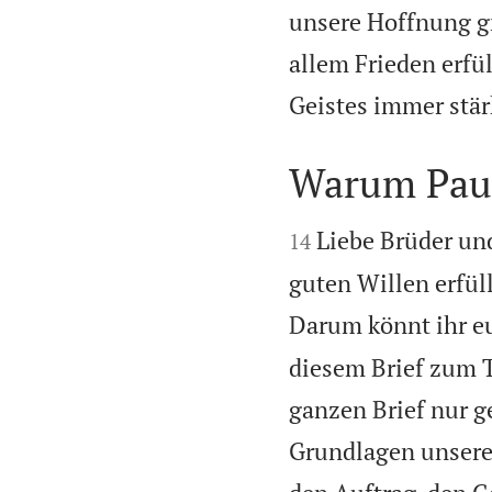
unsere Hoffnung gr
allem Frieden erfü
Geistes immer stär
Warum Paul


Liebe Brüder un
14
guten Willen erfüll
Darum könnt ihr e
diesem Brief zum T
ganzen Brief nur g
Grundlagen unsere