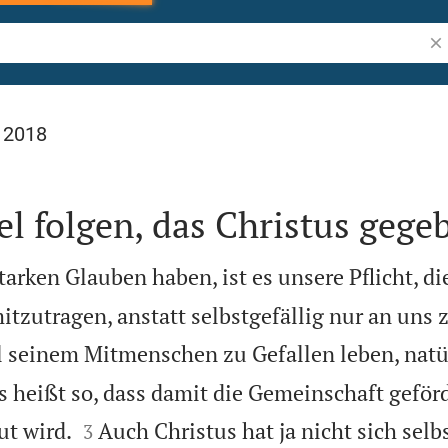
Bib
l 2018
l folgen, das Christus gege
arken Glauben haben, ist es unsere Pflicht, di
tzutragen, anstatt selbstgefällig nur an uns 
ll seinem Mitmenschen zu Gefallen leben, natü
s heißt so, dass damit die Gemeinschaft geförd


t wird.
Auch Christus hat ja nicht sich selb
3