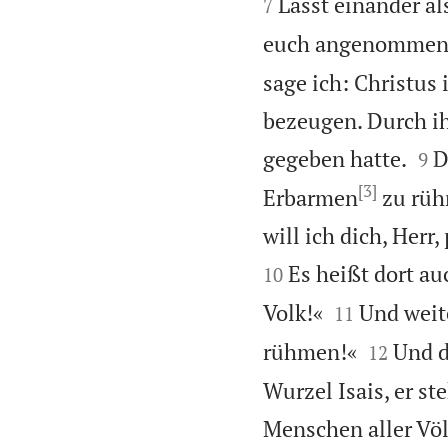


Lasst einander al
7
euch angenommen h
sage ich: Christus
bezeugen. Durch ih


gegeben hatte.
D
9
[3]
Erbarmen
zu rühm
will ich dich, Her
Es heißt dort au
10


Volk!«
Und weite
11


rühmen!«
Und d
12
Wurzel Isais, er st
Menschen aller Völ