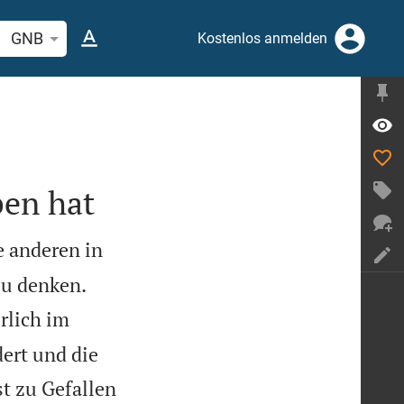
elstelle oder Begriff suchen
GNB
Kostenlos anmelden
ben hat
e anderen in


zu denken.
rlich im
ert und die
st zu Gefallen