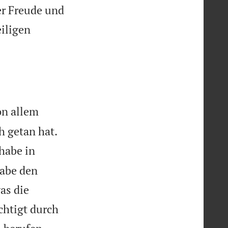
er Freude und
eiligen
on allem
h getan hat.
habe in
habe den
as die
chtigt durch