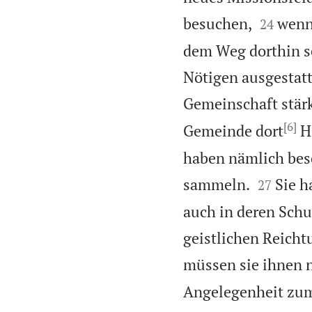


besuchen,
wenn 
24
dem Weg dorthin se
Nötigen ausgestatt
Gemeinschaft stär
[6]
Gemeinde dort
Hi
haben nämlich bes


sammeln.
Sie h
27
auch in deren Schu
geistlichen Reicht
müssen sie ihnen n
Angelegenheit zum