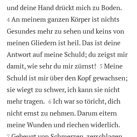


und deine Hand drückt mich zu Boden.
An meinem ganzen Körper ist nichts
4
Gesundes mehr zu sehen und keins von
meinen Gliedern ist heil. Das ist deine
Antwort auf meine Schuld; du zeigst mir


damit, wie sehr du mir zürnst!
Meine
5
Schuld ist mir über den Kopf gewachsen;
sie wiegt zu schwer, ich kann sie nicht


mehr tragen.
Ich war so töricht, dich
6
nicht ernst zu nehmen. Darum eitern


meine Wunden und riechen widerlich.
Gebeugt von Schmerzen, zerschlagen
7