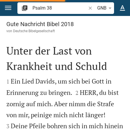
Zum Inhalt springen
Bibelstelle oder Begr
GNB
Psalm 38
Gute Nachricht Bibel 2018
von
Deutsche Bibelgesellschaft
Unter der Last von
Krankheit und Schuld


Ein Lied Davids, um sich bei Gott in
1


Erinnerung zu bringen.
HERR, du bist
2
zornig auf mich. Aber nimm die Strafe


von mir, peinige mich nicht länger!
Deine Pfeile bohren sich in mich hinein
3