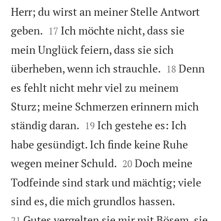
Herr; du wirst an meiner Stelle Antwort


geben.
Ich möchte nicht, dass sie
17
mein Unglück feiern, dass sie sich


überheben, wenn ich strauchle.
Denn
18
es fehlt nicht mehr viel zu meinem
Sturz; meine Schmerzen erinnern mich


ständig daran.
Ich gestehe es: Ich
19
habe gesündigt. Ich finde keine Ruhe


wegen meiner Schuld.
Doch meine
20
Todfeinde sind stark und mächtig; viele


sind es, die mich grundlos hassen.
Gutes vergelten sie mir mit Bösem, sie
21